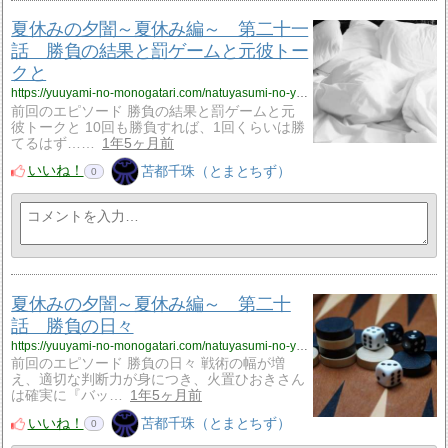
夏休みの夕闇～夏休み編～ 第二十一
話 勝負の結果と罰ゲームと元彼トー
クと
https://yuuyami-no-monogatari.com/natuyasumi-no-yuuyami-natuyasumi21/
前回のエピソード 勝負の結果と罰ゲームと元
彼トークと 10回も勝負すれば、1回くらいは勝
てるはず……
1年5ヶ月前
いいね！
苫都千珠（とまとちず）
0
夏休みの夕闇～夏休み編～ 第二十
話 勝負の日々
https://yuuyami-no-monogatari.com/natuyasumi-no-yuuyami-natuyasumi20/
前回のエピソード 勝負の日々 戦術の幅が増
え、適切な判断力が身につき、火置ひおきさん
は確実に『バッ…
1年5ヶ月前
いいね！
苫都千珠（とまとちず）
0