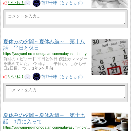
いいね！
苫都千珠（とまとちず）
0
夏休みの夕闇～夏休み編～ 第十八
話 平日と休日
https://yuuyami-no-monogatari.com/natuyasumi-no-yuuyami-natuyasumi18/
前回のエピソード 平日と休日 僕はカレンダー
を眺めていた。 今日は……平日か。しかも平
日2日目。つ…
1年6ヶ月前
いいね！
苫都千珠（とまとちず）
0
夏休みの夕闇～夏休み編～ 第十七
話 9月に入って
https://yuuyami-no-monogatari.com/natuyasumi-no-yuuyami-natuyasumi17/