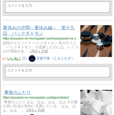
夏休みの夕闇～夏休み編～ 第十九
話 バックギャモン
https://yuuyami-no-monogatari.com/natuyasumi-no-yuuyami-natuyasumi19/
前回のエピソード バックギャモン 私がヤミに
「バックギャモン」を提案したのには、いくつ
かの理由があ…
1年6ヶ月前
いいね！
苫都千珠（とまとちず）
0
事後のふたり
https://yuuyami-no-monogatari.com/jigonofutari/
事後のふたり はぁ、はぁ、はぁ、はぁ 水分量
の高い吐息が室内に充満している。 はぁ、は
ぁ、はぁ、…
1年6ヶ月前