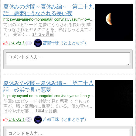
夏休みの夕闇～夏休み編～ 第二十九
話 悪夢にうなされる長い夜
https://yuuyami-no-monogatari.com/natuyasumi-no-yuuyami-natuyasumi29/
前回のエピソード 悪夢にうなされる長い夜 隣
でうなされるヤミのことを、私はじっと見てい
た。 先週く…
1年3ヶ月前
いいね！
苫都千珠（とまとちず）
0
夏休みの夕闇～夏休み編～ 第二十八
話 砂浜で見た悪夢
https://yuuyami-no-monogatari.com/natuyasumi-no-yuuyami-natuyasumi28/
前回のエピソード 砂浜で見た悪夢 くぐもった
声が、暗い空間内に反響している。僕の背中に
は冷や汗が落…
1年4ヶ月前
いいね！
苫都千珠（とまとちず）
0