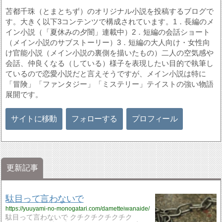
苫都千珠（とまとちず）のオリジナル小説を投稿するブログで
す。大きく以下3コンテンツで構成されています。1．長編のメ
イン小説（「夏休みの夕闇」連載中）2．短編の会話ショート
（メイン小説のサブストーリー）3．短編の大人向け・女性向
け官能小説（メイン小説の裏側を描いたもの）二人の空気感や
会話、仲良くなる（している）様子を表現したい目的で執筆し
ているので恋愛小説だと言えそうですが、メイン小説は特に
「冒険」「ファンタジー」「ミステリー」テイストの強い物語
展開です。
サイトに移動
フォローする
プロフィール
更新記事
駄目って言わないで
https://yuuyami-no-monogatari.com/dametteiwanaide/
駄目って言わないで クチクチクチクチク