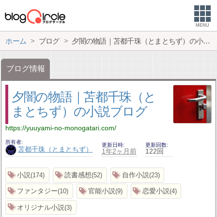
MENU
ホーム
ブログ
夕闇の物語｜苫都千珠（とまとちず）の小説ブログ
ブログ情報
夕闇の物語｜苫都千珠（と
まとちず）の小説ブログ
https://yuuyami-no-monogatari.com/
所有者
更新日時
更新回数
苫都千珠（とまとちず）
1年2ヶ月前
122回
小説
読書感想
自作小説
174
52
23
ファンタジー
官能小説
恋愛小説
10
9
4
オリジナル小説
3