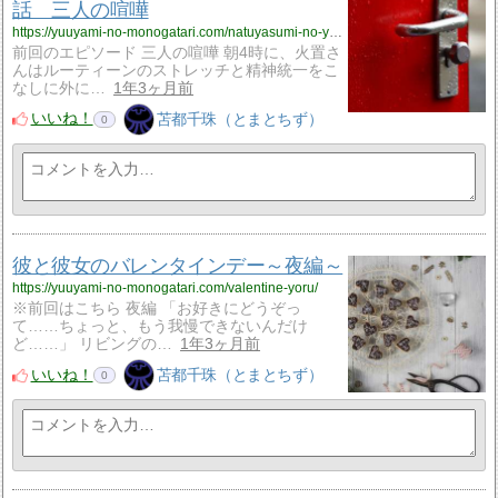
話 三人の喧嘩
https://yuuyami-no-monogatari.com/natuyasumi-no-yuuyami-natuyasumi30/
前回のエピソード 三人の喧嘩 朝4時に、火置さ
んはルーティーンのストレッチと精神統一をこ
なしに外に…
1年3ヶ月前
いいね！
苫都千珠（とまとちず）
0
彼と彼女のバレンタインデー～夜編～
https://yuuyami-no-monogatari.com/valentine-yoru/
※前回はこちら 夜編 「お好きにどうぞっ
て……ちょっと、もう我慢できないんだけ
ど……」 リビングの…
1年3ヶ月前
いいね！
苫都千珠（とまとちず）
0