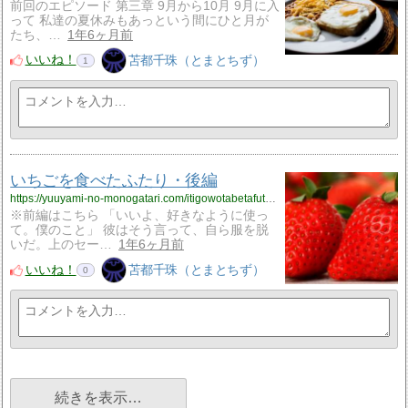
前回のエピソード 第三章 9月から10月 9月に入
って 私達の夏休みもあっという間にひと月が
たち、…
1年6ヶ月前
いいね！
苫都千珠（とまとちず）
1
いちごを食べたふたり・後編
https://yuuyami-no-monogatari.com/itigowotabetafutarikou/
※前編はこちら 「いいよ、好きなように使っ
て。僕のこと」 彼はそう言って、自ら服を脱
いだ。上のセー…
1年6ヶ月前
いいね！
苫都千珠（とまとちず）
0
続きを表示…