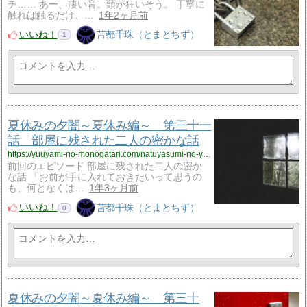
チ…… あー、凄い音。頭が狂いそう。 丁寧に
触れば触るだけ、…
1年2ヶ月前
いいね！
苫都千珠（とまとちず）
1
夏休みの夕闇～夏休み編～ 第三十一
話 部屋に残された二人の密かな話
https://yuuyami-no-monogatari.com/natuyasumi-no-yuuyami-natuyasumi31/
前回のエピソード 部屋に残された二人の密か
な話 「お前が手に入れておきたいって思うの
も、何となくは…
1年3ヶ月前
いいね！
苫都千珠（とまとちず）
0
夏休みの夕闇～夏休み編～ 第三十