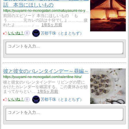
話 本当にほしいもの
https://yuuyami-no-monogatari.com/natuyasumi-no-yuuyami-natuyasumi22/
前回のエピソード 本当にほしいもの 「も
う…………元カレの話は十分でしょ…………疲
れたよ…………」…
1年5ヶ月前
いいね！
苫都千珠（とまとちず）
0
彼と彼女のバレンタインデー～昼編～
https://yuuyami-no-monogatari.com/valentine-hiru/
彼と彼女のバレンタインデー リビングの壁に
かけたカレンダーを確認する。この夏休みが始
まってからとい…
1年5ヶ月前
いいね！
苫都千珠（とまとちず）
0