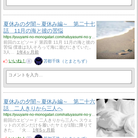
夏休みの夕闇～夏休み編～ 第二十七
話 11月の海と彼の苦悩
https://yuuyami-no-monogatari.com/natuyasumi-no-yuuyami-natuyasumi27/
前回のエピソード 第四章 11月 11月の海と彼の
苦悩 僕達は3人そろって海に遊びにきていた。
3人…
1年4ヶ月前
いいね！
苫都千珠（とまとちず）
0
夏休みの夕闇～夏休み編～ 第二十六
話 二人きりから三人へ
https://yuuyami-no-monogatari.com/natuyasumi-no-yuuyami-natuyasumi26/
前回のエピソード 二人きりから三人へ スウェ
ットのズボンだけを履いたヤミが1階に降りて
きた。 「火…
1年5ヶ月前