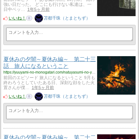
強い日だった。 どこにも行けない私達は、一
日中ベッ…
1年5ヶ月前
いいね！
苫都千珠（とまとちず）
0
夏休みの夕闇～夏休み編～ 第二十三
話 旅人になるということ
https://yuuyami-no-monogatari.com/natuyasumi-no-yuuyami-natuyasumi23/
前回のエピソード 旅人になるということ 9月も
終わろうとしていたある日、深刻な顔をした火
置さんが僕…
1年5ヶ月前
いいね！
苫都千珠（とまとちず）
0
夏休みの夕闇～夏休み編～ 第二十二