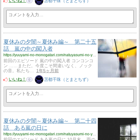
いいね！
苫都千珠（とまとちず）
0
夏休みの夕闇～夏休み編～ 第二十五
話 嵐の中の闖入者
https://yuuyami-no-monogatari.com/natuyasumi-no-yuuyami-natuyasumi25/
前回のエピソード 嵐の中の闖入者 コンコンコ
ン ……まただ。今度こそ間違いなく、ノック
の音。私たち…
1年5ヶ月前
いいね！
苫都千珠（とまとちず）
0
夏休みの夕闇～夏休み編～ 第二十四
話 ある嵐の日に
https://yuuyami-no-monogatari.com/natuyasumi-no-yuuyami-natuyasumi24/
前回のエピソード ある嵐の日に 10月末。 雨の