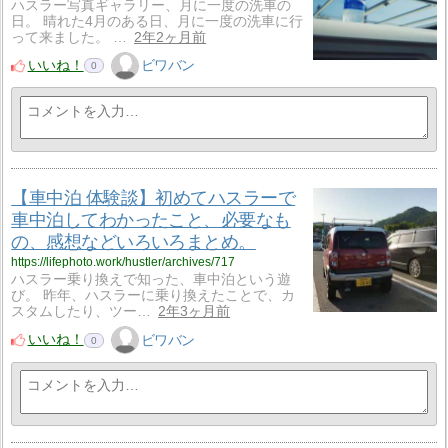
ハスラー写真ギャラリー、月に一度の洗車の
日。 晴れた4月のある日、月に一度の洗車に行
って来ました。 …
2年2ヶ月前
いいね！
ビワバン
0
【車中泊 体験談】初めてハスラーで
車中泊してわかったこと、必要なも
の、感想などいろいろまとめ。
https://lifephoto.work/hustler/archives/717
ハスラー乗り換えで知った、車中泊という遊
び。 昨年、ハスラーに乗り換えたことで、カ
スタムしたり、ツー…
2年3ヶ月前
いいね！
ビワバン
0