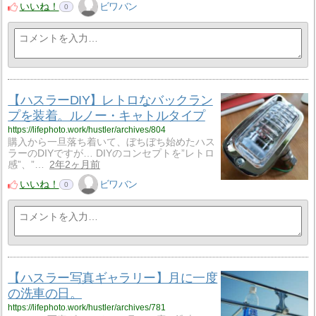
いいね！
ビワバン
0
【ハスラーDIY】レトロなバックラン
プを装着。ルノー・キャトルタイプ
https://lifephoto.work/hustler/archives/804
購入から一旦落ち着いて、ぼちぼち始めたハス
ラーのDIYですが… DIYのコンセプトを”レトロ
感”、”…
2年2ヶ月前
いいね！
ビワバン
0
【ハスラー写真ギャラリー】月に一度
の洗車の日。
https://lifephoto.work/hustler/archives/781