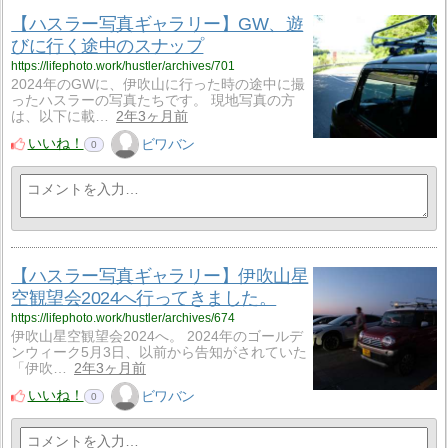
【ハスラー写真ギャラリー】GW、遊
びに行く途中のスナップ
https://lifephoto.work/hustler/archives/701
2024年のGWに、伊吹山に行った時の途中に撮
ったハスラーの写真たちです。 現地写真の方
は、以下に載…
2年3ヶ月前
いいね！
ビワバン
0
【ハスラー写真ギャラリー】伊吹山星
空観望会2024へ行ってきました。
https://lifephoto.work/hustler/archives/674
伊吹山星空観望会2024へ。 2024年のゴールデ
ンウィーク5月3日、以前から告知がされていた
「伊吹…
2年3ヶ月前
いいね！
ビワバン
0