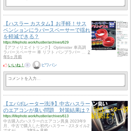
【ハスラー カスタム】お手軽！サス
ペンションにラバースペーサーで揺れ
を軽減できる？
https://lifephoto.work/hustler/archives/629
【アフィリエイトリンク】 Optimister 車高調
ラバースペーサー 車 リフト バンプラバー …
2
年5ヶ月前
いいね！
ビワバン
0
【エバポレーター洗浄】中古ハスラー
のエアコンが臭い問題 対策結果は？
https://lifephoto.work/hustler/archives/613
中古購入のハスラーのエアコン異臭 2023年9
月、中古で購入した初代ハスラー・Jスタイル2
ですが… …
2年5ヶ月前