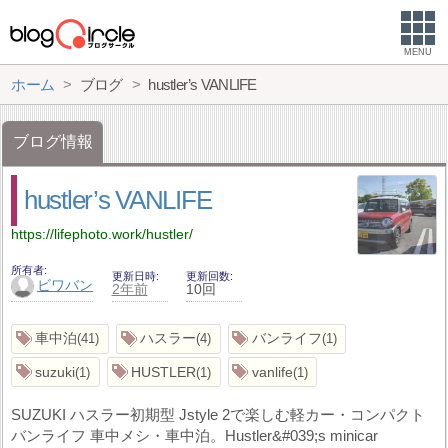
MENU
ホーム
ブログ
hustler’s VANLIFE
ブログ情報
hustler’s VANLIFE
https://lifephoto.work/hustler/
所有者
更新日時
更新回数
ビワバン
2年前
10回
車中泊
ハスラー
バンライフ
41
4
1
suzuki
HUSTLER
vanlife
1
1
1
SUZUKI ハスラー初期型 Jstyle 2で楽しむ軽カー・コンパクト
バンライフ 車中メシ・車中泊。Hustler&#039;s minicar