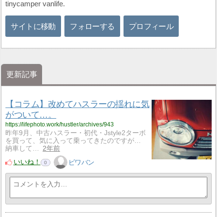
tinycamper vanlife.
サイトに移動
フォローする
プロフィール
更新記事
【コラム】改めてハスラーの揺れに気
がついて…。
https://lifephoto.work/hustler/archives/943
昨年9月、中古ハスラー・初代・Jstyle2ターボ
を買って、気に入って乗ってきたのですが…
納車して…
2年前
いいね！
ビワバン
0