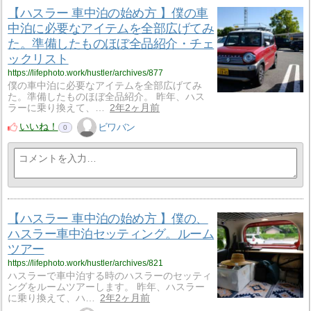
【ハスラー 車中泊の始め方 】僕の車
中泊に必要なアイテムを全部広げてみ
た。準備したものほぼ全品紹介・チェ
ックリスト
https://lifephoto.work/hustler/archives/877
僕の車中泊に必要なアイテムを全部広げてみ
た。準備したものほぼ全品紹介。 昨年、ハス
ラーに乗り換えて、…
2年2ヶ月前
いいね！
ビワバン
0
【ハスラー 車中泊の始め方 】僕の、
ハスラー車中泊セッティング。ルーム
ツアー
https://lifephoto.work/hustler/archives/821
ハスラーで車中泊する時のハスラーのセッティ
ングをルームツアーします。 昨年、ハスラー
に乗り換えて、ハ…
2年2ヶ月前