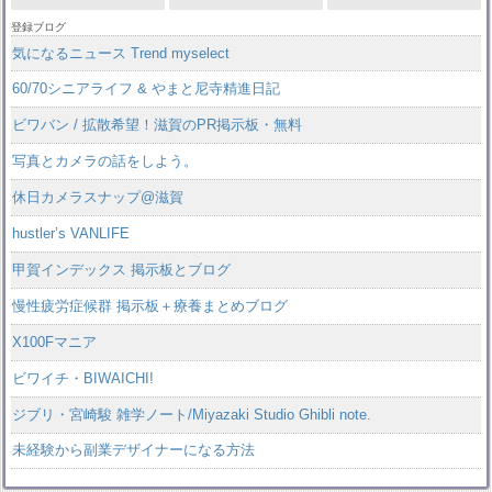
登録ブログ
気になるニュース Trend myselect
60/70シニアライフ & やまと尼寺精進日記
ビワバン / 拡散希望！滋賀のPR掲示板・無料
写真とカメラの話をしよう。
休日カメラスナップ@滋賀
hustler’s VANLIFE
甲賀インデックス 掲示板とブログ
慢性疲労症候群 掲示板＋療養まとめブログ
X100Fマニア
ビワイチ・BIWAICHI!
ジブリ・宮崎駿 雑学ノート/Miyazaki Studio Ghibli note.
未経験から副業デザイナーになる方法