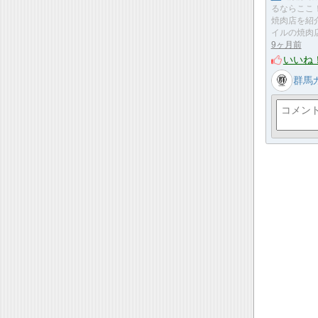
るならここ
焼肉店を紹
イルの焼肉
9ヶ月前
いいね
群馬