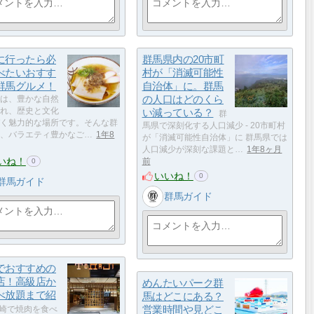
に行ったら必
群馬県内の20市町
べたいおすす
村が「消滅可能性
群馬グルメ！
自治体」に。群馬
の人口はどのくら
は、豊かな自然
れ、歴史と文化
い減っている？
群
く魅力的な場所です。そんな群
馬県で深刻化する人口減少 - 20市町村
、バラエティ豊かなご…
1年8
が「消滅可能性自治体」に 群馬県では
人口減少が深刻な課題と…
1年8ヶ月
いね！
前
0
いいね！
0
群馬ガイド
群馬ガイド
でおすすめの
店！高級店か
めんたいパーク群
べ放題まで紹
馬はどこにある？
営業時間や見どこ
崎で焼肉を食べ