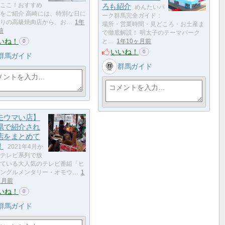
ここ！おすすめ
ろも紹介
めんたいパ
をご紹介 高崎には、特別な日に
ーク群馬完全ガイド：
りの高級焼肉店から、お…
1年
場所・営業時間・見どころ・お土産ま
前
で徹底解説！ 明太子のテーマパーク
いね！
と…
1年10ヶ月前
0
いいね！
0
群馬ガイド
群馬ガイド
モウマい店】
県で紹介され
店をまとめて
！
2021年4月か
テレビ系列で放
ている大人気のテレビ番組「ヒ
ングルメンタリー・オモウ…
1
ヶ月前
いね！
0
群馬ガイド