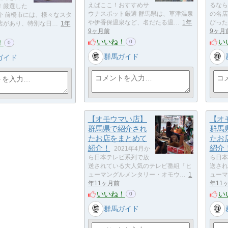
えばここ！おすすめサ
るなら
！厳選した
ウナスポット厳選 群馬県は、草津温泉
の名店
介 前橋市には、様々なスタ
や伊香保温泉など、名だたる温…
1年
ぴった
店があり、特別な日…
1年
9ヶ月前
9ヶ月
いいね！
い
！
0
0
群馬ガイド
ガイド
【オモウマい店】
【オ
群馬県で紹介され
群馬
たお店をまとめて
たお
紹介！
紹介
2021年4月か
ら日本テレビ系列で放
ら日本
送されている大人気のテレビ番組「ヒ
送され
ューマングルメンタリー・オモウ…
1
ューマ
年11ヶ月前
年11
いいね！
い
0
群馬ガイド