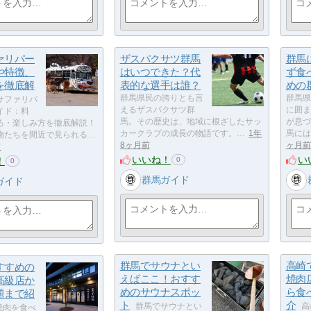
ァリパー
ザスパクサツ群馬
群馬
や特徴、
はいつできた？代
ず食
を徹底解
表的な選手は誰？
めの
群馬県民の誇りとも言
群馬県
サファリパ
えるザスパクサツ群
に囲ま
イド：料
馬。その歴史は、地域に根ざしたサッ
が息づ
ろ・楽しみ方を徹底解説！
カークラブの成長の物語です。…
1年
馬には
物たちを間近で見られる…
8ヶ月前
ヶ月前
前
いいね！
い
！
0
0
群馬ガイド
ガイド
群馬でサウナとい
高崎
すすめの
えばここ！おすす
焼肉
高級店か
めのサウナスポッ
ら食
題まで紹
ト
介
群馬でサウナとい
高
焼肉を食べ