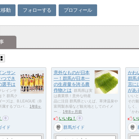
に移動
フォローする
プロフィール
事
インサン
意外なものが日本
かわ
いつでき
一！群馬が日本一
群馬
の選手は
の生産量を誇る農
言に
作物とは
があ
クレインサ
群馬県は実
は？ 群馬ク
は農業県！意外な特産
いいと
ーズは、B.LEAGUE（B
品に注目 群馬県といえば、草津温泉や
その魅
所属するプロバ…
1年8ヶ
富岡製糸場など観光地としてのイメ
しく、
ー…
1年8ヶ月前
「かわ
！
いいね！
い
0
0
ガイド
群馬ガイド