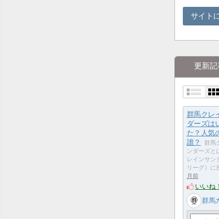
サイト
更新記
群馬クレ
ダーズは
た？人気
誰？
群馬
ンダーズと
レインサンダ
リーグ）に
月前
いいね
群馬