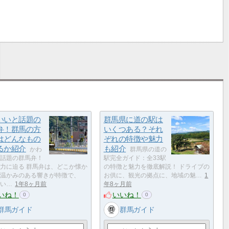
いいと話題の
群馬県に道の駅は
弁！群馬の方
いくつある？それ
はどんなもの
ぞれの特徴や魅力
るか紹介
も紹介
かわ
群馬県の道の
話題の群馬弁！
駅完全ガイド：全33駅
力に迫る 群馬弁は、どこか懐か
の特徴と魅力を徹底解説！ ドライブの
温かみのある響きが特徴で、
お供に、観光の拠点に、地域の魅…
1
い…
1年8ヶ月前
年8ヶ月前
いね！
いいね！
0
0
群馬ガイド
群馬ガイド