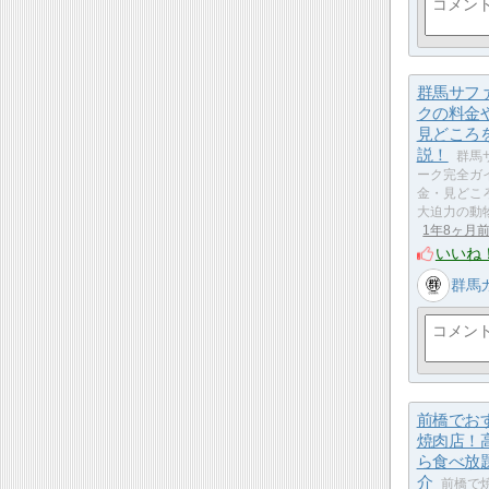
群馬サフ
クの料金
見どころ
説！
群馬
ーク完全ガ
金・見どこ
大迫力の動
1年8ヶ月
いいね
群馬
前橋でお
焼肉店！
ら食べ放
介
前橋で