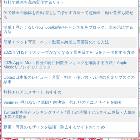
無料で動画を高画質化するサイト
AIで動画の物体を自動追従してぼかす方法って超簡単！顔や背景も隠せ
る
簡単！見たくないYouTube動画やチャンネルをブロック、非表示にする
方法
簡単！ペット写真・ペット動画を綺麗に高画質化する方法
2025年VHSビデオテープがなくなる？高画質でVHSをデータ化する方法
2025 Apple Music自分の再生回数ランキングを確認する方法！Apple
Musicリプレイでチェック！
Qobuz日本版のレビュー！音質・料金・使い方・vs 他の音楽サブスクの
結果
無料エロアニメサイト おすすめ
9animeが見れない？原因と解決策、代わりのアニメサイトを紹介
Twitter動画保存ランキングサイト7選！24時間リアルタイム更新・人気急
上昇のX動画
動画・写真のモザイクを破壊・除去するサイトおすすめ