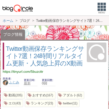
MENU
ホーム
ブログ
Twitter動画保存ランキングサイト7選！24時間リアルタイム更新・人気急上昇のX動画
ブログ情報
Twitter動画保存ランキングサ
イト7選！24時間リアルタイ
ム更新・人気急上昇のX動画
https://tinyurl.com/5buzcttr
所有者
更新日時
更新回数
ふじみ
最新
0回
動画
おすすめ
アダルト
205
167
62
エロ
ランキング
twitter
43
23
11