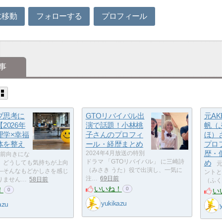
に移動
フォローする
プロフィール
事
ブ思考に
GTOリバイバル出
元AK
2026年
演で話題！小林桃
帆（
理学×幸福
子さんのプロフィ
ほ）
体を整え
ール・経歴まとめ
プロ
歴・
2024年4月放送の特別
前向きにな
ドラマ 「GTOリバイバル」 に三崎詩
め
、どうしても気持ちが上向
元
（みさき うた）役で出演し、一気に
—そんなもどかしさを感じ
ントと
注…
69日前
りません…
58日前
（ふく
いいね！
！
0
い
0
yukikazu
azu