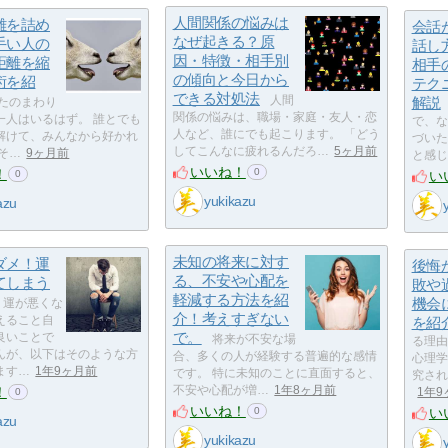
人間関係の悩みは
離を詰め
会話
なぜ起きる？原
手い人の
話し
因・特徴・相手別
距離を縮
相手
の傾向と今日から
術を紹
テク
できる対処法
人間
解説
たのまわり
関係の悩みは、職場・家庭・友人・恋
一人はいるはず。 誰とでも
で、な
人など、誰にでも起こります。 「どう
解けて、みんなから好かれ
づいた
してこんなに疲れるんだろ…
5ヶ月前
そ…
9ヶ月前
と感じ
いいね！
！
0
い
0
yukikazu
azu
未知の将来に対す
ダメ！運
後悔
る、不安や心配を
てしまう
敗や
軽減する方法を紹
機会
運が悪くな
介！考えすぎない
えること自
を紹
で。
良いことで
将来が不安な場
る理由
んが、以下はそのような方
合、多くの人が経験する普遍的な感情
心理学
ます…
1年9ヶ月前
です。 特に未知のことに直面すると、
究され
！
不安や心配が増…
1年8ヶ月前
1年
0
いいね！
い
0
azu
yukikazu