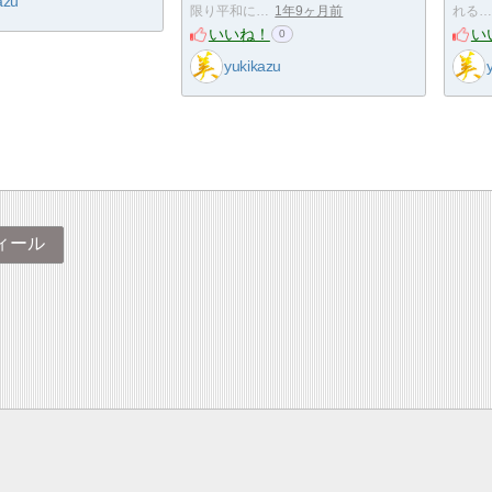
azu
限り平和に…
1年9ヶ月前
れる…
いいね！
い
0
yukikazu
ィール