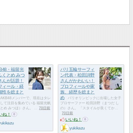
B48・福留光
パリ五輪サーフィ
ふくとめ みつ
ン代表・松田詩野
さんが話題！
さんがかわいい！
フィール・経
プロフィールや家
個性を総まと
族、経歴を総まと
め
AKB48メンバーで、現在はタレ
パリオリンピックに出場した女子
して注目を集めている 福留光帆
プロサーファー 松田詩野（まつだ し
とめ みつほ）さん。 …
70日前
の）さん。 「スタイルが良くてか…
70日前
いね！
0
いいね！
0
yukikazu
yukikazu