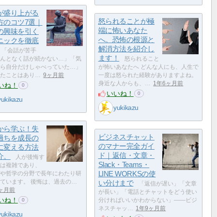
が盛り上がる
怒られることが極
方のコツ7選｜
端に怖いあなた
の興味を引く
へ。恐怖の根源と
ニックを徹底
解消方法を紹介し
「会話が苦手
ます！
んとなく話が続かない…」「気
怒られること
ら自分だけしゃべっていた…」
が怖いあなたへ どんな人にも、人生で
たことはあり…
9ヶ月前
一度は怒られた経験がありますよね。
身近な人からも、…
1年6ヶ月前
いね！
0
いいね！
0
yukikazu
yukikazu
から学ぶ！失
ビジネスチャット
過ちを成長の
のマナー完全ガイ
に変える方法
ド｜返信・文章・
介。
人が後悔す
Slack・Teams・
は複雑であり、
LINE WORKSの使
や哲学の分野で長年にわたり研
ています。 後悔は、過去の…
い分けまで
「返信が遅い」「文章
9ヶ月前
が長い」「電話とチャットをどう使い
いね！
分ければいいかわからない」――ビジ
0
ネスチャッ…
1年9ヶ月前
yukikazu