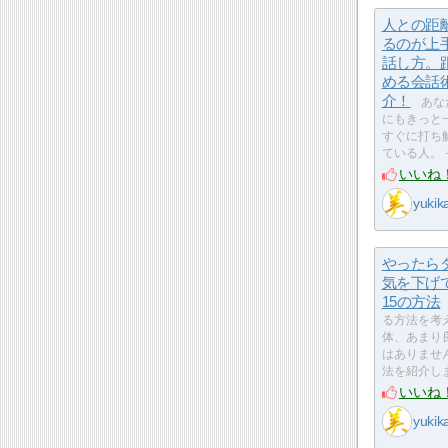
人との距
るのが上
話し方。
める会話
介！
あな
にもきっと
すぐに打ち
ている人。 
いいね
yukik
やったら
気を下げ
15の方法
る方法を考
体、あまり
はありませ
法を紹介し
いいね
yukik