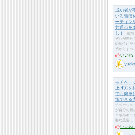
成功者が
いる習慣
ーティン
共通点を
し！
成功
ぞれが自分
の地位に至
初からすべ
いいね
yukik
モチベー
上げ方を
でも簡単
施できる
チベーショ
が自分の目
エネルギー
要な重要…
いいね