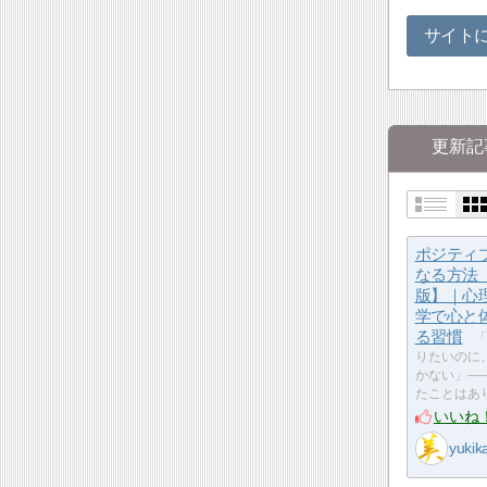
サイト
更新記
ポジティ
なる方法【
版】｜心
学で心と
る習慣
「
りたいのに
かない」—
たことはあ
いいね
yukik