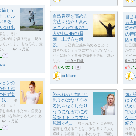
実施して
化したル
自己肯定を高める
自己
や特徴・
方法を紹介！高め
も克
あぶり出
ることができない
話や
人や低い時の原
の特
者は、それ
因・上げ方を解
だけの道を切り開き、現在
因を
っています。 もちろん、最
説。
自己肯定感を高めることは、
自己開
てが…
1年9ヶ月前
思考をポジティブにするだけでなく、
かすこ
！
他人に頼らず自分で物事を決め、新た
イベー
0
な挑…
1年9ヶ月前
9ヶ月
azu
いいね！
い
0
yukikazu
ションの
紹介！誰
に必ず実
怒られると怖いと
気が
方法。
思うのはなぜ？や
は？
モ
る気をなくしたり
のか
ンは、人々
標を達成するために必要な
うつになる前に対
で活
と努力を維持するために必
策を！トラウマが
ケー
1年9ヶ月前
原因かも。
紹介
怒られることに過剰な
！
0
恐怖を抱えることは、実は多くの人が
良好な
経験する感情です。私たちは、可能な
仕事を