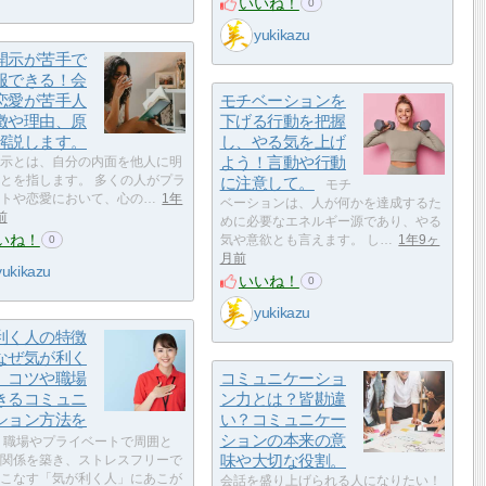
いいね！
0
yukikazu
開示が苦手で
服できる！会
恋愛が苦手人
モチベーションを
徴や理由、原
下げる行動を把握
解説します。
し、やる気を上げ
よう！言動や行動
示とは、自分の内面を他人に明
とを指します。 多くの人がプラ
に注意して。
モチ
トや恋愛において、心の…
1年
ベーションは、人が何かを達成するた
前
めに必要なエネルギー源であり、やる
いね！
気や意欲とも言えます。 し…
1年9ヶ
0
月前
yukikazu
いいね！
0
yukikazu
利く人の特徴
なぜ気が利く
、コツや職場
コミュニケーショ
きるコミュニ
ン力とは？皆勘違
ション方法を
い？コミュニケー
ションの本来の意
職場やプライベートで周囲と
味や大切な役割。
関係を築き、ストレスフリーで
こなす「気が利く人」にあこが
会話を盛り上げられる人になりたい！