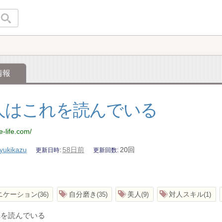
情報
人はこれを読んでいる
e-life.com/
yukikazu
58日前
20回
更新日時
更新回数
ニケーション
自分磨き
美人
対人スキル
36
35
9
1
れを読んでいる