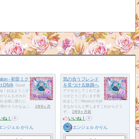
ration - 初音ミク
気の合うフレンド
ct DIVA
を見つける旅路へ
Good
ning！おはようござ
アクセスしてくれてあ
かりんもボカロ
りがとうございます初
れる様に新たに
めまして♡Musicが大好
増やそうかなぁこ…
1年9ヶ月
きなかりんと申しますこれからどう
ぞ…
1年9ヶ月前
いね！
いいね！
0
0
エンジェル かりん
エンジェル かりん