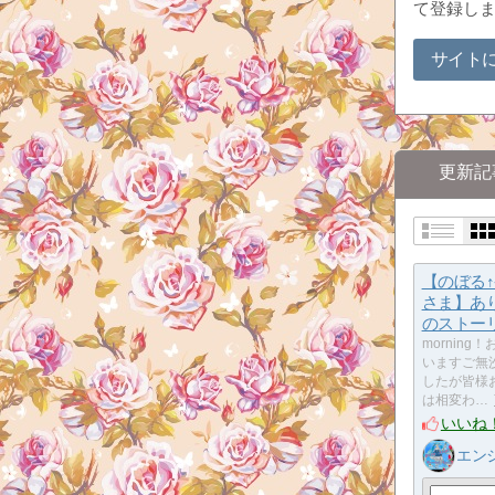
て登録し
サイト
更新記
【のぼる↑-N
さま】あ
のストー
morning
いますご無
したが皆様
は相変わ…
いいね
エン