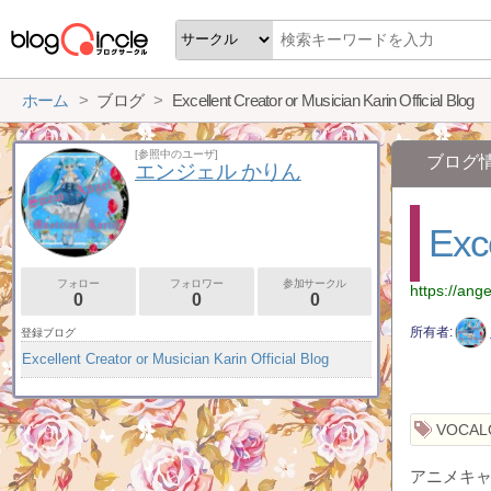
ホーム
ブログ
Excellent Creator or Musician Karin Official Blog
[参照中のユーザ]
ブログ
エンジェル かりん
Exce
フォロー
フォロワー
参加サークル
https://ang
0
0
0
所有者
登録ブログ
Excellent Creator or Musician Karin Official Blog
VOCAL
アニメキ