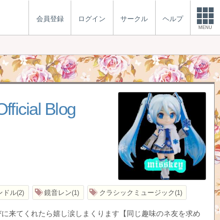
会員登録
ログイン
サークル
ヘルプ
MENU
fficial Blog
バンドル
鏡音レン
クラシックミュージック
2
1
1
びに来てくれたら嬉し涙しまくります【同じ趣味のネ友を求め