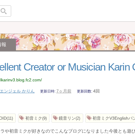
情報
llent Creator or Musician Karin O
elkarinv3.blog.fc2.com/
エンジェル かりん
7ヶ月前
4回
更新日時
更新回数
OID
初音ミク
鏡音リン
初音ミクV3English
11
9
2
ャラや初音ミクが好きなのでこんなブログになりました今後とも遊