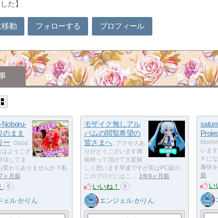
ました】
に移動
フォローする
プロフィール
事
oboru-
モザイク無しアル
satu
りのまま
バムの閲覧希望の
Proje
リー
皆さまへ
Mor
Good
アクセスあ
います
！おはようござ
りがとうございます興
Ｐにな
沙汰してま
味持って頂けて大変嬉
趣味を
お変わりありませんか？私
しく思います早速ですが実はPC版の
前
7ヶ月前
このブログにはこ…
1年9ヶ月前
い
！
いいね！
0
0
ジェル かりん
エンジェル かりん