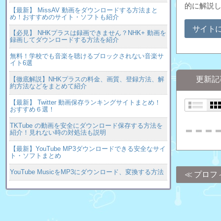
的に解説
【最新】 MissAV 動画をダウンロードする方法まと
め！おすすめのサイト・ソフトも紹介
サイト
【必見】 NHKプラスは録画できません？NHK+ 動画を
録画してダウンロードする方法を紹介
無料！学校でも音楽を聴けるブロックされない音楽サ
イト6選
更新記
【徹底解説】NHKプラスの料金、画質、登録方法、解
約方法などをまとめて紹介
【最新】 Twitter 動画保存ランキングサイトまとめ！
おすすめ６選！
TKTube の動画を安全にダウンロード保存する方法を
紹介！見れない時の対処法も説明
【最新】YouTube MP3ダウンロードできる安全なサイ
ト・ソフトまとめ
YouTube MusicをMP3にダウンロード、変換する方法
プロフ