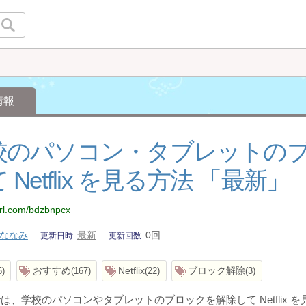
情報
校のパソコン・タブレットの
 Netflix を見る方法 「最新」
yurl.com/bdzbnpcx
ななみ
最新
0回
更新日時
更新回数
おすすめ
Netflix
ブロック解除
5
167
22
3
は、学校のパソコンやタブレットのブロックを解除して Netflix