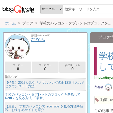
ホーム
ブログ
学校のパソコン・タブレットのブロックを解除して Netflix を見る方法 「最新」
[参照中のユーザ]
ブログ
ななみ
学
して
フォロー
フォロワー
参加サークル
0
0
0
登録ブログ
https://tin
【特集】2025人気クリスマスソング名曲12選オススメ
とダウンロード方法!
所有者
学校のパソコン・タブレットのブロックを解除して
Netflix を見る方法 「最新」
動画
20
【最新】 学校のパソコンで YouTube を見る方法を解
説！おすすめサイトも紹介
この記事で