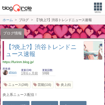
MENU
ホーム
ブログ
【?炎上?】渋谷トレンドニュース速報
ブログ情報
【?炎上?】渋谷トレンドニ
ュース速報
https://furinm.blog.jp/
所有者
更新日時
更新回数
shion
1年6ヶ月前
10回
ニュース
芸能
炎上
248
116
6
炎上系ニュース配信！