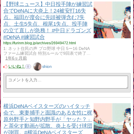
【野球ニュース】中日投手陣が練習試
合でDeNAに大炎上！24被安打16失
点。福田が度会に先頭被弾含む7失
点、土生5失点、根尾1失点。投手陣
の立て直しが急務！ #中日ドラゴンズ
#DeNA #練習試合
https://furinm.blog.jp/archives/26949472.html
1: ネット住民の声 プロ野球 中日 5ー16 DeNA
ファーム練習試合 特別ルールで9回表で終了…
1年6ヶ月前
いいね！
shion
0
横浜DeNAベイスターズのハイタッチ
会で、東妻捕手と面識のある女性に梶
原外野手と知野内野手が「ヤッた？」
と茶化す動画が拡散。炎上を受け球団
が謝罪。#横浜DeNAベイスターズ