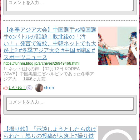
【冬季アジア大会】中国選手vs韓国選
手のバトルが話題！敗北後の「汚
い！」発言で波紋、中韓ネットでも大
炎上? #冬季アジア大会 #中国 #韓国 #
スポーツニュース
https://furinm.blog.jp/archives/26949468.html
1: ネット住民の声 【02月12日 KOREA
WAVE】中国黒龍江省ハルビンであった冬季ア
ジア大…
1年6ヶ月前
いいね！
shion
0
【撮り鉄】「示談しようとしたら逃げ
られた」怒りの投稿が大炎上?撮り鉄