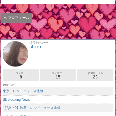
プロフィール
[参照中のユーザ]
shion
フォロー
フォロワー
参加サークル
8
15
23
登録ブログ
東京トレンドニュース速報
BBBreaking News
【?炎上?】渋谷トレンドニュース速報