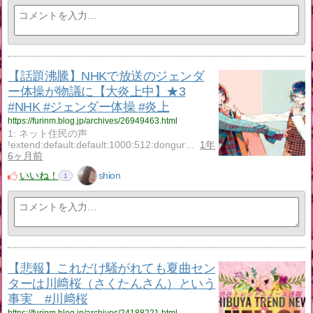
【話題沸騰】NHKで放送のジェンダ
ー体操が物議に【大炎上中】★3
#NHK #ジェンダー体操 #炎上
https://furinm.blog.jp/archives/26949463.html
1: ネット住民の声
!extend:default:default:1000:512:dongur…
1年
6ヶ月前
いいね！
shion
1
【悲報】これだけ騒がれても夏曲セン
ターは川﨑桜（さくたんさん）という
事実 #川﨑桜
https://furinm.blog.jp/archives/24188221.html