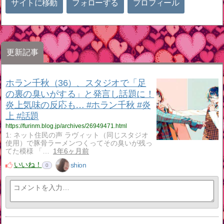
サイトに移動
フォローする
プロフィール
更新記事
ホラン千秋（36）、スタジオで「足
の裏の臭いがする」と発言し話題に！
炎上気味の反応も… #ホラン千秋 #炎
上 #話題
https://furinm.blog.jp/archives/26949471.html
1: ネット住民の声 ラヴィット（同じスタジオ
使用）で豚骨ラーメンつくってその臭いが残っ
てた模様 「…
1年6ヶ月前
いいね！
shion
0