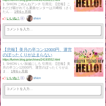
1: SHION ごめんねアンチ 引用元: 【悲報】こ
れだけ騒がれても夏曲センターは川﨑桜（さく
たん…
1年6ヶ月前
いいね！
shion
0
【悲報】美月の卒コン12000円、運営
のぼったくりが止まらない
https://furinm.blog.jp/archives/24193552.html
1: SHION いい加減にしろ 引用元: 【悲報】美
月の卒コン12000円、運営のぼったくりが止
ま…
1年6ヶ月前
いいね！
shion
0