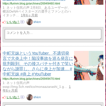
https://furinm.blog.jp/archives/26949460.html
1: ネット住民の声 2月8日、あるユーザーが、
横浜DeNAベイスターズの選手とファンとのハ
イタッチ…
1年6ヶ月前
いいね！
shion
0
中町兄妹というYouTuber、不適切発
言で大炎上中！陥没事故を巡る発言に
批判殺到、その後スパチャ付きで笑い
ながら謝罪し、さらに炎上が加速… #
中町兄妹 #炎上 #YouTuber
https://furinm.blog.jp/archives/26949470.html
1: ネット住民の声
sssp://img.5ch.net/ico/monaazarashi_1.g…
1
年6ヶ月前
いいね！
shion
0