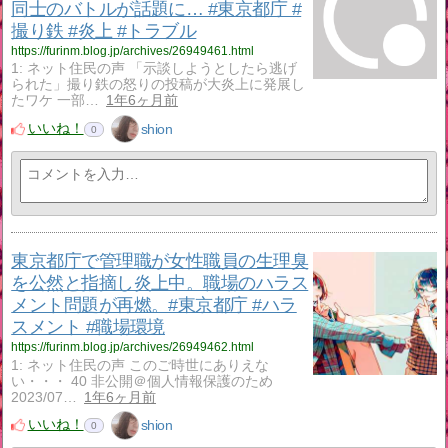
同士のバトルが話題に… #東京都庁 #
撮り鉄 #炎上 #トラブル
https://furinm.blog.jp/archives/26949461.html
1: ネット住民の声 「示談しようとしたら逃げ
られた」撮り鉄の怒りの投稿が大炎上に発展し
たワケ 一部…
1年6ヶ月前
いいね！
shion
0
東京都庁で管理職が女性職員の生理臭
を公然と指摘し炎上中。職場のハラス
メント問題が再燃。#東京都庁 #ハラ
スメント #職場環境
https://furinm.blog.jp/archives/26949462.html
1: ネット住民の声 このご時世にありえな
い・・・ 40 非公開＠個人情報保護のため
2023/07…
1年6ヶ月前
いいね！
shion
0