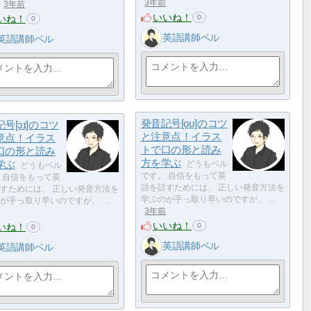
3年前
3年前
いいね！
いね！
0
0
英語講師ベル
英語講師ベル
発音記号[oʊ]のコツ
号[ɔɪ]のコツ
と注意点！イラス
意点！イラス
トで口の形と読み
口の形と読み
方を学ぶ
学ぶ
どうもベル
どうもベル
です。 自信をもって英
 自信をもって英
語を話すためには、 正しい発音方法を
すためには、 正しい発音方法を
学ぶのが手っ取り早いのですが、 …
が手っ取り早いのですが、 …
3年前
前
いいね！
いね！
0
0
英語講師ベル
英語講師ベル