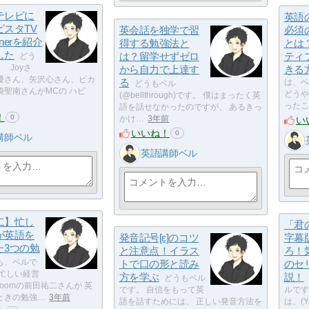
テレビに
英語
ピスタTV
英会話を独学で習
必須
ainerを紹介
得する勉強法と
とは
した
は？留学せずゼロ
ティ
どう
 Joyさ
から自力で上達す
きる
優さん、矢沢心さん、ピカ
る
は、ベ
どうもベル
袋聖南さんがMCの ハピ
どうや
(@bellthrough)です。 僕はまったく英
ったこ
語を話せなかったのですが、 あるきっ
！
0
い
かけ…
3年前
いいね！
0
講師ベル
英語講師ベル
二】忙し
「君
が英語を
発音記号[ɛ]のコツ
字幕
た3つの勉
と注意点！イラス
ろ！
も、ベルで
トで口の形と読み
のセ
は忙しい経営
方を学ぶ
説！
どうもベル
 roomの前田祐二さんが 英
です。 自信をもって英
ルです
ときの勉強…
3年前
語を話すためには、 正しい発音方法を
は。(Y