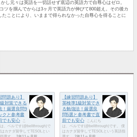
しかし元々は英語を一切話せず底辺の英語力で自尊心はゼロ。
のコツを掴んでからは3ヶ月で英語力が伸びて800超え。その後カ
にしたことにより、いままで得られなかった自尊心を得ることに
習問題あり】
【練習問題あり】
1級対策できる
英検準1級対策でき
法！厳選良問9
る勉強法！厳選良
ックと参考書
問5選と参考書で直
前でも安心
前でも安心
こ
こんにち
、ベルです(@bellthrough)で
は、ベルです(@bellthrough)です。 僕
僕はカナダ留学してTESOLとい
はカナダ留学してTESOLという英語指
指導す…
2年11ヶ月前
導す…
2年11ヶ月前