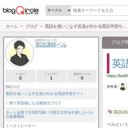
ホーム
ブログ
英語を使いこなす近道が分かる英語学習サイト
[参照中のユーザ]
ブログ
英語講師ベル
英
フォロー
フォロワー
参加サークル
https://bel
0
1
0
所有者
登録ブログ
英語を使いこなす近道が分かる英語学習サイト
一発で英語脳になる勉強法ブログ
英語
26
ネット起業で月200万稼いで国立大学を中退したベル
の起業物語
ベルという
トークトレーナー