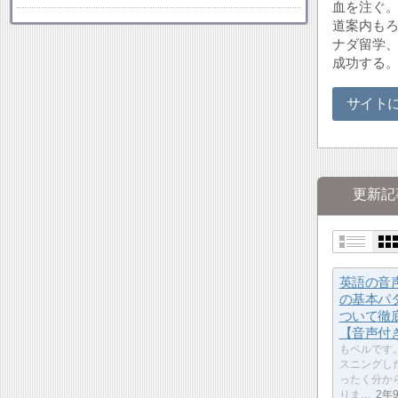
血を注ぐ
道案内もろ
ナダ留学、
成功する。
サイト
更新記
英語の音
の基本パ
ついて徹
【音声付
もベルです
スニングし
ったく分か
りま…
2年