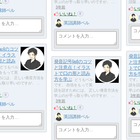
！
0
学ぶのが手っ取り早いのですが、 …
語版…
3年前
い
講師ベル
いいね！
0
英語講師ベル
aʊ]のコツ
！イラス
発音記
形と読み
発音記号[aɪ]のコツ
と注
と注意点！イラス
どうもベル
トで
信をもって英
トで口の形と読み
方を
めには、 正しい発音方法を
方を学ぶ
どうもベル
です。
っ取り早いのですが、 …
です。 自信をもって英
語を話
語を話すためには、 正しい発音方法を
学ぶの
！
0
学ぶのが手っ取り早いのですが、 …
3年
3年前
い
講師ベル
いいね！
0
英語講師ベル