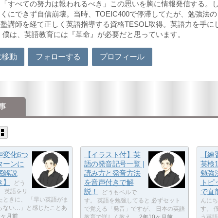
。「すべての努力は報われるべき」この思いを胸に情報発信する。
くにできず自信崩壊。当時、TOEIC400で停滞してたが、勉強法
塾講師を経て正しく英語指導する資格TESOL取得。英語力を手
 僕は、英語教育には『革命』が必要だと思っています。
に移動
フォローする
プロフィール
事
声変化6つ
【イラスト付】英
【練
ターンに
語の発音記号一覧 |
英検
底解説
読み方と発音方法
勉強
き】
を音声付きで解
トピ
どう
説！
で直
。 英語をリ
どうもベルで
たときに、 「早い英語がま
す。 英語を勉強してると 必ずセット
んにちは
らない…」と感じたことあ
で覚える「発音」ですが、 日本の英語
す。 
9ヶ月前
教育で詳しく教え…
2年10ヶ月前
う英語