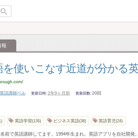
情報
語を使いこなす近道が分かる
lthrough.com/
英語講師ベル
2年9ヶ月前
20回
更新日時
更新回数
英語学習
ビジネス英語
英語育児
1
135
38
24
名前で英語講師してます。1994年生まれ。英語アプリを自社開発。