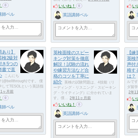
！
いいね！
い
0
0
講師ベル
英語講師ベル
題あり】
英検面接のスピー
【練
英検2級対
キング対策を徹底
英検
付き5つの
解説！試験の流れ
声付
考書で直
や練習方法など合
格す
心
格のコツを丁寧に
は？
こんにち
bellthrough)です。 僕
紹介
ルです(
英検の試験問題は、4技能（リ
してTESOLという英語指
ダ留学
ーディング・リスニング・スピーキン
11ヶ月前
2年1
グ・ライティング）に分かれていま
！
い
す。僕…
2年11ヶ月前
0
いいね！
0
講師ベル
英語講師ベル