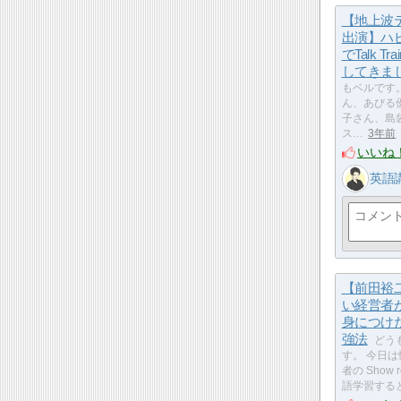
【地上波
出演】ハ
でTalk Tr
してきま
もベルです。
ん、あびる
子さん、島
ス…
3年前
いいね
英語
【前田裕
い経営者
身につけ
強法
どう
す。 今日
者の Show
語学習する