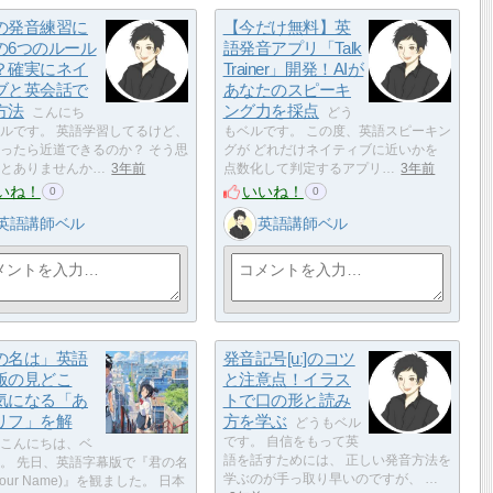
の発音練習に
【今だけ無料】英
の6つのルール
語発音アプリ「Talk
？確実にネイ
Trainer」開発！AIが
ブと英会話で
あなたのスピーキ
方法
ング力を採点
こんにち
どう
ルです。 英語学習してるけど、
もベルです。 この度、英語スピーキン
ったら近道できるのか？ そう思
グが どれだけネイティブに近いかを
とありませんか…
3年前
点数化して判定するアプリ…
3年前
いね！
いいね！
0
0
英語講師ベル
英語講師ベル
の名は」英語
発音記号[uː]のコツ
版の見どこ
と注意点！イラス
気になる「あ
トで口の形と読み
リフ」を解
方を学ぶ
どうもベル
です。 自信をもって英
こんにちは、ベ
語を話すためには、 正しい発音方法を
。 先日、英語字幕版で『君の名
学ぶのが手っ取り早いのですが、 …
our Name)』を観ました。 日本