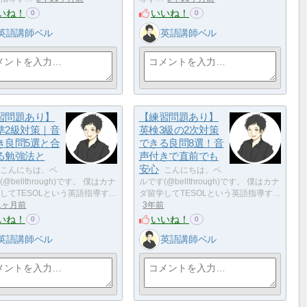
いね！
いいね！
0
0
英語講師ベル
英語講師ベル
習問題あり】
【練習問題あり】
準2級対策｜音
英検3級の2次対策
き良問5選と合
できる良問8選！音
る勉強法と
声付きで直前でも
安心
こんにちは、ベ
こんにちは、ベ
@bellthrough)です。 僕はカナ
ルです(@bellthrough)です。 僕はカナ
してTESOLという英語指導す…
ダ留学してTESOLという英語指導す…
1ヶ月前
3年前
いね！
いいね！
0
0
英語講師ベル
英語講師ベル