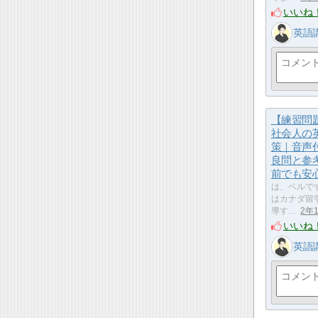
いいね
英語
【練習問
社会人の
策｜音声
良問と参
前でも安
は、ベルです(@
はカナダ留学
導す…
2年
いいね
英語