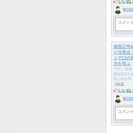
いいね
英語
発音記号[
と注意点
トで口の
方を学ぶ
です。 自
語を話すた
学ぶのが手
3年前
いいね
英語