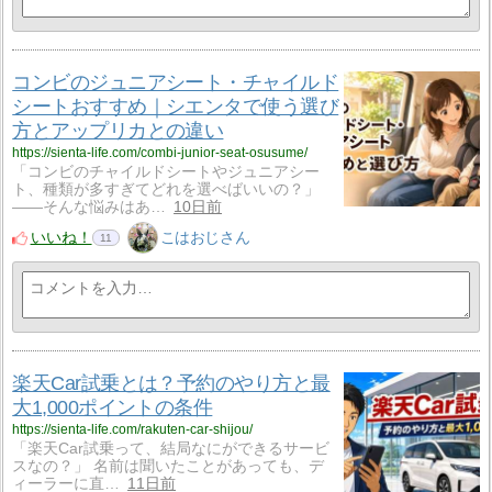
コンビのジュニアシート・チャイルド
シートおすすめ｜シエンタで使う選び
方とアップリカとの違い
https://sienta-life.com/combi-junior-seat-osusume/
「コンビのチャイルドシートやジュニアシー
ト、種類が多すぎてどれを選べばいいの？」
——そんな悩みはあ…
10日前
いいね！
こはおじさん
11
楽天Car試乗とは？予約のやり方と最
大1,000ポイントの条件
https://sienta-life.com/rakuten-car-shijou/
「楽天Car試乗って、結局なにができるサービ
スなの？」 名前は聞いたことがあっても、デ
ィーラーに直…
11日前