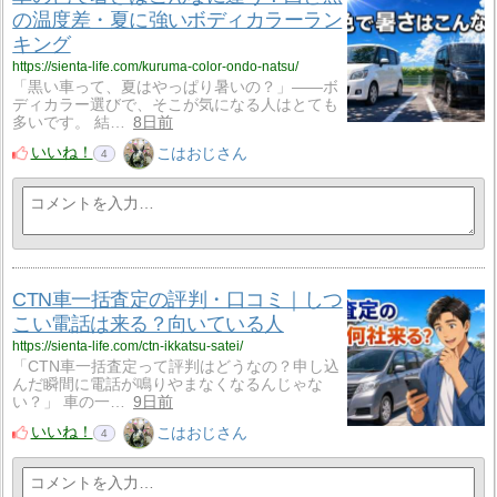
の温度差・夏に強いボディカラーラン
キング
https://sienta-life.com/kuruma-color-ondo-natsu/
「黒い車って、夏はやっぱり暑いの？」——ボ
ディカラー選びで、そこが気になる人はとても
多いです。 結…
8日前
いいね！
こはおじさん
4
CTN車一括査定の評判・口コミ｜しつ
こい電話は来る？向いている人
https://sienta-life.com/ctn-ikkatsu-satei/
「CTN車一括査定って評判はどうなの？申し込
んだ瞬間に電話が鳴りやまなくなるんじゃな
い？」 車の一…
9日前
いいね！
こはおじさん
4