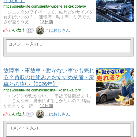
年式別】
https://sienta-life.com/sienta-wiper-size-tekigohyo/
「シエンタのワイパーって、結局どのサイズを
買えばいいの？」 運転席・助手席・リアで長
さが違ううえ、…
13日前
いいね！
こはおじさん
10
故障車・事故車・動かない車でも売れ
る？買取の仕組みとおすすめ業者・廃
車との違い【2026年】
https://sienta-life.com/koshosha-jikosha-kaitori/
「エンジンが動かない」「事故で修復歴あり」
——こんな車、廃車にするしかないの？ 結論
から言うと、故…
14日前
いいね！
こはおじさん
13