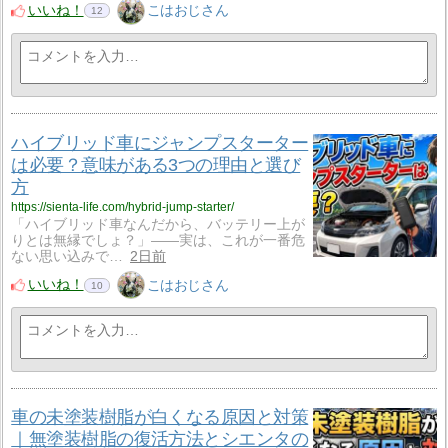
いいね！
こはおじさん
12
ハイブリッド車にジャンプスターター
は必要？意味がある3つの理由と選び
方
https://sienta-life.com/hybrid-jump-starter/
「ハイブリッド車なんだから、バッテリー上が
りとは無縁でしょ？」——実は、これが一番危
ない思い込みで…
2日前
いいね！
こはおじさん
10
車の未塗装樹脂が白くなる原因と対策
｜無塗装樹脂の復活方法とシエンタの