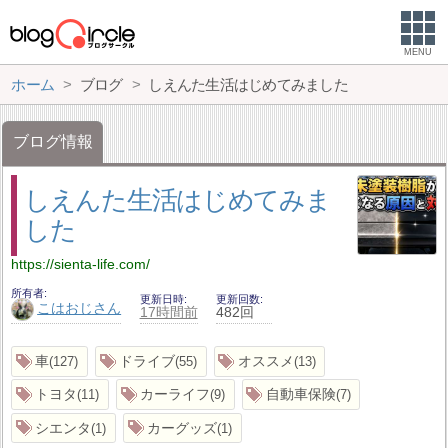
MENU
ホーム
ブログ
しえんた生活はじめてみました
ブログ情報
しえんた生活はじめてみま
した
https://sienta-life.com/
所有者
更新日時
更新回数
こはおじさん
17時間前
482回
車
ドライブ
オススメ
127
55
13
トヨタ
カーライフ
自動車保険
11
9
7
シエンタ
カーグッズ
1
1