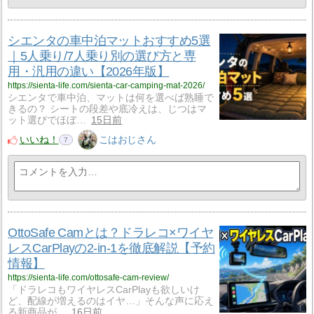
シエンタの車中泊マットおすすめ5選
｜5人乗り/7人乗り別の選び方と専
用・汎用の違い【2026年版】
https://sienta-life.com/sienta-car-camping-mat-2026/
シエンタで車中泊、マットは何を選べば熟睡で
きるの？ シートの段差や底冷えは、じつはマ
ット選びでほぼ…
15日前
いいね！
こはおじさん
7
OttoSafe Camとは？ドラレコ×ワイヤ
レスCarPlayの2-in-1を徹底解説【予約
情報】
https://sienta-life.com/ottosafe-cam-review/
「ドラレコもワイヤレスCarPlayも欲しいけ
ど、配線が増えるのはイヤ…」そんな声に応え
る新商品が…
16日前