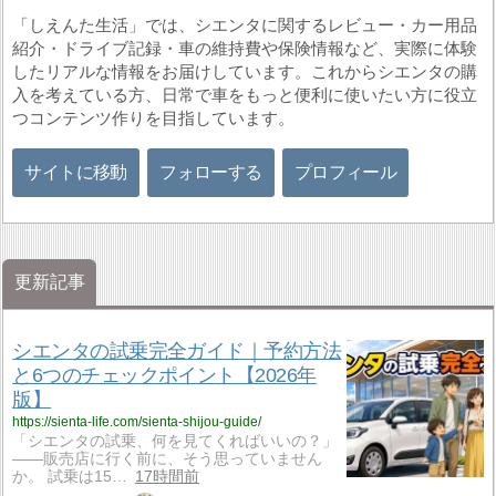
「しえんた生活」では、シエンタに関するレビュー・カー用品
紹介・ドライブ記録・車の維持費や保険情報など、実際に体験
したリアルな情報をお届けしています。これからシエンタの購
入を考えている方、日常で車をもっと便利に使いたい方に役立
つコンテンツ作りを目指しています。
サイトに移動
フォローする
プロフィール
更新記事
シエンタの試乗完全ガイド｜予約方法
と6つのチェックポイント【2026年
版】
https://sienta-life.com/sienta-shijou-guide/
「シエンタの試乗、何を見てくればいいの？」
——販売店に行く前に、そう思っていません
か。 試乗は15…
17時間前