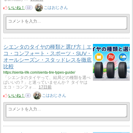
いいね！
こはおじさん
12
シエンタのタイヤの種類と選び方｜エ
コ・コンフォート・スポーツ・SUV・
オールシーズン・スタッドレスを徹底
比較
https://sienta-life.com/sienta-tire-types-guide/
「シエンタのタイヤって、結局どの種類を選べ
ばいいの？」と迷っていませんか？ タイヤは
エコ・コンフォ…
17日前
いいね！
こはおじさん
4