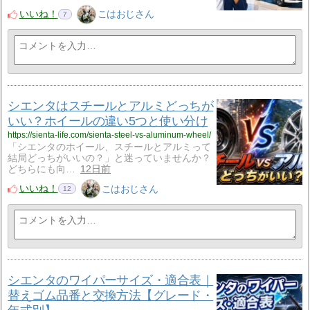
いいね！
こはおじさん
7
シエンタはスチールとアルミどっちが
いい？ホイールの違い5つと使い分け
https://sienta-life.com/sienta-steel-vs-aluminum-wheel/
「シエンタのホイール、スチールとアルミって
結局どっちがいいの？」と迷っていませんか？
どちらにも向…
12日前
いいね！
こはおじさん
12
シエンタのワイパーサイズ・適合表｜
替えゴム品番と交換方法【グレード・