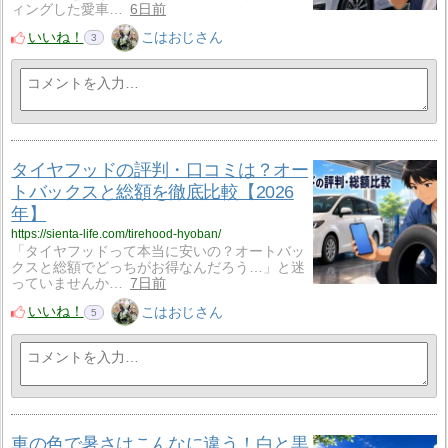
ィングした愛車…
6日前
いいね！
こはおじさん
3
タイヤフッドの評判・口コミは？オー
トバックスと総額を徹底比較【2026
年】
https://sienta-life.com/tirehood-hyoban/
「タイヤフッドって本当に安いの？オートバッ
クスと総額でどっちがお得なんだろう…」と迷
っていませんか…
7日前
いいね！
こはおじさん
5
車の色で暑さはこんなに違う！白と黒