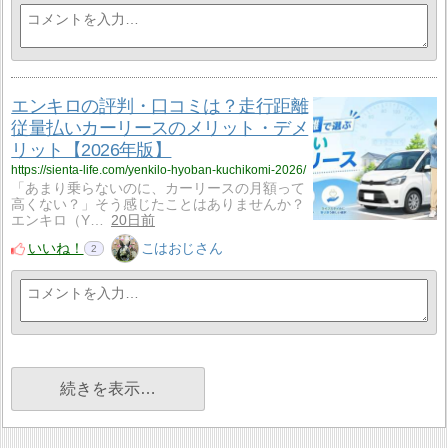
エンキロの評判・口コミは？走行距離
従量払いカーリースのメリット・デメ
リット【2026年版】
https://sienta-life.com/yenkilo-hyoban-kuchikomi-2026/
「あまり乗らないのに、カーリースの月額って
高くない？」そう感じたことはありませんか？
エンキロ（Y…
20日前
いいね！
こはおじさん
2
続きを表示…