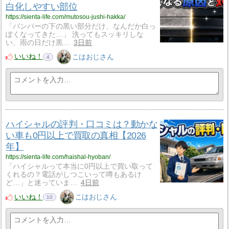
白化しやすい部位
https://sienta-life.com/mutosou-jushi-hakka/
「バンパーの下の黒い部分だけ、なんだか白っ
ぽくなってきた…」 洗ってもスッキリしな
い、雨の日だけ黒…
3日前
いいね！
こはおじさん
4
ハイシャルの評判・口コミは？動かな
い車も0円以上で買取の真相【2026
年】
https://sienta-life.com/haishal-hyoban/
「ハイシャルって本当に0円以上で買い取って
くれるの？電話がしつこいって噂もあるけ
ど…」と迷っていま…
4日前
いいね！
こはおじさん
10