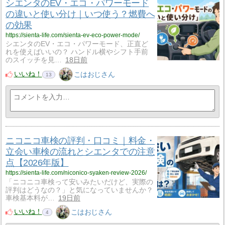
シエンタのEV・エコ・パワーモード
の違いと使い分け｜いつ使う？燃費へ
の効果
https://sienta-life.com/sienta-ev-eco-power-mode/
シエンタのEV・エコ・パワーモード、正直ど
れを使えばいいの？ ハンドル横やシフト手前
のスイッチを見…
18日前
いいね！
こはおじさん
13
ニコニコ車検の評判・口コミ｜料金・
立会い車検の流れとシエンタでの注意
点【2026年版】
https://sienta-life.com/niconico-syaken-review-2026/
「ニコニコ車検って安いみたいだけど、実際の
評判はどうなの？」と気になっていませんか？
車検基本料が…
19日前
いいね！
こはおじさん
4