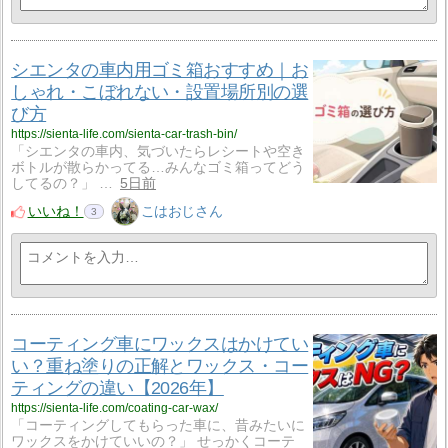
シエンタの車内用ゴミ箱おすすめ｜お
しゃれ・こぼれない・設置場所別の選
び方
https://sienta-life.com/sienta-car-trash-bin/
「シエンタの車内、気づいたらレシートや空き
ボトルが散らかってる…みんなゴミ箱ってどう
してるの？」 …
5日前
いいね！
こはおじさん
3
コーティング車にワックスはかけてい
い？重ね塗りの正解とワックス・コー
ティングの違い【2026年】
https://sienta-life.com/coating-car-wax/
「コーティングしてもらった車に、昔みたいに
ワックスをかけていいの？」 せっかくコーテ