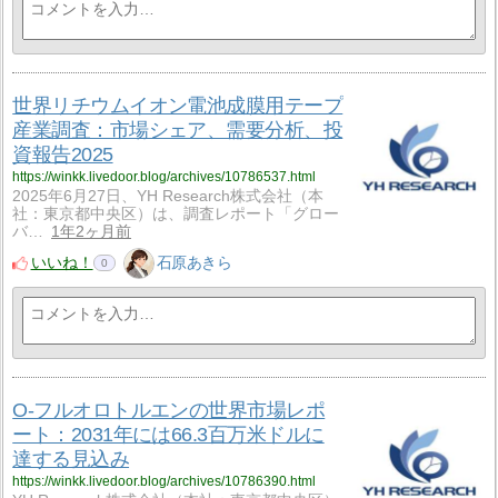
世界リチウムイオン電池成膜用テープ
産業調査：市場シェア、需要分析、投
資報告2025
https://winkk.livedoor.blog/archives/10786537.html
2025年6月27日、YH Research株式会社（本
社：東京都中央区）は、調査レポート「グロー
バ…
1年2ヶ月前
いいね！
石原あきら
0
O-フルオロトルエンの世界市場レポ
ート：2031年には66.3百万米ドルに
達する見込み
https://winkk.livedoor.blog/archives/10786390.html