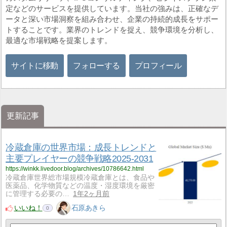
定などのサービスを提供しています。当社の強みは、正確なデ
ータと深い市場洞察を組み合わせ、企業の持続的成長をサポー
トすることです。業界のトレンドを捉え、競争環境を分析し、
最適な市場戦略を提案します。
サイトに移動
フォローする
プロフィール
更新記事
冷蔵倉庫の世界市場：成長トレンドと
主要プレイヤーの競争戦略2025-2031
https://winkk.livedoor.blog/archives/10786642.html
冷蔵倉庫世界総市場規模冷蔵倉庫とは、食品や
医薬品、化学物質などの温度・湿度環境を厳密
に管理する必要の…
1年2ヶ月前
いいね！
石原あきら
0