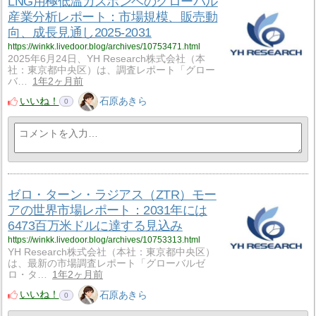
LNG用極低温ガスボンベのグローバル
産業分析レポート：市場規模、販売動
向、成長見通し2025-2031
https://winkk.livedoor.blog/archives/10753471.html
2025年6月24日、YH Research株式会社（本
社：東京都中央区）は、調査レポート「グロー
バ…
1年2ヶ月前
いいね！
石原あきら
0
ゼロ・ターン・ラジアス（ZTR）モー
アの世界市場レポート：2031年には
6473百万米ドルに達する見込み
https://winkk.livedoor.blog/archives/10753313.html
YH Research株式会社（本社：東京都中央区）
は、最新の市場調査レポート「グローバルゼ
ロ・タ…
1年2ヶ月前
いいね！
石原あきら
0