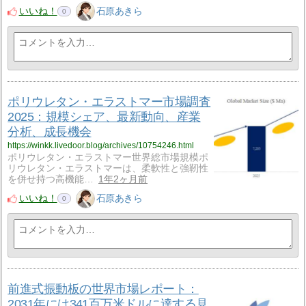
いいね！
石原あきら
0
ポリウレタン・エラストマー市場調査
2025：規模シェア、最新動向、産業
分析、成長機会
https://winkk.livedoor.blog/archives/10754246.html
ポリウレタン・エラストマー世界総市場規模ポ
リウレタン・エラストマーは、柔軟性と強靭性
を併せ持つ高機能…
1年2ヶ月前
いいね！
石原あきら
0
前進式振動板の世界市場レポート：
2031年には341百万米ドルに達する見