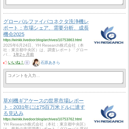
グローバルファイバコネクタ洗浄機レ
ポート：市場シェア、需要分析、成長
機会2025
https://winkk.livedoor.blog/archives/10753863.html
2025年6月24日、YH Research株式会社（本
社：東京都中央区）は、調査レポート「グロー
バ…
1年2ヶ月前
いいね！
石原あきら
0
草刈機ギアケースの世界市場レポー
ト：2031年には75百万米ドルに達す
る見込み
https://winkk.livedoor.blog/archives/10753762.html
YH Research株式会社（本社：東京都中央区）
は、最新の市場調査レポート「グローバル草刈