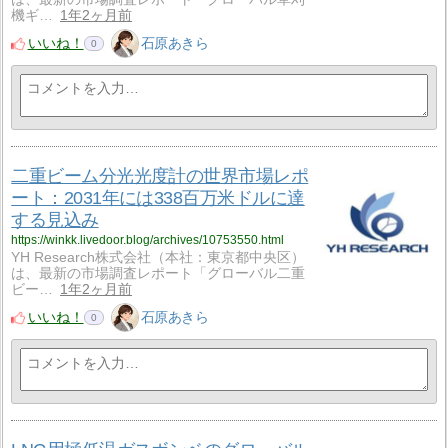
機ギ…
1年2ヶ月前
いいね！
石原あきら
0
二重ビーム分光光度計の世界市場レポ
ート：2031年には338百万米ドルに達
する見込み
https://winkk.livedoor.blog/archives/10753550.html
YH Research株式会社（本社：東京都中央区）
は、最新の市場調査レポート「グローバル二重
ビー…
1年2ヶ月前
いいね！
石原あきら
0