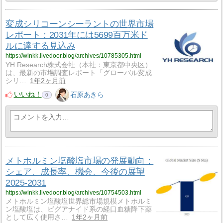
変成シリコーンシーラントの世界市場
レポート：2031年には5699百万米ド
ルに達する見込み
https://winkk.livedoor.blog/archives/10785305.html
YH Research株式会社（本社：東京都中央区）
は、最新の市場調査レポート「グローバル変成
シリ…
1年2ヶ月前
いいね！
石原あきら
0
メトホルミン塩酸塩市場の発展動向：
シェア、成長率、機会、今後の展望
2025-2031
https://winkk.livedoor.blog/archives/10754503.html
メトホルミン塩酸塩世界総市場規模メトホルミ
ン塩酸塩は、ビグアナイド系の経口血糖降下薬
として広く使用さ…
1年2ヶ月前