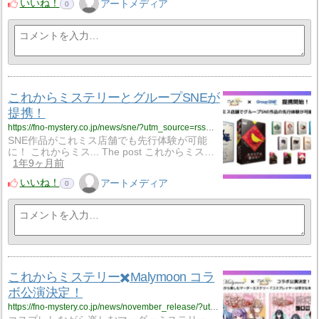
いいね！
アートメディア
0
これからミステリーとグループSNEが
提携！
https://fno-mystery.co.jp/news/sne/?utm_source=rss&utm_medium=rss&utm_campaign=sne
SNE作品がこれミス店舗でも先行体験が可能
に！ これからミス... The post これからミス…
1年9ヶ月前
いいね！
アートメディア
0
これからミステリー✖️Malymoon コラ
ボ公演決定！
https://fno-mystery.co.jp/news/november_release/?utm_source=rss&utm_medium=rss&utm_campaign=november_release