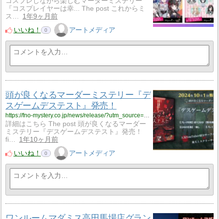
コスプレしながら楽しむマーダーミステリー
『コスプレイヤーは幸... The post これからミ
ス…
1年9ヶ月前
いいね！
アートメディア
0
頭が良くなるマーダーミステリー『デ
スゲームデステスト』発売！
https://fno-mystery.co.jp/news/release/?utm_source=rss&utm_medium=rss&utm_campaign=release
詳細はこちら The post 頭が良くなるマーダー
ミステリー『デスゲームデステスト』発売！
fi…
1年10ヶ月前
いいね！
アートメディア
0
ワンルームマダミス高田馬場店グラン