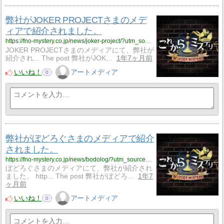
弊社がJOKER PROJECTさまのメデ
ィアで紹介されました。
https://fno-mystery.co.jp/news/joker-project/?utm_source=rss&utm_medium=rss&utm_campaign=joker-project
JOKER PROJECTさまのメディアにて、弊社が
紹介され... The post 弊社がJOK…
1年7ヶ月前
いいね！
アートメディア
0
弊社がぼどろぐさまのメディアで紹介
されました。
https://fno-mystery.co.jp/news/bodolog/?utm_source=rss&utm_medium=rss&utm_campaign=bodolog
ぼどろぐさまのメディアにて、弊社が紹介され
ました。 http... The post 弊社がぼどろ…
1年7
ヶ月前
いいね！
アートメディア
0