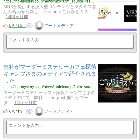
https://fno-mystery.co.jp/news/mrx/?utm_source=rss&utm_medium=rss&utm_campaign=mrx
MRXが提供する没入型コンテンツとマダミスを
組み合わせた新し... The post これからミス…
1年6ヶ月前
いいね！
アートメディア
0
弊社がマーダーミステリーカフェ探偵
キャンプさまのメディアで紹介されま
した。
https://fno-mystery.co.jp/news/tanteicamp/?utm_source=rss&utm_medium=rss&utm_campaign=tanteicamp
マーダーミステリーカフェ探偵キャンプさまの
メディアにて、弊社... The post 弊社がマー
ダ…
1年7ヶ月前
いいね！
アートメディア
0