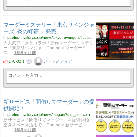
マーダーミステリー「東京リベンジャ
ーズ -炎の絆篇-」発売！
https://fno-mystery.co.jp/news/tokyo-revengers/?utm_source=rss&utm_medium=rss&utm_campaign=tokyo-revengers
大人気アニメとコラボ！新作マーダーミステリ
ー『東京リベンジャ... The post マーダーミ
ス…
1年8ヶ月前
いいね！
アートメディア
0
新サービス「間借りでマーダー」の提
供開始！
https://fno-mystery.co.jp/news/magari/?utm_source=rss&utm_medium=rss&utm_campaign=magari
新サービス「間借りでマーダー」を提供開始！
空きスペース活用で... The post 新サービス
「…
1年9ヶ月前