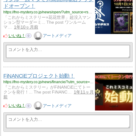
ドオープン！
https://fno-mystery.co.jp/news/open/?utm_source=rss&utm_medium=rss&utm_campaign=open
「これからミステリー×花花世界」超没入マン
ション型マーダーミ... The post ワンルーム
マ…
1年10ヶ月前
いいね！
アートメディア
0
FiNANCiEプロジェクト始動！
https://fno-mystery.co.jp/news/financie/?utm_source=rss&utm_medium=rss&utm_campaign=financie
『これからミステリー』がFiNANCiEにてトー
クンを発行！... The post FiNANC…
1年11ヶ月
前
いいね！
アートメディア
0