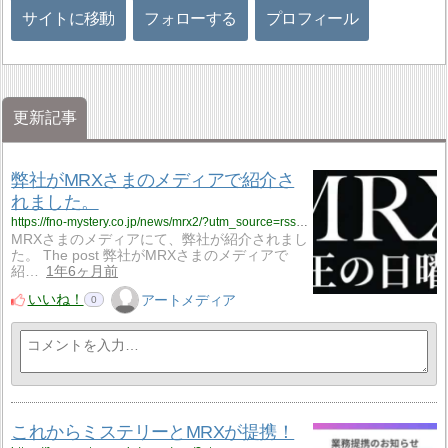
サイトに移動
フォローする
プロフィール
更新記事
弊社がMRXさまのメディアで紹介さ
れました。
https://fno-mystery.co.jp/news/mrx2/?utm_source=rss&utm_medium=rss&utm_campaign=mrx2
MRXさまのメディアにて、弊社が紹介されまし
た。 The post 弊社がMRXさまのメディアで
紹…
1年6ヶ月前
いいね！
アートメディア
0
これからミステリーとMRXが提携！