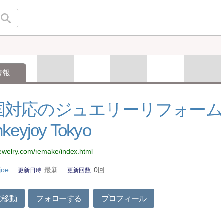
情報
国対応のジュエリーリフォー
keyjoy Tokyo
-jewelry.com/remake/index.html
joe
最新
0回
更新日時
更新回数
に移動
フォローする
プロフィール