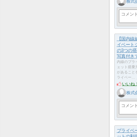
株式
【国内線
イベート
の3つの
写真付き
内線のプラ
ェット搭乗
があること
ライベー…
いいね
株式
プライベ
ットの利