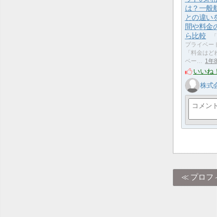
は？一般
との違い
間や料金
ら比較
「
プライベー
「料金はど
ベー…
1年
いいね
株式
プロフ