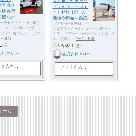
大谷選手が乗った
航空会社
プライベートジェ
を所要時
ット特集！詳しい
の観点か
機種や料金を解説
一般航空会社の飛行機と
「大谷翔平選手は、ど
トジェットの違いは何？」
んなプライベートジェットに乗った
れくらい違うの？」 プライ
の？」 「プライベートジェットをレン
8ヶ月前
タルや購入…
1年8ヶ月前
！
いいね！
0
0
会社アリラ
株式会社アリラ
ィール