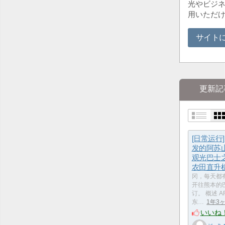
光やビジ
用いただけ
サイト
更新記
[日常运行
发的阿苏
观光巴士
农田直升机
冈，每天都
开往熊本的
订。 概述 
东…
1年3
いいね