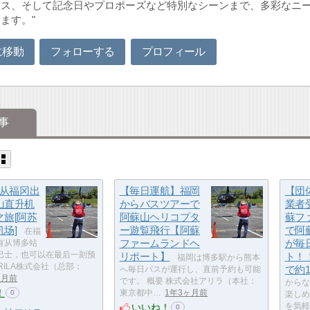
ネス、そして記念日やプロポーズなど特別なシーンまで、多彩なニ
ます。"
に移動
フォローする
プロフィール
事
]从福冈出
【毎日運航】福岡
【団
山直升机
からバスツアーで
業者
之旅[阿苏
阿蘇山ヘリコプタ
蘇フ
场]
ー遊覧飛行【阿蘇
で阿
在福
ファームランドヘ
が毎
有从博多站
巴士，也可以在最后一刻预
リポート】
ト！
福岡は博多駅から熊本
ARILA株式会社（总部：
で約
へ毎日バスが運行し、直前予約も可能
ヶ月前
です。 概要 株式会社アリラ（本社：
からな
！
東京都中…
1年3ヶ月前
0
楽しめ
いいね！
を気軽
0