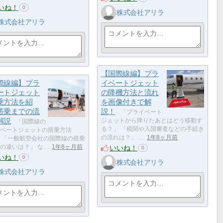
いね！
0
株式会社アリラ
株式会社アリラ
【国際線編】プラ
際線編】プラ
イベートジェット
ートジェット
の降機方法と流れ
乗方法を紹
を画像付きで解
搭乗までの流
説！
「プライベート
解説
ジェットから降りたあとはどう移動す
「国際線の
る？」 「税関や入国審査などの手続き
ベートジェットの搭乗方法
の流れは？」 …
1年8ヶ月前
 「一般航空会社の国際線の搭乗
いいね！
の違いは？」 な…
1年8ヶ月前
0
いね！
0
株式会社アリラ
株式会社アリラ