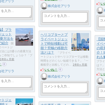
会社アリラ
い
株式会社アリラ
編】プラ
ジェット
ヘリコプターとプ
搭乗方法を
ライベートジェッ
【国
で紹介
トで時短移動は可
イベ
国
イベートジ
能？究極の移動方
の搭
方法には3通りの搭乗方法
法とは？
介！
「プライベ
をご存知でしょうか？「プ
れも
ートジェットやヘリコプターでは移動
1年8ヶ月前
時間をどのくらい短縮できる？」「一
プライ
！
0
般航空と比較してどの…
1年8ヶ月前
は？」
いいね！
方法と
0
会社アリラ
い
株式会社アリラ
ートジェ
便性と