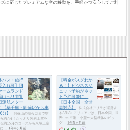
ーズに応じたプレミアムな空の移動を、手軽かつ安心してご利
体バス・旅行
【料金がスグわか
受入れ可】阿
る！】ビジネスジ
ァームランド
ェット予約がネッ
蘇山ヘリ遊覧
ト予約可能に。
日運航スター
【日本全国・全世
！【草千里・阿蘇駅から車
界対応】
株式会社アリラが運営す
16分】
るARIAir アリエアでは、日本全国、世
阿蘇山の噴火口まで空
界中の空港・小型〜大型機体のビッ
ら約7分！たっぷり阿蘇上空を
グ…
1年5ヶ月前
る約15分のコースから米塚上空
いいね！
に…
1年4ヶ月前
0