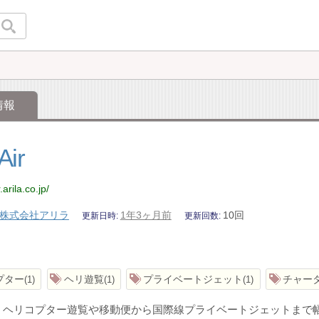
情報
Air
.arila.co.jp/
株式会社アリラ
1年3ヶ月前
10回
更新日時
更新回数
プター
ヘリ遊覧
プライベートジェット
チャー
1
1
1
irは、ヘリコプター遊覧や移動便から国際線プライベートジェット