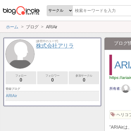
ホーム
ブログ
ARIAir
[参照中のユーザ]
ブログ
株式会社アリラ
ARI
フォロー
フォロワー
参加サークル
https://ariair
0
0
0
所有者
登録ブログ
ARIAir
ヘリコ
"ARIA