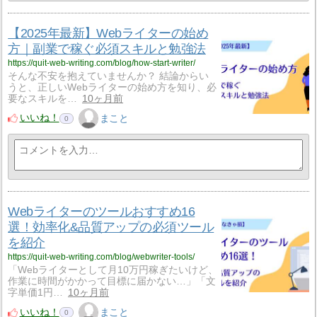
【2025年最新】Webライターの始め
方｜副業で稼ぐ必須スキルと勉強法
https://quit-web-writing.com/blog/how-start-writer/
そんな不安を抱えていませんか？ 結論からい
うと、正しいWebライターの始め方を知り、必
要なスキルを…
10ヶ月前
いいね！
まこと
0
Webライターのツールおすすめ16
選！効率化&品質アップの必須ツール
を紹介
https://quit-web-writing.com/blog/webwriter-tools/
「Webライターとして月10万円稼ぎたいけど、
作業に時間がかかって目標に届かない…」「文
字単価1円…
10ヶ月前
いいね！
まこと
0