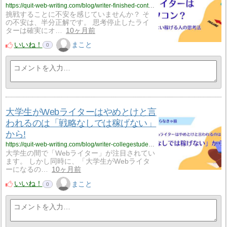
https://quit-web-writing.com/blog/writer-finished-content/
挑戦することに不安を感じていませんか？ そ
の不安は、半分正解です。 思考停止したライ
ターは確実にオ…
10ヶ月前
いいね！
まこと
0
大学生がWebライターはやめとけと言
われるのは「戦略なしでは稼げない」
から!
https://quit-web-writing.com/blog/writer-collegestudents-yametoke/
大学生の間で「Webライター」が注目されてい
ます。 しかし同時に、「大学生がWebライタ
ーになるの…
10ヶ月前
いいね！
まこと
0