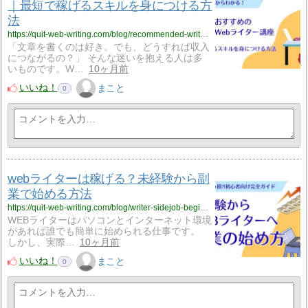
｜最短で稼げるスキルを身につける方
法
https://quit-web-writing.com/blog/recommended-writer-courses/
「文章を書くのは好き。でも、どうすれば収入
につながるの？」 そんな迷いを抱える人は多
いものです。W…
10ヶ月前
いいね！
まこと
0
webライターは稼げる？未経験から副
業で始める方法
https://quit-web-writing.com/blog/writer-sidejob-beginner/
WEBライターはパソコンとインターネット環境
があれば誰でも簡単に始められる仕事です。
しかし、実際…
10ヶ月前
いいね！
まこと
0