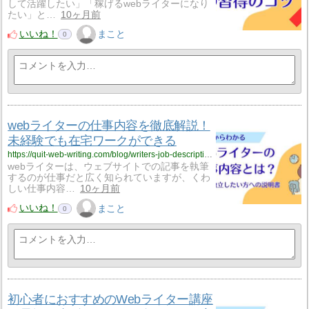
して活躍したい」「稼げるwebライターになり
たい」と…
10ヶ月前
いいね！
まこと
0
webライターの仕事内容を徹底解説！
未経験でも在宅ワークができる
https://quit-web-writing.com/blog/writers-job-description/
webライターは、ウェブサイトでの記事を執筆
するのが仕事だと広く知られていますが、くわ
しい仕事内容…
10ヶ月前
いいね！
まこと
0
初心者におすすめのWebライター講座