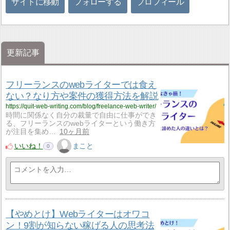
サイトに移動
フォローする
プロフィール
更新記事
フリーランスのwebライターでは食え
ない？なり方や案件の獲得方法を解説
https://quit-web-writing.com/blog/freelance-web-writer/
時間に関係なく自分の裁量で自由に仕事ができ
る、フリーランスのwebライターという働き方
が注目を集め…
10ヶ月前
いいね！
まこと
0
【やめとけ】Webライターはオワコ
ン！9割が知らない稼げる人の思考法