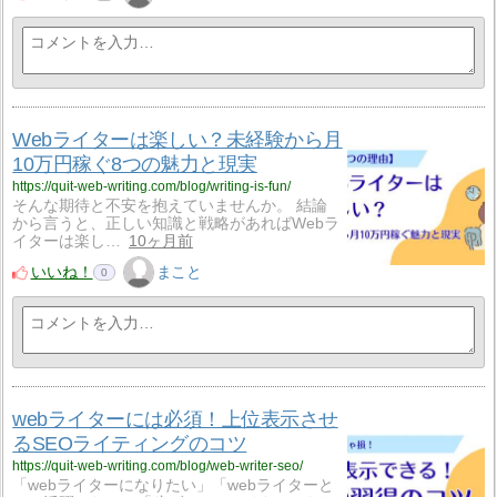
Webライターは楽しい？未経験から月
10万円稼ぐ8つの魅力と現実
https://quit-web-writing.com/blog/writing-is-fun/
そんな期待と不安を抱えていませんか。 結論
から言うと、正しい知識と戦略があればWebラ
イターは楽し…
10ヶ月前
いいね！
まこと
0
webライターには必須！上位表示させ
るSEOライティングのコツ
https://quit-web-writing.com/blog/web-writer-seo/
「webライターになりたい」「webライターと