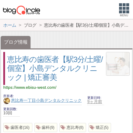
MENU
ホーム
ブログ
恵比寿の歯医者【駅3分/土曜/個室】小島デンタルクリニック | 矯正審美
ブログ情報
恵比寿の歯医者【駅3分/土曜/
個室】小島デンタルクリニ
ック | 矯正審美
https://www.ebisu-west.com/
所有者
更新日時
恵比寿一丁目小島デンタルクリニック
9ヶ月前
更新回数
10回
歯医者
歯科
恵比寿
矯正
16
9
8
5