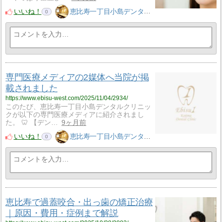
いいね！
恵比寿一丁目小島デンタルクリニック
0
専門医療メディアの2媒体へ当院が掲
載されました
https://www.ebisu-west.com/2025/11/04/2934/
このたび、恵比寿一丁目小島デンタルクリニッ
クが以下の専門医療メディアに紹介されまし
た。 🦷 【デン…
9ヶ月前
いいね！
恵比寿一丁目小島デンタルクリニック
0
恵比寿で過蓋咬合・出っ歯の矯正治療
｜原因・費用・症例まで解説