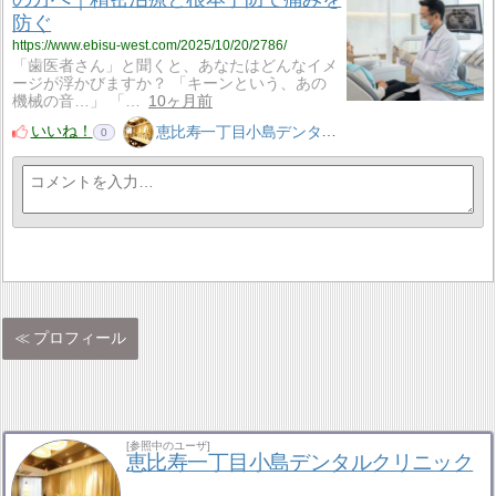
防ぐ
https://www.ebisu-west.com/2025/10/20/2786/
「歯医者さん」と聞くと、あなたはどんなイメ
ージが浮かびますか？ 「キーンという、あの
機械の音…」 「…
10ヶ月前
いいね！
恵比寿一丁目小島デンタルクリニック
0
プロフィール
[参照中のユーザ]
恵比寿一丁目小島デンタルクリニック