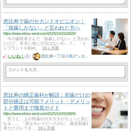
恵比寿で歯のセカンドオピニオン｜
「抜歯しかない」と言われた方へ
https://www.ebisu-west.com/2025/10/20/2820/
「今の歯医者さんで『抜歯しかない』と言われ
たけど、本当に他に方法はないの…？」 「イ
ンプラントを勧め…
10ヶ月前
いいね！
恵比寿一丁目小島デンタルクリニック
0
恵比寿の矯正歯科が解説：前歯だけの
部分矯正は可能？メリット・デメリッ
トと費用まで徹底ガイド
https://www.ebisu-west.com/2025/10/20/2805/
「笑うと、上の前歯のガタガタがちょっと気に
なる…」 「昔はキレイだったのに、最近前歯1
本だけズレてき…
10ヶ月前