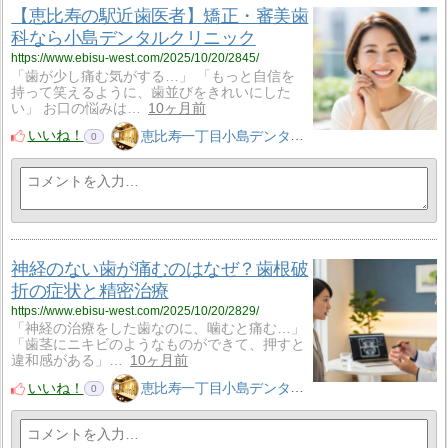
【恵比寿の駅近歯医者】矯正・審美歯
科なら小島デンタルクリニック
https://www.ebisu-west.com/2025/10/20/2845/
「歯が少し痛む気がする…」 「もっと自信を
持って笑えるように、歯並びをきれいにした
い」 お口の悩みは…
10ヶ月前
いいね！
恵比寿一丁目小島デンタルクリニック
0
神経のない歯が痛むのはなぜ？歯根破
折の症状と精密治療
https://www.ebisu-west.com/2025/10/20/2829/
「神経の治療をした歯なのに、噛むと痛む…」
「歯茎にニキビのようなものができて、押すと
違和感がある」…
10ヶ月前
いいね！
恵比寿一丁目小島デンタルクリニック
0