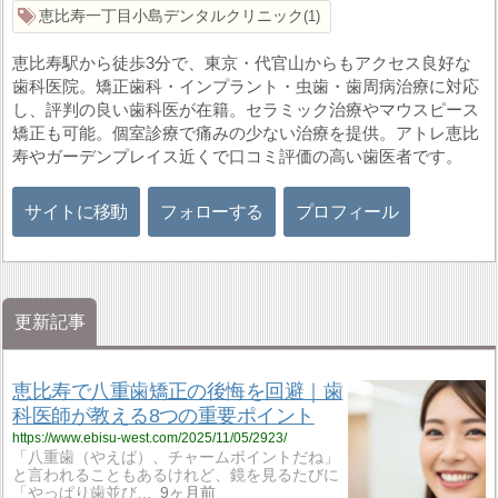
恵比寿一丁目小島デンタルクリニック
1
恵比寿駅から徒歩3分で、東京・代官山からもアクセス良好な
歯科医院。矯正歯科・インプラント・虫歯・歯周病治療に対応
し、評判の良い歯科医が在籍。セラミック治療やマウスピース
矯正も可能。個室診療で痛みの少ない治療を提供。アトレ恵比
寿やガーデンプレイス近くで口コミ評価の高い歯医者です。
サイトに移動
フォローする
プロフィール
更新記事
恵比寿で八重歯矯正の後悔を回避｜歯
科医師が教える8つの重要ポイント
https://www.ebisu-west.com/2025/11/05/2923/
「八重歯（やえば）、チャームポイントだね」
と言われることもあるけれど、鏡を見るたびに
「やっぱり歯並び…
9ヶ月前