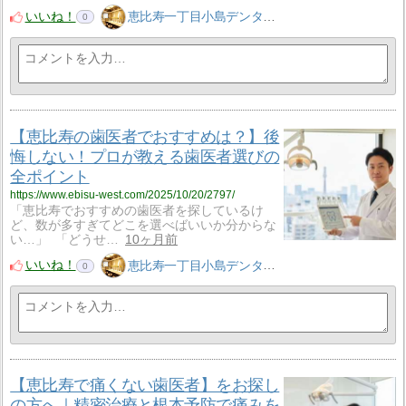
いいね！
恵比寿一丁目小島デンタルクリニック
0
【恵比寿の歯医者でおすすめは？】後
悔しない！プロが教える歯医者選びの
全ポイント
https://www.ebisu-west.com/2025/10/20/2797/
「恵比寿でおすすめの歯医者を探しているけ
ど、数が多すぎてどこを選べばいいか分からな
い…」 「どうせ…
10ヶ月前
いいね！
恵比寿一丁目小島デンタルクリニック
0
【恵比寿で痛くない歯医者】をお探し
の方へ｜精密治療と根本予防で痛みを