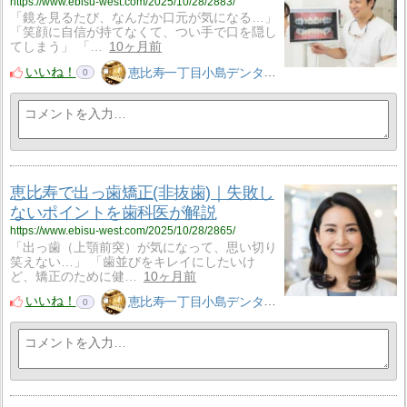
https://www.ebisu-west.com/2025/10/28/2883/
「鏡を見るたび、なんだか口元が気になる…」
「笑顔に自信が持てなくて、つい手で口を隠し
てしまう」 「…
10ヶ月前
いいね！
恵比寿一丁目小島デンタルクリニック
0
恵比寿で出っ歯矯正(非抜歯)｜失敗し
ないポイントを歯科医が解説
https://www.ebisu-west.com/2025/10/28/2865/
「出っ歯（上顎前突）が気になって、思い切り
笑えない…」 「歯並びをキレイにしたいけ
ど、矯正のために健…
10ヶ月前
いいね！
恵比寿一丁目小島デンタルクリニック
0