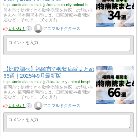
https://animaldoctors.co.jp/kumamoto-city-animal-hospital/
熊本市で信頼できる動物病院をお探しの飼い主
さんへ 熊本県熊本市には、日曜診療や夜間対
応など、それぞ…
10ヶ月前
いいね！
アニマルドクターズ
0
【比較調べ】福岡市の動物病院まとめ
66選｜2025年9月最新版
https://animaldoctors.co.jp/fukuoka-city-animal-hospital/
福岡市で信頼できる動物病院をお探しの飼い主
さんへ 福岡県福岡市には、日曜診療や夜間対
応など、それぞ…
10ヶ月前
いいね！
アニマルドクターズ
0