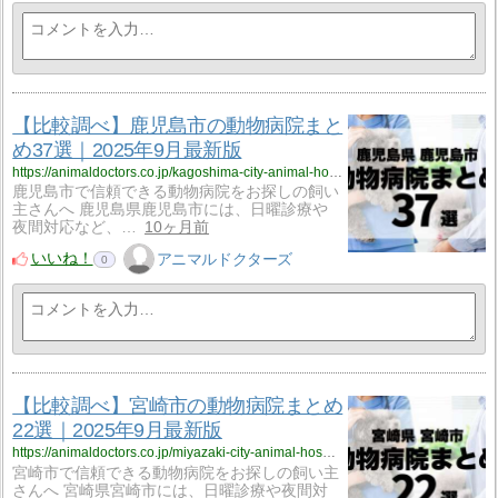
【比較調べ】鹿児島市の動物病院まと
め37選｜2025年9月最新版
https://animaldoctors.co.jp/kagoshima-city-animal-hospital/
鹿児島市で信頼できる動物病院をお探しの飼い
主さんへ 鹿児島県鹿児島市には、日曜診療や
夜間対応など、…
10ヶ月前
いいね！
アニマルドクターズ
0
【比較調べ】宮崎市の動物病院まとめ
22選｜2025年9月最新版
https://animaldoctors.co.jp/miyazaki-city-animal-hospital/
宮崎市で信頼できる動物病院をお探しの飼い主
さんへ 宮崎県宮崎市には、日曜診療や夜間対