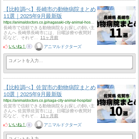
【比較調べ】長崎市の動物病院まとめ
11選｜2025年9月最新版
https://animaldoctors.co.jp/nagasaki-city-animal-hospital/
長崎市で信頼できる動物病院をお探しの飼い主
さんへ 長崎県長崎市には、日曜診療や夜間対
応など、それぞ…
11ヶ月前
いいね！
アニマルドクターズ
0
【比較調べ】佐賀市の動物病院まとめ
10選｜2025年9月最新版
https://animaldoctors.co.jp/saga-city-animal-hospital/
佐賀市で信頼できる動物病院をお探しの飼い主
さんへ 佐賀県佐賀市には、日曜診療や夜間対
応など、それぞ…
11ヶ月前
いいね！
アニマルドクターズ
0