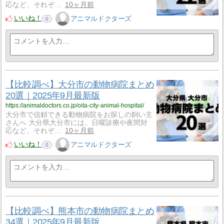
応など、それぞ…
10ヶ月前
いいね！
アニマルドクターズ
0
【比較調べ】大分市の動物病院まとめ
20選｜2025年9月最新版
https://animaldoctors.co.jp/oita-city-animal-hospital/
大分市で信頼できる動物病院をお探しの飼い主
さんへ 大分県大分市には、日曜診療や夜間対
応など、それぞ…
10ヶ月前
いいね！
アニマルドクターズ
0
【比較調べ】熊本市の動物病院まとめ
34選｜2025年9月最新版