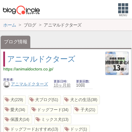
MENU
ホーム
ブログ
アニマルドクターズ
ブログ情報
アニマルドクターズ
https://animaldoctors.co.jp/
所有者
更新日時
更新回数
アニマルドクターズ
10ヶ月前
10回
犬
犬ブログ
犬との生活
229
51
38
愛犬
ドッグフード
子犬
34
34
21
保護犬
ミックス犬
14
13
ドッグフードおすすめ
ドッグ
13
1