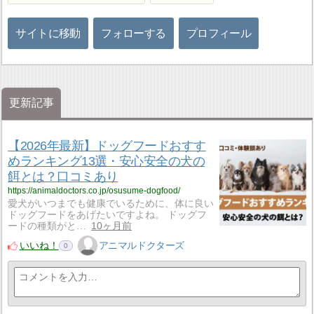
サイトに移動
フォローする
プロフィール
更新記事
【2026年最新】ドッグフードおすす
めランキング13選・安心安全の犬の
餌とは？口コミあり
https://animaldoctors.co.jp/osusume-dogfood/
愛犬がいつまでも健康でいるために、体に良い
ドッグフードをあげたいですよね。 ドッグフ
ードの種類がと…
10ヶ月前
いいね！
アニマルドクターズ
0