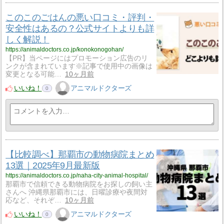
このこのごはんの悪い口コミ・評判・
安全性はあるの？公式サイトよりも詳
しく解説！
https://animaldoctors.co.jp/konokonogohan/
【PR】当ページにはプロモーション広告のリ
ンクが含まれています※記事で使用中の画像は
変更となる可能…
10ヶ月前
いいね！
アニマルドクターズ
0
【比較調べ】那覇市の動物病院まとめ
13選｜2025年9月最新版
https://animaldoctors.co.jp/naha-city-animal-hospital/
那覇市で信頼できる動物病院をお探しの飼い主
さんへ 沖縄県那覇市には、日曜診療や夜間対
応など、それぞ…
10ヶ月前
いいね！
アニマルドクターズ
0