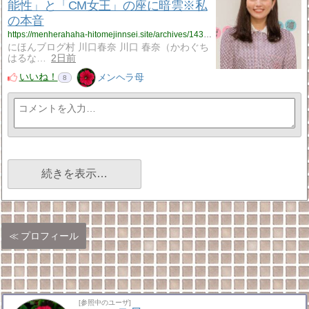
能性」と「CM女王」の座に暗雲※私
の本音
https://menherahaha-hitomejinnsei.site/archives/14305487.html
にほんブログ村 川口春奈 川口 春奈（かわぐち
はるな…
2日前
いいね！
メンヘラ母
8
続きを表示…
プロフィール
[参照中のユーザ]