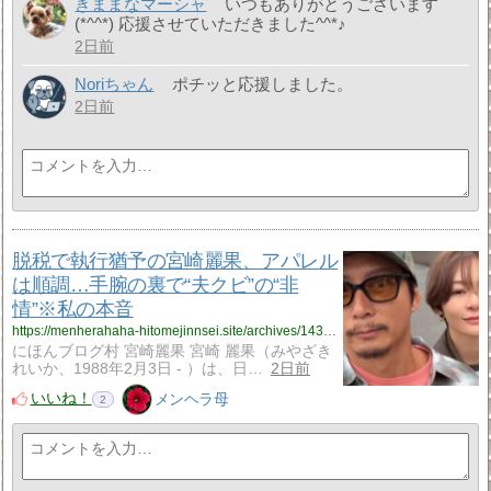
きままなマーシャ
いつもありがとうございます
(*^^*) 応援させていただきました^^*♪
2日前
Noriちゃん
ポチッと応援しました。
2日前
脱税で執行猶予の宮崎麗果、アパレル
は順調…手腕の裏で“夫クビ”の“非
情”※私の本音
https://menherahaha-hitomejinnsei.site/archives/14312887.html
にほんブログ村 宮崎麗果 宮崎 麗果（みやざき
れいか、1988年2月3日 - ）は、日…
2日前
いいね！
メンヘラ母
2