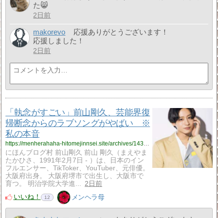
た😸
2日前
makorevo
応援ありがとうございます！
応援しました！
2日前
「執念がすごい」前山剛久、芸能界復
帰断念からのラブソングがやばい ※
私の本音
https://menherahaha-hitomejinnsei.site/archives/14313326.html
にほんブログ村 前山剛久 前山 剛久（まえやま
たかひさ、1991年2月7日 - ）は、日本のイン
フルエンサー、TikToker、YouTuber、元俳優。
大阪府出身。 大阪府堺市で出生し、大阪市で
育つ。 明治学院大学進...
2日前
いいね！
メンヘラ母
12