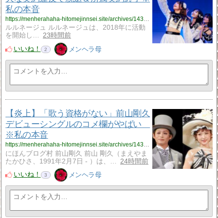
私の本音
https://menherahaha-hitomejinnsei.site/archives/14333871.html
ルルネージュ ルルネージュは、2018年に活動
を開始し…
23時間前
いいね！
メンヘラ母
2
【炎上】「歌う資格がない」前山剛久
デビューシングルのコメ欄がやばい
※私の本音
https://menherahaha-hitomejinnsei.site/archives/14333519.html
にほんブログ村 前山剛久 前山 剛久（まえやま
たかひさ、1991年2月7日 - ）は、…
24時間前
いいね！
メンヘラ母
3