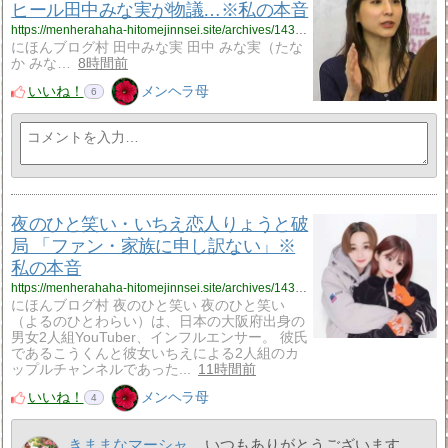
ヒール田中みな実が物議…※私の本音
https://menherahaha-hitomejinnsei.site/archives/14342424.html
にほんブログ村 田中みな実 田中 みな実（たな
か みな…
8時間前
いいね！
メンヘラ母
6
夜のひと笑い・いちえ恋人りょうと破
局 「ファン・家族に申し訳ない」※
私の本音
https://menherahaha-hitomejinnsei.site/archives/14341926.html
にほんブログ村 夜のひと笑い 夜のひと笑い
（よるのひとわらい）は、日本の大阪府出身の
男女2人組YouTuber、インフルエンサー。 彼氏
であるこうくんと彼女いちえによる2人組のカ
ップルチャンネルであった...
11時間前
いいね！
メンヘラ母
4
きままなマーシャ
いつもありがとうございます。