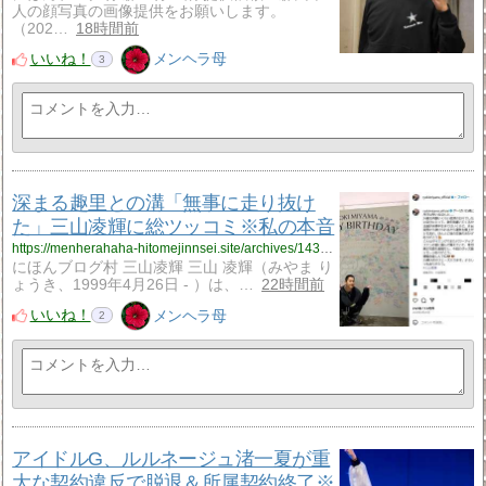
人の顔写真の画像提供をお願いします。
（202…
18時間前
いいね！
メンヘラ母
3
深まる趣里との溝「無事に走り抜け
た」三山凌輝に総ツッコミ※私の本音
https://menherahaha-hitomejinnsei.site/archives/14333794.html
にほんブログ村 三山凌輝 三山 凌輝（みやま り
ょうき、1999年4月26日 - ）は、…
22時間前
いいね！
メンヘラ母
2
アイドルG、ルルネージュ渚一夏が重
大な契約違反で脱退＆所属契約終了※