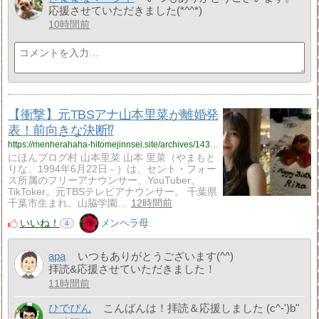
応援させていただきました(*^^*)
10時間前
【衝撃】元TBSアナ山本里菜が離婚発
表！前向きな決断⁉
https://menherahaha-hitomejinnsei.site/archives/14341200.html
にほんブログ村 山本里菜 山本 里菜（やまもと
りな、1994年6月22日 - ）は、セント・フォー
ス所属のフリーアナウンサー、YouTuber、
TikToker。元TBSテレビアナウンサー。 千葉県
千葉市生まれ。山脇学園...
12時間前
いいね！
メンヘラ母
4
apa
いつもありがとうございます(^^)
拝読&応援させていただきました！
11時間前
ひでぴん
こんばんは！拝読＆応援しました (c^-')b"