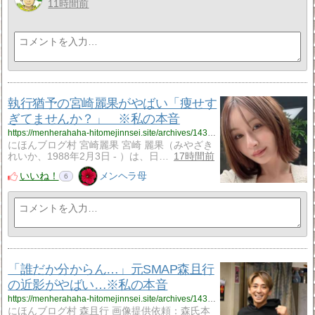
11時間前
執行猶予の宮崎麗果がやばい「痩せす
ぎてませんか？」 ※私の本音
https://menherahaha-hitomejinnsei.site/archives/14333581.html
にほんブログ村 宮崎麗果 宮崎 麗果（みやざき
れいか、1988年2月3日 - ）は、日…
17時間前
いいね！
メンヘラ母
6
「誰だか分からん…」元SMAP森且行
の近影がやばい…※私の本音
https://menherahaha-hitomejinnsei.site/archives/14333821.html
にほんブログ村 森且行 画像提供依頼：森氏本