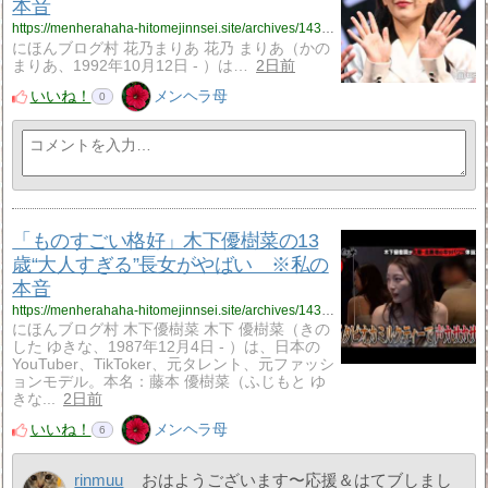
本音
https://menherahaha-hitomejinnsei.site/archives/14319352.html
にほんブログ村 花乃まりあ 花乃 まりあ（かの
まりあ、1992年10月12日 - ）は…
2日前
いいね！
メンヘラ母
0
「ものすごい格好」木下優樹菜の13
歳“大人すぎる”長女がやばい ※私の
本音
https://menherahaha-hitomejinnsei.site/archives/14319033.html
にほんブログ村 木下優樹菜 木下 優樹菜（きの
した ゆきな、1987年12月4日 - ）は、日本の
YouTuber、TikToker、元タレント、元ファッシ
ョンモデル。本名：藤本 優樹菜（ふじもと ゆ
きな...
2日前
いいね！
メンヘラ母
6
rinmuu
おはようございます〜応援＆はてブしまし