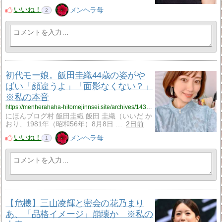
いいね！
メンヘラ母
2
初代モー娘。飯田圭織44歳の姿がや
ばい「顔違うよ」「面影なくない？」
※私の本音
https://menherahaha-hitomejinnsei.site/archives/14319409.html
にほんブログ村 飯田圭織 飯田 圭織（いいだ か
おり、1981年（昭和56年）8月8日 …
2日前
いいね！
メンヘラ母
1
【危機】三山凌輝と密会の花乃まり
あ、「品格イメージ」崩壊か ※私の