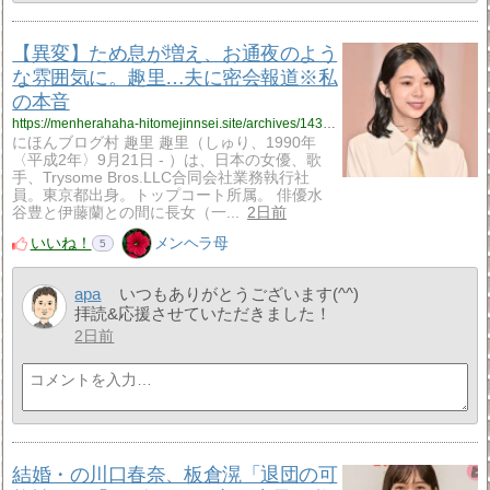
【異変】ため息が増え、お通夜のよう
な雰囲気に。趣里…夫に密会報道※私
の本音
https://menherahaha-hitomejinnsei.site/archives/14311995.html
にほんブログ村 趣里 趣里（しゅり、1990年
〈平成2年〉9月21日 - ）は、日本の女優、歌
手、Trysome Bros.LLC合同会社業務執行社
員。東京都出身。トップコート所属。 俳優水
谷豊と伊藤蘭との間に長女（一...
2日前
いいね！
メンヘラ母
5
apa
いつもありがとうございます(^^)
拝読&応援させていただきました！
2日前
結婚・の川口春奈、板倉滉「退団の可