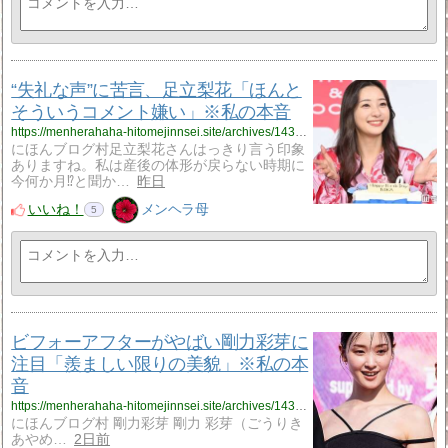
“失礼な声”に苦言、足立梨花「ほんと
そういうコメント嫌い」※私の本音
https://menherahaha-hitomejinnsei.site/archives/14320136.html
にほんブログ村足立梨花さんはっきり言う印象
ありますね。私は産後の体形が戻らない時期に
今何か月⁉と聞か…
昨日
いいね！
メンヘラ母
5
ビフォーアフターがやばい剛力彩芽に
注目「羨ましい限りの美貌」※私の本
音
https://menherahaha-hitomejinnsei.site/archives/14319630.html
にほんブログ村 剛力彩芽 剛力 彩芽（ごうりき
あやめ…
2日前