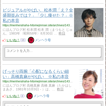
ビジュアルがやばい、松本潤「え？全
盛期並みでは？」「少し痩せた？」※
私の本音
https://menherahaha-hitomejinnsei.site/archives/14323645.html
にほんブログ村 松本潤 松本 潤（まつもと じゅ
ん、1983年〈昭和58年〉8月30日 …
昨日
いいね！
メンヘラ母
15
げっそり両腕「心配になるくらい細
い」高橋真麻がやばい ※私の本音
https://menherahaha-hitomejinnsei.site/archives/14322459.html
にほんブログ村 高橋真麻 高橋 真麻（たかはし
まあさ、1981年10月9日 - ）は、…
昨日
いいね！
メンヘラ母
4