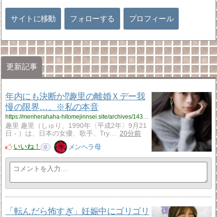
サイトに移動
フォローする
プロフィール
更新記事
年内にも決断か⁉趣里の離婚Ｘデー我
慢の限界…。※私の本音
https://menherahaha-hitomejinnsei.site/archives/14352339.html
趣里 趣里（しゅり、1990年〈平成2年〉9月21
日 - ）は、日本の女優、歌手、Try…
20分前
いいね！
メンヘラ母
0
「転んだら怖すぎ」妊娠中にゴリゴリ