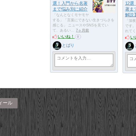
選！入門から名著
12
まで悩み別に紹介
著ま
解説
「なんとなくモヤモヤ
する」「言葉にできない生きづらさを
「深夜
感じる」 ニュースやSNSを見てい
です。
て、あるい…
7ヶ月前
れてく
いいね！
い
0
とばり
ィール