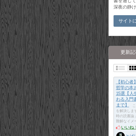
書を通じて
深夜の静
サイト
更新記
【初心者
哲学の本
15選【人
わる入門
まで】
こ
を解決しま
時の読書論
難解なイメ
いいね