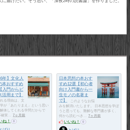
人に届けたい。そう思い、「深夜2時の読書論」を作りました。
26年】文化人
日本思想の本おす
の本おすすめ
すめ12選【初心者
選【入門からビ
向け入門書から一
ス活用まで】
生モノの名著ま
で】
れる理由は、文
このようなお悩
学が「あたりまえ」という思い
みを解消いたします。 日本思想を学ぼ
解体してくれる学問だからで
うと思っても、難解な専門書が多く、
不確実…
7ヶ月前
何から読むべき…
7ヶ月前
いね！
いいね！
0
0
とばり