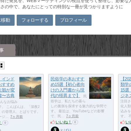
得た発見を、WEBマーケティングの視点を使って整理し、必要な
けさの中で、あなたにとっての特別な一冊が見つかりますように
に移動
フォローする
プロフィール
事
】インド
民俗学の本おすす
【20
おすすめ
め15選【初心者向
類学
生観が変
けの入門書から現
15
書〜古典
代の怪異まで】
ジネ
民
俗学は、私たちの暮ら
注目さ
んなお悩み
しの裏側を探求する魅力的な学問で
化人類
す。 こんばんは、「深夜2
す。 最近は、YouTubeなどの影響
込みを
」の管理人、とばりです。
で、民…
7ヶ月前
す。 
ージ…
7ヶ月前
いいね！
い
！
0
0
とばり