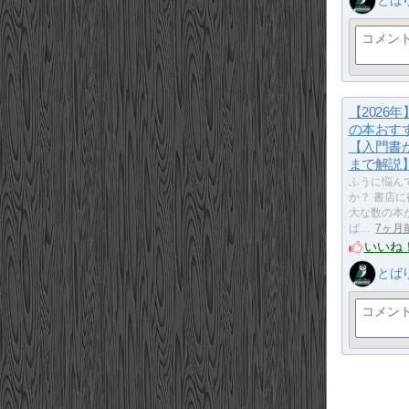
とば
【2026
の本おすす
【入門書
まで解説
ふうに悩ん
か？ 書店
大な数の本
ば…
7ヶ月
いいね
とば