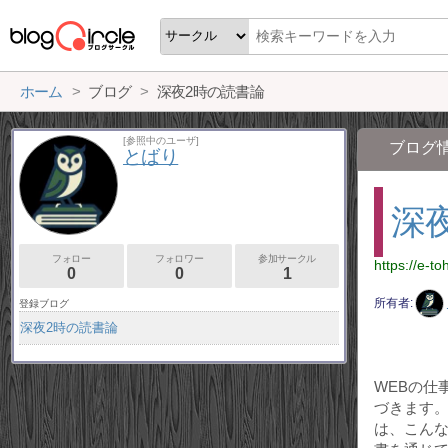
ホーム
ブログ
深夜2時の読書論
[参照中のユーザ]
ブログ
とばり
深
フォロー
フォロワー
参加サークル
https://e-to
0
0
1
所有者
登録ブログ
深夜2時の読書論
WEBの仕
づきます
は、こん