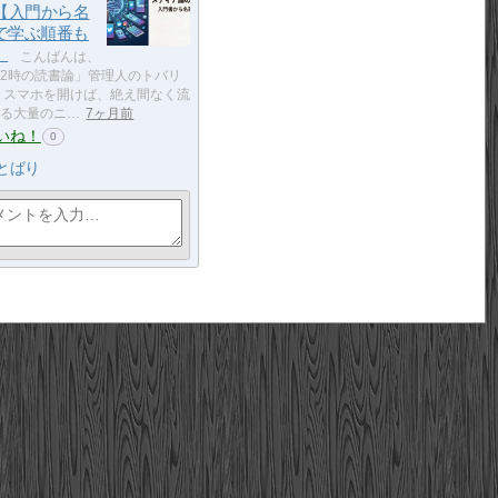
選【入門から名
で学ぶ順番も
】
こんばんは、
2時の読書論」管理人のトバリ
 スマホを開けば、絶え間なく流
る大量のニ…
7ヶ月前
いね！
0
とばり