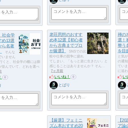
り
老荘思想のおすす
禅の
年】社会学
め本12選【初心者
選！
め13選
から古典までプロ
整う
から名著
が厳選】
を目
】
SNSでの比
そんな
較や仕事の競争に疲れ
と気が
でいません
てしまい、「もっと楽に生きたい」と
の通知
に行くと、社会学の棚には膨
感じることはありませんか？ そん…
ていま
が並んでいて、どれを選べ
7ヶ月前
に追わ
前
いいね！
い
！
0
0
とばり
り
【厳選】フェミニ
【20
ズム本おすすめ20
ア論