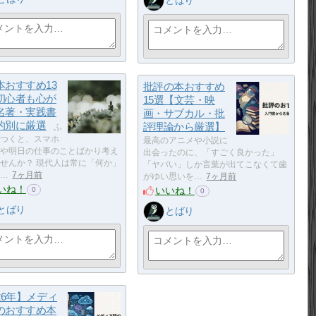
とばり
本おすすめ13
批評の本おすすめ
初心者も心が
15選【文芸・映
名著・実践書
画・サブカル・批
的別に厳選
評理論から厳選】
ふ
つくと、スマホ
最高のアニメや小説に
や明日の仕事のことばかり考え
出会ったのに、「すごく良かった」
せんか？ 現代人は常に「何か」
「ヤバい」しか言葉が出てこなくて歯
…
7ヶ月前
がゆい思いを…
7ヶ月前
いね！
いいね！
0
0
とばり
とばり
26年】メディ
のおすすめ本