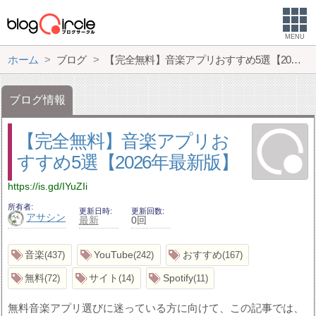
MENU
ホーム
ブログ
【完全無料】音楽アプリおすすめ5選【2026年最新版】
ブログ情報
【完全無料】音楽アプリお
すすめ5選【2026年最新版】
https://is.gd/IYuZIi
所有者
更新日時
更新回数
アサシン
最新
0回
音楽
YouTube
おすすめ
437
242
167
無料
サイト
Spotify
72
14
11
無料音楽アプリ選びに迷っている方に向けて、この記事では、