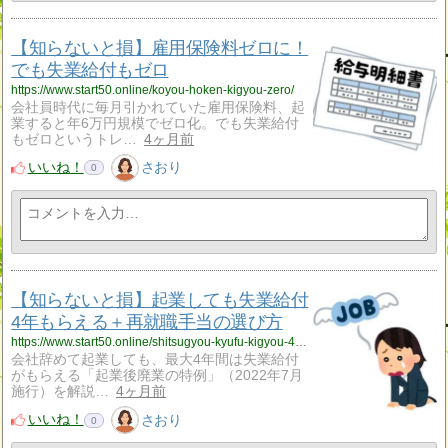
【知らないと損】雇用保険料ゼロに！
でも失業給付もゼロ
https://www.start50.online/koyou-hoken-kigyou-zero/
会社員時代に毎月引かれていた雇用保険料、起
業すると年6万円規模でゼロ化。でも失業給付
もゼロというトレ…
4ヶ月前
いいね！
さおり
0
【知らないと損】起業しても失業給付
4年もらえる＋再就職手当の選び方
https://www.start50.online/shitsugyou-kyufu-kigyou-4nen/
会社辞めて起業しても、最大4年間は失業給付
がもらえる「起業後廃業の特例」（2022年7月
施行）を解説…
4ヶ月前
いいね！
さおり
0