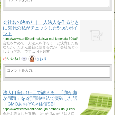
会社名の決め方｜一人法人を作るとき
に50代の私がチェックした5つのポイ
ント
https://www.start50.online/kaisya-mei-kimekata-50dai/
会社を辞めて一人法人を作ろう！と決意したあ
なたが、たぶん最初に詰まるのが「会社名どう
しよう問題」です…
4ヶ月前
いいね！
さおり
0
法人口座は1行目で詰まる｜「鶏か卵
か問題」を2行同時申込で突破した話
｜GMOあおぞら×住信SBI
https://www.start50.online/houjin-netbank-douji-kaisetsu/
会社を設立した直後にぶつかるのが「法人口