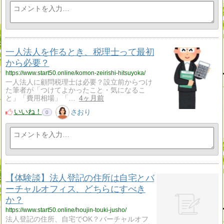
一人法人を作るとき、税理士って最初
から必要？
https://www.start50.online/komon-zeirishi-hitsuyoka/
一人法人に顧問税理士は必要？設立前からつけ
た筆者が「つけてよかったこと・気になるこ
と」「費用相場」「…
4ヶ月前
いいね！
さおり
0
【体験談】法人登記の住所は自宅とバ
ーチャルオフィス、どちらにすべき
か？
https://www.start50.online/houjin-touki-jusho/
法人登記の住所、自宅でOK？バーチャルオフ