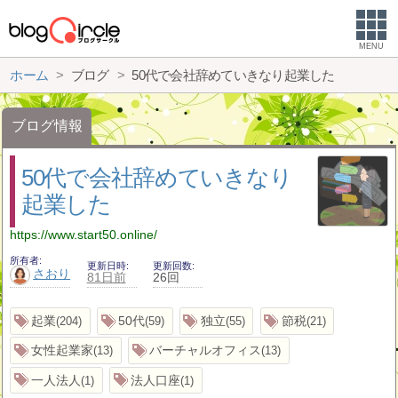
MENU
ホーム
ブログ
50代で会社辞めていきなり起業した
ブログ情報
50代で会社辞めていきなり
起業した
https://www.start50.online/
所有者
更新日時
更新回数
さおり
81日前
26回
起業
50代
独立
節税
204
59
55
21
女性起業家
バーチャルオフィス
13
13
一人法人
法人口座
1
1