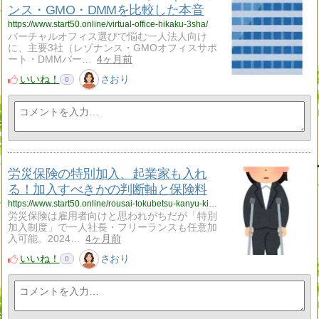
ンス・GMO・DMMを比較した本音
https://www.start50.online/virtual-office-hikaku-3sha/
バーチャルオフィス選びで悩む一人法人向け
に、主要3社（レゾナンス・GMOオフィスサポ
ート・DMMバー…
4ヶ月前
いいね！
さおり
0
労災保険の特別加入、起業家も入れ
る！加入すべきかの判断軸と保険料
https://www.start50.online/rousai-tokubetsu-kanyu-kigyou/
労災保険は雇用者向けと思われがちだが「特別
加入制度」で一人社長・フリーランスも任意加
入可能。2024…
4ヶ月前
いいね！
さおり
0