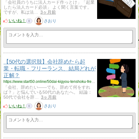
「会社員のうちに法人カード作っとけ」「起業
したら法人カード必須」 よく聞く言葉です。
ですが、私は法…
3ヶ月前
いいね！
さおり
0
【50代の選択肢】会社辞めたら起
業・転職・フリーランス、結局どれが
正解？
https://www.start50.online/50dai-kigyou-tenshoku-freelance-hikaku/
「会社、辞めたい——でも、辞めて何をすれ
ば？」と悩んでいる50代のあなたへ。 結論：
50代で会社を辞…
3ヶ月前
いいね！
さおり
0