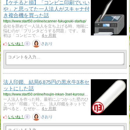
【ケチると損】「コンビニ印刷でいい
や」と思ってた一人法人がスキャナ付
き複合機を買った話
https://www.start50.online/scanner-fukugouki-startup/
会社を辞めて一人法人を立ち上げる時、地味に
悩むのが「プリンタどうする問題」です。 最
初は「コンビニで…
4ヶ月前
いいね！
さおり
0
法人印鑑、結局6,875円の黒水牛3本セ
ットにした話
https://www.start50.online/houjin-inkan-3set-kurosuigyu/
一人法人を作った時、最初にぶつかった壁のひ
とつが「印鑑」でした。 法人印鑑をネットで
調べると、なぜか…
4ヶ月前
いいね！
さおり
0