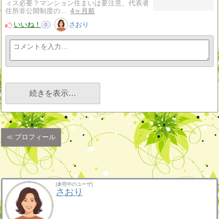
ィス必要？マンション住まいは要注意、代表者
住所非公開制度の…
4ヶ月前
いいね！
さおり
0
続きを表示…
プロフィール
[参照中のユーザ]
さおり