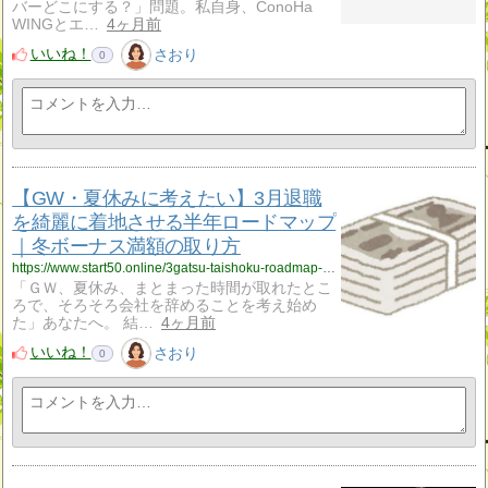
バーどこにする？」問題。私自身、ConoHa
WINGとエ…
4ヶ月前
いいね！
さおり
0
【GW・夏休みに考えたい】3月退職
を綺麗に着地させる半年ロードマップ
｜冬ボーナス満額の取り方
https://www.start50.online/3gatsu-taishoku-roadmap-natsu-bonus/
「ＧＷ、夏休み、まとまった時間が取れたとこ
ろで、そろそろ会社を辞めることを考え始め
た」あなたへ。 結…
4ヶ月前
いいね！
さおり
0