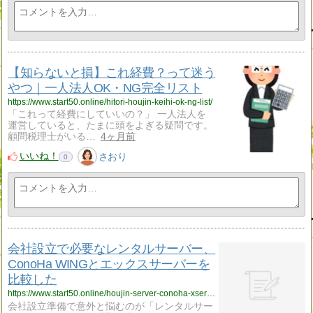
【知らないと損】これ経費？って迷う
やつ｜一人法人OK・NG完全リスト
https://www.start50.online/hitori-houjin-keihi-ok-ng-list/
「これって経費にしていいの？」 一人法人を
運営していると、たまに頭をよぎる疑問です。
顧問税理士がいる…
4ヶ月前
いいね！
さおり
0
会社設立で必要なレンタルサーバー、
ConoHa WINGとエックスサーバーを
比較した
https://www.start50.online/houjin-server-conoha-xserver-hikaku/
会社設立準備で意外と悩むのが「レンタルサー