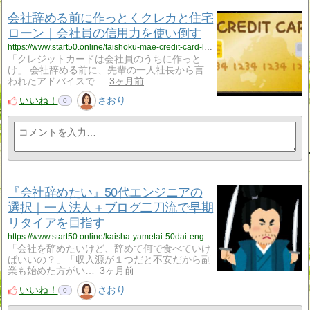
会社辞める前に作っとくクレカと住宅
ローン｜会社員の信用力を使い倒す
https://www.start50.online/taishoku-mae-credit-card-loan/
「クレジットカードは会社員のうちに作っと
け」 会社辞める前に、先輩の一人社長から言
われたアドバイスで…
3ヶ月前
いいね！
さおり
0
『会社辞めたい』50代エンジニアの
選択｜一人法人＋ブログ二刀流で早期
リタイアを目指す
https://www.start50.online/kaisha-yametai-50dai-engineer-nitouryu/
「会社を辞めたいけど、辞めて何で食べていけ
ばいいの？」「収入源が１つだと不安だから副
業も始めた方がい…
3ヶ月前
いいね！
さおり
0