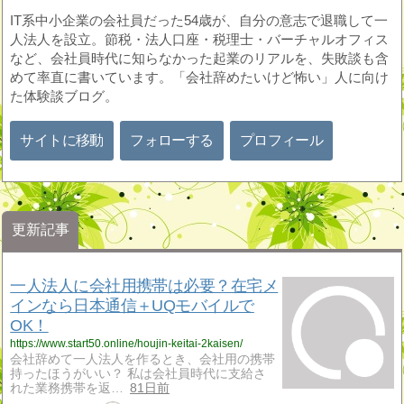
IT系中小企業の会社員だった54歳が、自分の意志で退職して一
人法人を設立。節税・法人口座・税理士・バーチャルオフィス
など、会社員時代に知らなかった起業のリアルを、失敗談も含
めて率直に書いています。「会社辞めたいけど怖い」人に向け
た体験談ブログ。
サイトに移動
フォローする
プロフィール
更新記事
一人法人に会社用携帯は必要？在宅メ
インなら日本通信＋UQモバイルで
OK！
https://www.start50.online/houjin-keitai-2kaisen/
会社辞めて一人法人を作るとき、会社用の携帯
持ったほうがいい？ 私は会社員時代に支給さ
れた業務携帯を返…
81日前