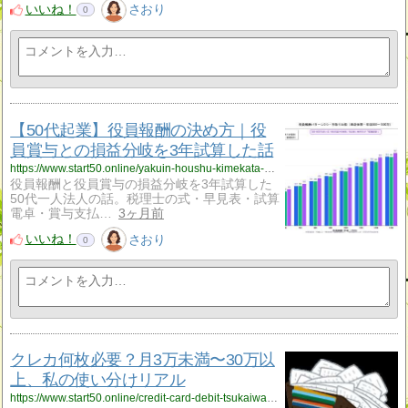
いいね！
さおり
0
【50代起業】役員報酬の決め方｜役
員賞与との損益分岐を3年試算した話
https://www.start50.online/yakuin-houshu-kimekata-50dai/
役員報酬と役員賞与の損益分岐を3年試算した
50代一人法人の話。税理士の式・早見表・試算
電卓・賞与支払…
3ヶ月前
いいね！
さおり
0
クレカ何枚必要？月3万未満〜30万以
上、私の使い分けリアル
https://www.start50.online/credit-card-debit-tsukaiwake-real/