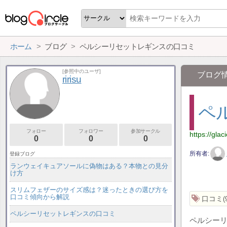
ホーム
ブログ
ペルシーリセットレギンスの口コミ
[参照中のユーザ]
ブログ
ririsu
ペ
フォロー
フォロワー
参加サークル
https://glac
0
0
0
所有者
登録ブログ
ランウェイキュアソールに偽物はある？本物との見分
け方
スリムフェザーのサイズ感は？迷ったときの選び方を
口コミ傾向から解説
口コミ
ペルシーリセットレギンスの口コミ
ペルシー