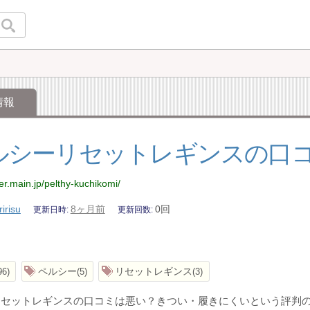
情報
ルシーリセットレギンスの口
ier.main.jp/pelthy-kuchikomi/
ririsu
8ヶ月前
0回
更新日時
更新回数
ペルシー
リセットレギンス
96
5
3
リセットレギンスの口コミは悪い？きつい・履きにくいという評判