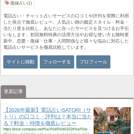
復縁占い
1
電話占い・チャット占いサービスの口コミや評判を実際に利用
した視点で徹底レビュー。人気占い師の鑑定スタイル・料金・
当たり度を比較し、あなたに合ったサービスを見つけるお手伝
いをします。初回無料特典の活用方法やお得な使い方も随時更
新中。恋愛・復縁・仕事・人間関係など様々な悩みに対応した
電話占いサービスを徹底比較しています。
サイトに移動
フォローする
プロフィール
更新記事
【2026年最新】電話占いSATORI（サ
トリ）の口コミ・評判は？本当に当た
る？料金・特徴を徹底レビュー
https://your-compass.net/%e3%80%902026%e5%b9%b4%e6%9c%80%e6%96%b0%e3%80%91%e9%9b%bb%e8%a9%b1%e5%8d%a0%e3%81%84satori%ef%bc%88%e3%82%b5%e3%83%88%e3%83%aa%ef%bc%89%e3%81%ae%e5%8f%a3%e3%82%b3%e3%83%9f%e3%83%bb%e8%a9%95%e5%88%a4/