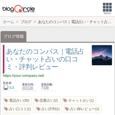
MENU
ホーム
ブログ
あなたのコンパス｜電話占い・チャット占いの口コミ・評判レビュー
ブログ情報
あなたのコンパス｜電話占
い・チャット占いの口コ
ミ・評判レビュー
https://your-compass.net/
所有者
更新日時
更新回数
s s
30日前
71回
電話占い
恋愛占い
チャット占い
30
2
1
占い口コミ
占い評判
占い師レビュー
1
1
1