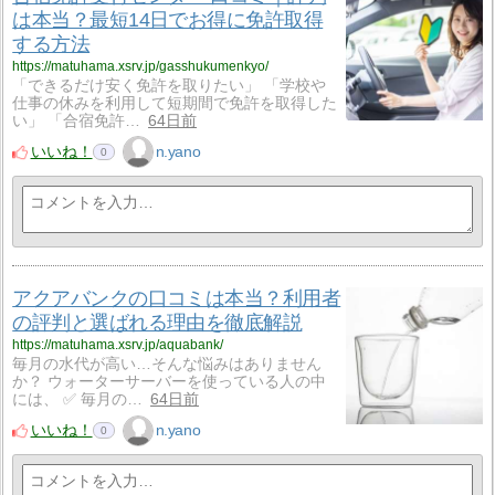
は本当？最短14日でお得に免許取得
する方法
https://matuhama.xsrv.jp/gasshukumenkyo/
「できるだけ安く免許を取りたい」 「学校や
仕事の休みを利用して短期間で免許を取得した
い」 「合宿免許…
64日前
いいね！
n.yano
0
アクアバンクの口コミは本当？利用者
の評判と選ばれる理由を徹底解説
https://matuhama.xsrv.jp/aquabank/
毎月の水代が高い…そんな悩みはありません
か？ ウォーターサーバーを使っている人の中
には、 ✅ 毎月の…
64日前
いいね！
n.yano
0