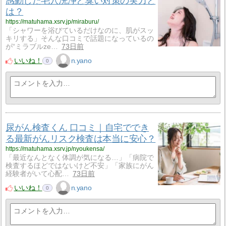
感動した毛穴洗浄と臭い対策の実力と
は？
https://matuhama.xsrv.jp/miraburu/
「シャワーを浴びているだけなのに、肌がスッ
キリする」そんな口コミで話題になっているの
が“ミラブルze…
73日前
いいね！
n.yano
0
尿がん検査くん 口コミ｜自宅ででき
る最新がんリスク検査は本当に安心？
https://matuhama.xsrv.jp/nyoukensa/
「最近なんとなく体調が気になる…」「病院で
検査するほどではないけど不安」「家族にがん
経験者がいて心配…
73日前
いいね！
n.yano
0