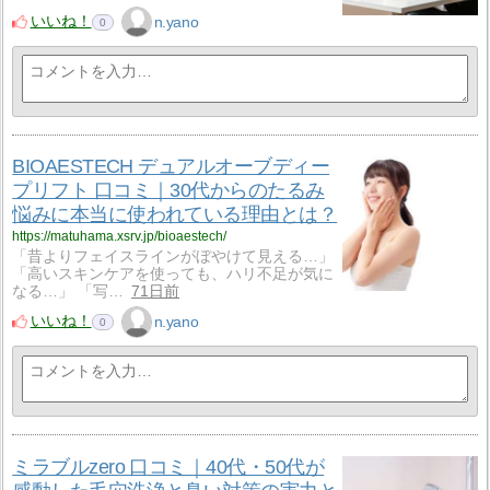
いいね！
n.yano
0
BIOAESTECH デュアルオーブディー
プリフト 口コミ｜30代からのたるみ
悩みに本当に使われている理由とは？
https://matuhama.xsrv.jp/bioaestech/
「昔よりフェイスラインがぼやけて見える…」
「高いスキンケアを使っても、ハリ不足が気に
なる…」 「写…
71日前
いいね！
n.yano
0
ミラブルzero 口コミ｜40代・50代が