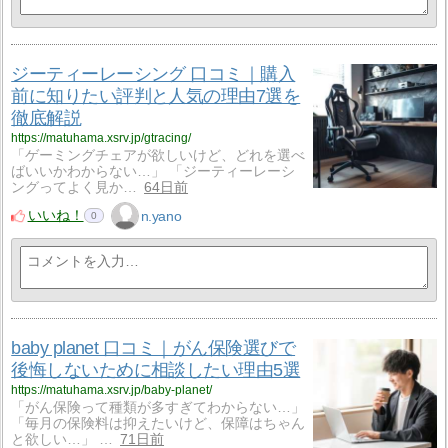
ジーティーレーシング 口コミ｜購入
前に知りたい評判と人気の理由7選を
徹底解説
https://matuhama.xsrv.jp/gtracing/
「ゲーミングチェアが欲しいけど、どれを選べ
ばいいかわからない…」 「ジーティーレーシ
ングってよく見か…
64日前
いいね！
n.yano
0
baby planet 口コミ｜がん保険選びで
後悔しないために相談したい理由5選
https://matuhama.xsrv.jp/baby-planet/
「がん保険って種類が多すぎてわからない…」
「毎月の保険料は抑えたいけど、保障はちゃん
と欲しい…」 …
71日前