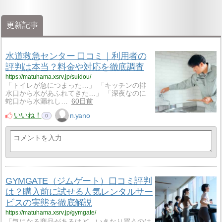
更新記事
水道救急センター 口コミ｜利用者の
評判は本当？料金や対応を徹底調査
https://matuhama.xsrv.jp/suidou/
「トイレが急につまった…」 「キッチンの排
水口から水があふれてきた…」 「深夜なのに
蛇口から水漏れし…
60日前
いいね！
n.yano
0
GYMGATE（ジムゲート）口コミ評判
は？購入前に試せる人気レンタルサー
ビスの実態を徹底解説
https://matuhama.xsrv.jp/gymgate/
「気になる商品があるけど、いきなり買うのは