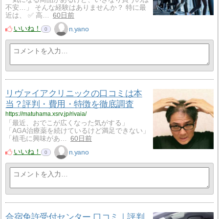
不安…」 そんな経験はありませんか？ 特に最
近は、 ✅ 高…
60日前
いいね！
n.yano
0
リヴァイアクリニックの口コミは本
当？評判・費用・特徴を徹底調査
https://matuhama.xsrv.jp/rivaia/
「最近、おでこが広くなった気がする」
「AGA治療薬を続けているけど満足できない」
「植毛に興味があ…
60日前
いいね！
n.yano
0
合宿免許受付センター 口コミ｜評判