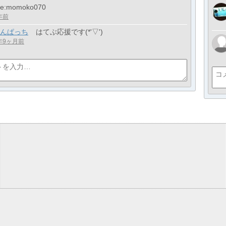
ine:momoko070
年前
んぱっち
はてぶ応援です(*'▽')
年9ヶ月前