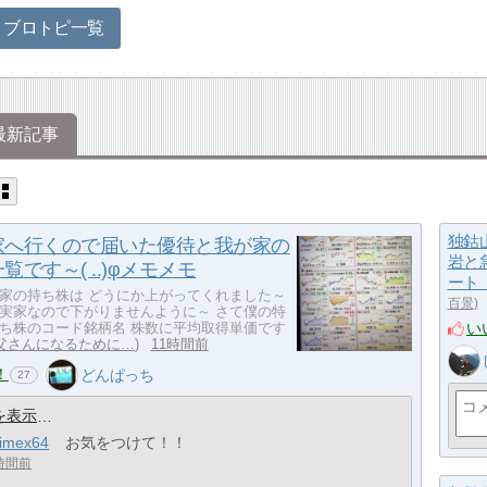
・ブロトピ一覧
最新記事
独鈷
家へ行くので届いた優待と我が家の
岩と
覧です～( ..)φメモメモ
ート
家の持ち株は どうにか上がってくれました～
百景
実家なので下がりませんように～ さて僕の特
い
ち株のコード銘柄名 株数に平均取得単価です
父さんになるために…
11時間前
！
どんぱっち
27
を表示
rimex64
お気をつけて！！
時間前