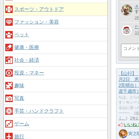
き
スポーツ・アウトドア
す
2
ファッション・美容
た
3
ペット
健康・医療
社会・経済
投資・マネー
【山行】 
月2日 
趣味
2見晴台
道千歳市
ちは、とら
写真
す！今シー
る山に迷っ
手芸・ハンドクラフト
━━━…
く。
2年
ゲーム
いいね
寅之
旅行