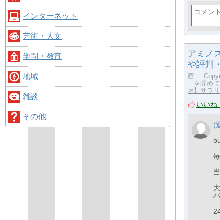
インターネット
芸術・人文
アミノ
学問・教育
や評判
地域
画 ... C
ーを貯めていく
ネ】サラリ
雑談
いいね
その他
(
b
毎
当
大
バ
2