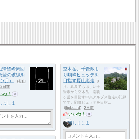
山帰望峰周回
空木岳、千畳敷よ
急登の破線ル
り駒峰ヒュッテを
（7月）
目指す夏山縦走
登山
8
2日前
月、真夏でも涼しい千
畳敷から空木岳、南駒
いね！
0
ヶ岳を目指す中央アルプス縦走の記録
しましま
です。駒峰ヒュッテを目指…
flipboard
2日前
いいね！
0
しましま