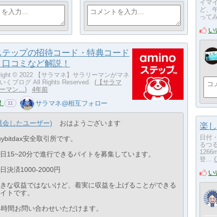
イマ
ど、
って
い
ステップの招待コード・特典コード
・口コミなど解説！
opyright © 2022 【サラマネ】サラリーマンがマネ
ブログ All Rights Reserved.
【サラマ
ーマン…
4年前
！
サラマネ@相互フォロー
11
退会したユーザー)
おはようございます
楽し
日付
uybitdax安全取引所です。
るつ
12
日15~20分で進行できるバイトを募集しています。
登…
日決済1000-2000円
い
きな収益ではないけど、着実に収益を上げることができる
イトです。
4時間お問い合わせいただけます。