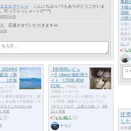
亀鶴
ままなマーシャ
こんにちは♪いつもありがとうございま
大級
。行ってらっしゃ～い(*^^*)
堪能
時間50分前
川県 | 
を感じ
ろ
応援させていただきます📣
を見て
3分前
亀鶴き
花菖蒲
な…
い
2024年6
【使用感レビュ
恵庭岳（第
ー】Ulanzi 撮影用ラ
） ［北海
イト「LT028 40W
］
COB」
こんに
今回は、カメ
のすけで
ラ用品メーカーの
ズン最初の恵庭岳です。登
ulanzi（ウランジ）が販売している
たときは我々の恵庭岳！ｲｪ
「LT028」撮影ライトについての…
今日もどこかの山へゆ
ヤマノブログ 山登りの始…
2年
2ヶ月前
11ヶ月前
圧雪
！
いいね！
2
1
した
助
ヤマノ
今年