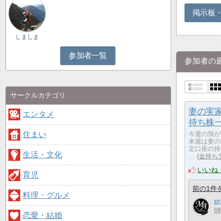
掲示板
しましま
参加者一覧
参加者の
サークルカテゴリ
妻の実
エンタメ
持ち株一
住まい
今週の我が
来週は妻の
定口座の持
生活・文化
…
金持ち
いいね
育児
前の1件
料理・グルメ
p
6
恋愛・結婚