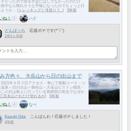
イチだったので登る予定にはしてなかったのだけ
午前中なら晴れそうな予報になったのでちょっと行
みようか…
トレッキングと滝巡り f…
3年前
いね！
ハド
1
どんぱっち
応援ポチです(*'▽')
1年1ヶ月前
み方色々、大岳山から日の出山まで
・2021年４月３日アクセス・車にて移動コース・つ
る温泉～日の出山～御岳山～大岳山ピストン標高・
66mこの日は教えに行っている将棋部の有志でなぜか
三百名山どれだけ登れるか
5年前
いね！
なべ
4
Kazuki Gita
こんばんわ！応援ポチしました！
4年前