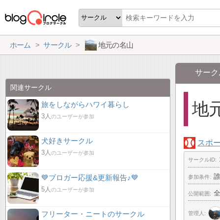
ホーム
サークル
地元の名山
サーク
関連サークル
地
旅をしながらハワイ暮らし
3人
のユーザーが参加
犬好きサークル
スポ
3人
のユーザーが参加
サークルID
💙ブロガー応援&更新報告♪💙
参加条件
5人
のユーザーが参加
公開範囲
フリーター・ニートのサークル
管理人