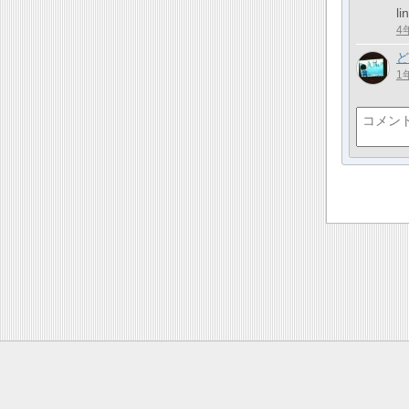
l
4
ど
1