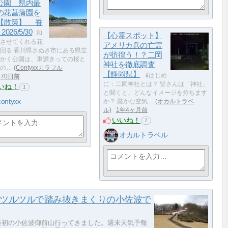
公園 県内最
の花菖蒲園を
【散策】 香
2026/5/30
和
【心霊スポット】
させてくれる花
アメリカ兵の亡霊
回る 香川県さぬき市にある県立
が彷徨う！？二岡
かく公園は、東讃きっての桜と
神社を徹底調査
の…
Contyxxカラフル
【静岡県】
🕯️はじめ
70日前
に：二岡神社とは？ 皆さんは「神社」
いね！
1
と聞くと、どんなイメージを持ちます
contyxx
か？ 厳かな空気…
オカルトラベ
ル
1年4ヶ月前
いいね！
7
オカルトラベル
ツルツルで踏み抜きまくりの小佐波で
最初の小佐波御前山行ってきました。週末天気予報