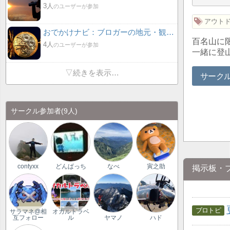
3人
のユーザーが参加
アウト
おでかけナビ：ブロガーの地元・観光・グルメ情報 グリット / きっとおでかけしたくなる集い♪♪
百名山に
4人
のユーザーが参加
一緒に登
▽続きを表示…
サーク
サークル参加者
(9人)
contyxx
どんぱっち
なべ
寅之助
掲示板・
サラマネ@相
オカルトラベ
互フォロー
ル
ヤマノ
ハド