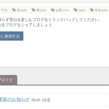
ドア
登山
里山
山登り
山
百名山
5
4
1
1
1
1
限らず登山を楽しむブログをトラックバックしてください。
山をブログをシェアしましょう
ルに参加する
ブロトピ
更新のお知らせ
6年前
20