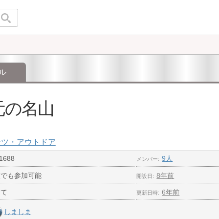
ル
元の名山
ーツ・アウトドア
1688
9人
メンバー
誰でも参加可能
8年前
開設日
全て
6年前
更新日時
しましま