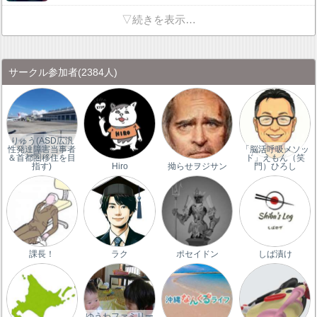
▽続きを表示…
サークル参加者
(2384人)
りゅう(ASD広汎
性発達障害当事者
「脳活呼吸メソッ
＆首都圏移住を目
ド」えもん（笑
指す)
Hiro
拗らせヲジサン
門）ひろし
課長！
ラク
ポセイドン
しば漬け
ゆうわファミリー