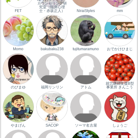
カウンセリング研
究室（臨床心理
FET
士・赤坂正人）
NiraiStyles
mm
Momo
bakubaku238
tujitumaramuno
おでかけひまじ
就労継続支援B型
のぴまゆ
福岡リンリン
アトム
事業所 きんこう
やまげん
SACOP
ソーマ名古屋
しょうご