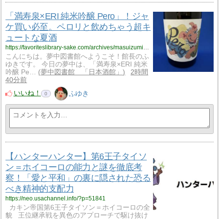
「満寿泉×ERI 純米吟醸 Pero」！ジャ
ケ買い必至。ペロリと飲めちゃう超キ
ュートな夏酒
https://favoriteslibrary-sake.com/archives/masuizumi-eri-pero.html
こんにちは。夢中図書館へようこそ！館長のふ
ゆきです。 今日の夢中は、「満寿泉×ERI 純米
吟醸 Pe…
夢中図書館 「日本酒館」
2時間
40分前
いいね！
ふゆき
0
【ハンターハンター】第6王子タイソ
ン＝ホイコーロの能力と謎を徹底考
察！「愛と平和」の裏に隠された恐る
べき精神的支配力
https://neo.usachannel.info/?p=51841
カキン帝国第6王子タイソン＝ホイコーロの全
貌 王位継承戦を異色のアプローチで駆け抜け