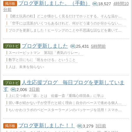
ブログ更新しました。（手動）
4時間10
18,527
分前
【郷土玩具の杜】どこか懐かしく見るだけでホッとする。そんな温かい時間を過ごしませんか？旅先で出
「空手には流派がいくつもあるけれど、何がどう違うのか分からない」——これは、空手を学び始めた人や、子
ブログを更新しました！ヒーリングのことや不思議な話などを書いておりますので、興味がおありでしたらご
ブログ更新しました
5時間前
25,431
スーパーピットマン 第3話「勇気のリレー」
数字と日にちに「呪をかける」ということ
人は、未来を知らない
人生応援ブログ 毎日ブログを更新していま
す
3日前
2,006
上に立つ者の「器」とは 佐藤一斎『重職心得箇条』に学ぶ
習い事が続かない子が空手だと続く理由｜自分のペースで進める個人競技
ちいかわコラボのベビースターラーメンのパッケージを活用！スマホケース！
ブログ更新しました！！
3日前
3,279