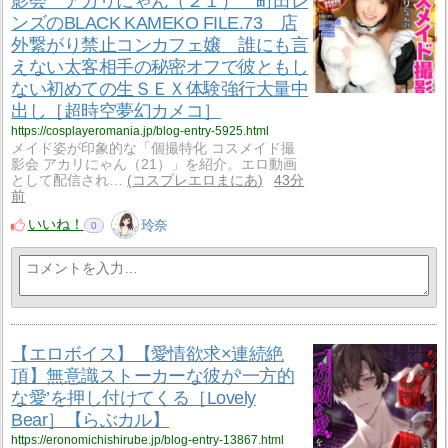
影会 アカリにゃん（２１） 町田レ
ンズのBLACK KAMEKO FILE.73 店
外繋がり禁止コンカフェ嬢 誰にも言
えない太客相手の秘密オフで彼ともし
ない初めての生ＳＥＸ体験強行大量中
出し［超時空夢幻カメコ］
https://cosplayeromania.jp/blog-entry-5925.html
メイド姿が印象的な「個撮特化 コスメイド撮
影会 アカリにゃん（21）」を紹介。エロ動画
として配信され…
コスプレエロまにあ
43分
前
いいね！
玲奈
0
【エロボイス】【愛情欲求×連続絶
頂】無意識ストーカーな彼が‘一方的
な愛’を押し付けてくる［Lovely
Bear］【らぶカル】
https://eronomichishirube.jp/blog-entry-13867.html