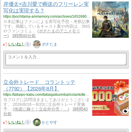
岸優太×吉川愛で葬送のフリーレン実
写化は実現する？
https://pochitama-animemory.com/archives/16526805.html
※本記事はファンによる実写化予想・考察記事
です。掲載しているキャスト案や内容は、SNS
やファンコミュ…
ポチたまのアニメモリ
ー
3時間40分前
いいね！
ポチたま
0
立会外トレード コラントッテ
（7792）【2026年8月】
https://tatiaipo-kabu.com/tatiaigaibunnbai/colantotte7792/
当ブログに訪問頂きましてありがとうございま
す。 2026/8/18～8/20に立会外トレード実施
予…
地道に稼ぐ！立会外分売・…
3時間40
分前
いいね！
かとやす
0