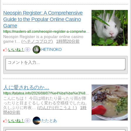
Neospin Register: A Comprehensive
Guide to the Popular Online Casino
Game
https://masters-all.com/neospin-register-a-comprehensive-guide-to-the-popular-online-casino-game/?utm_source=rss&utm_medium=rss&utm_campaign=neospin-register-a-comprehensive-guide-to-the-popular-online-casino-game
Neospin Register is a popular online casino
game t…
ヘチノコブログ
1時間20分前
いいね！
HETINOKO
0
人に愛されるのか…
https://tatatoa.info/2026/08/07/%e4%ba%ba%e3%81%ab%e6%84%9b%e3%81%95%e3%82%8c%e3%82%8b%e3%81%ae%e3%81%8b/
こんにちは！ 今日は晴れたり曇ったり雨が降
ったりと目まぐるしく変わる空模様でしたね。
久しぶりに昨夜…
のんびり行こうよ！
1時
間40分前
いいね！
たたとあ
0