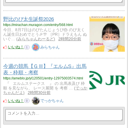
野比のび太生誕祭2026
https://mirachan.muragon.com/entry/568.html
今日、8月7日はのびたんじょうび🎂 のび太く
ん誕生日おめでとう🎉🎊 ［PR］ドラえもん ぬ
いぐ…
みらちゃんわーるど
2時間20分前
いいね！
みらちゃん
1
今週の競馬【ＧⅢ】『エルムS』出馬
表・枠順・考察
https://ameblo.jp/yl120501/entry-12975003574.html
『 エルムステークス 』 の 出馬表及び 枠
順 を見ながら、 レース展開 を 考察 …
でっか
ちゃんだよ
2時間30分前
いいね！
でっかちゃん
0