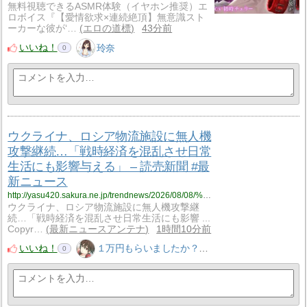
無料視聴できるASMR体験（イヤホン推奨）エ
ロボイス『【愛情欲求×連続絶頂】無意識スト
ーカーな彼が‘…
エロの道標
43分前
いいね！
玲奈
0
ウクライナ、ロシア物流施設に無人機
攻撃継続…「戦時経済を混乱させ日常
生活にも影響与える」 – 読売新聞 #最
新ニュース
http://yasu420.sakura.ne.jp/trendnews/2026/08/08/%e3%82%a6%e3%82%af%e3%83%a9%e3%82%a4%e3%83%8a%e3%80%81%e3%83%ad%e3%82%b7%e3%82%a2%e7%89%a9%e6%b5%81%e6%96%bd%e8%a8%ad%e3%81%ab%e7%84%a1%e4%ba%ba%e6%a9%9f%e6%94%bb%e6%92%83%e7%b6%99%e7%b6%9a/
ウクライナ、ロシア物流施設に無人機攻撃継
続…「戦時経済を混乱させ日常生活にも影響 ...
Copyr…
最新ニュースアンテナ
1時間10分前
いいね！
１万円もらいましたか？＠仮想通貨勉強中のyasu555
0