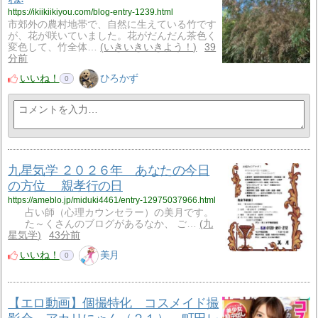
https://ikiikiikiyou.com/blog-entry-1239.html
市郊外の農村地帯で、自然に生えている竹です
が、花が咲いていました。花がだんだん茶色く
変色して、竹全体…
いきいきいきよう！
39
分前
いいね！
ひろかず
0
九星気学 ２０２６年 あなたの今日
の方位 親孝行の日
https://ameblo.jp/miduki4461/entry-12975037966.html
占い師（心理カウンセラー）の美月です。
た～くさんのブログがあるなか、 ご…
九
星気学
43分前
いいね！
美月
0
【エロ動画】個撮特化 コスメイド撮