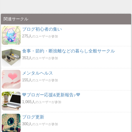
関連サークル
ブログ初心者の集い
275人
のユーザーが参加
食事・節約・断捨離などの暮らし全般サークル
353人
のユーザーが参加
メンタルヘルス
155人
のユーザーが参加
💙ブロガー応援&更新報告♪💙
1,065人
のユーザーが参加
ブログ更新
300人
のユーザーが参加