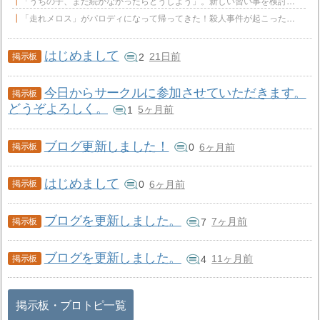
「うちの子、また続かなかったらどうしよう」。新しい習い事を検討するとき、多くの保護者の方から、よくこ
「走れメロス」がパロディになって帰ってきた！殺人事件が起こったらしいが……。五条紀夫 著 「殺人
はじめまして
21日前
2
今日からサークルに参加させていただきます。
どうぞよろしく。
5ヶ月前
1
ブログ更新しました！
6ヶ月前
0
はじめまして
6ヶ月前
0
ブログを更新しました。
7ヶ月前
7
ブログを更新しました。
11ヶ月前
4
掲示板・ブロトピ一覧