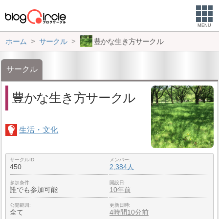
MENU
ホーム
サークル
豊かな生き方サークル
サークル
豊かな生き方サークル
生活・文化
サークルID
メンバー
450
2,384人
参加条件
開設日
誰でも参加可能
10年前
公開範囲
更新日時
全て
4時間10分前