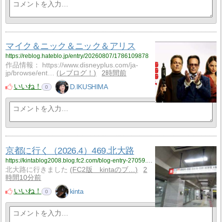
マイク＆ニック＆ニック＆アリス
https://reblog.hateblo.jp/entry/20260807/1786109878
作品情報： https://www.disneyplus.com/ja-
jp/browse/ent…
レブログ！
2時間前
いいね！
D.IKUSHIMA
0
京都に行く（2026.4）469.北大路
https://kintablog2008.blog.fc2.com/blog-entry-27059.html
北大路に行きました
FC2版 kintaのブ…
2
時間10分前
いいね！
kinta
0