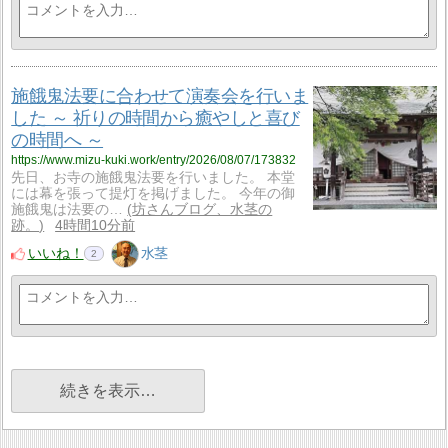
施餓鬼法要に合わせて演奏会を行いま
した ～ 祈りの時間から癒やしと喜び
の時間へ ～
https://www.mizu-kuki.work/entry/2026/08/07/173832
先日、お寺の施餓鬼法要を行いました。 本堂
には幕を張って提灯を掲げました。 今年の御
施餓鬼は法要の…
坊さんブログ、水茎の
跡。
4時間10分前
いいね！
水茎
2
続きを表示…