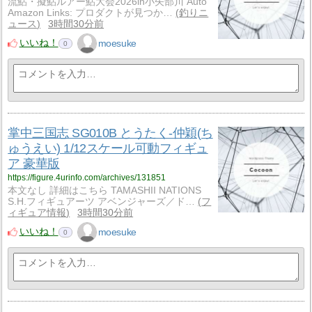
流鮎・擬鮎ルアー鮎大会2026in小矢部川 Auto
Amazon Links: プロダクトが見つか…
釣りニ
ュース
3時間30分前
いいね！
moesuke
0
掌中三国志 SG010B とうたく-仲穎(ち
ゅうえい) 1/12スケール可動フィギュ
ア 豪華版
https://figure.4urinfo.com/archives/131851
本文なし 詳細はこちら TAMASHII NATIONS
S.H.フィギュアーツ アベンジャーズ／ド…
フ
ィギュア情報
3時間30分前
いいね！
moesuke
0