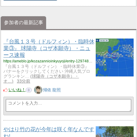
参加者の最新記事
『台風１３号（ドルフィン）・臨時休
業③』 球陽寺（コザ本願寺）・ニュ
ース速報
https://ameblo.jp/kozazannioinkyuyoji/entry-12974898759.html
『台風１３号（ドルフィン）・臨時休業③』
バナーをクリックしてください 沖縄人気ブロ
グランキン…
球陽寺（コザ本願寺）・
オ…
33分前
いいね！
帰依 龍照
0
やはり竹の花が今年は咲く年なんです
ね!