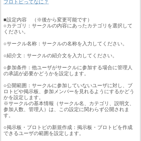
ブロトピってなに？
■設定内容 （※後から変更可能です）
○カテゴリ：サークルの内容にあったカテゴリを選択して
ください。
○サークル名称：サークルの名称を入力してください。
○紹介文：サークルの紹介文を入力してください。
○参加条件：他ユーザがサークルに参加する場合に管理人
の承認が必要かどうかを設定します。
○公開範囲：サークルに参加していないユーザに対し、ブ
ロトピや掲示板、参加メンバーを見れるようにするかどう
かを設定します。
※サークルの基本情報（サークル名、カテゴリ、説明文、
参加人数、管理人）は、この設定に関わらず公開されま
す。
○掲示板・ブロトピの新規作成：掲示板・ブロトピを作成
できるユーザの範囲を設定します。