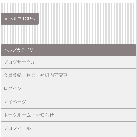
ヘルプTOPへ
ヘルプカテゴリ
ブログサークル
会員登録・退会・登録内容変更
ログイン
マイページ
トークルーム・お知らせ
プロフィール