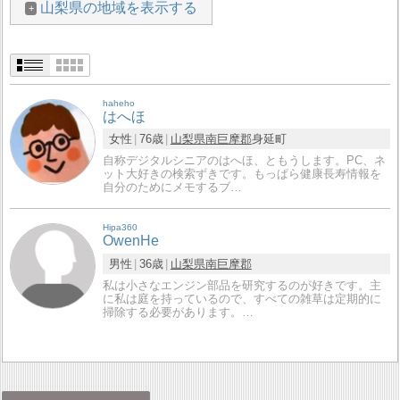
山梨県の地域を表示する
haheho
はへほ
女性
76歳
山梨県
南巨摩郡
身延町
自称デジタルシニアのはへほ、ともうします。PC、ネ
ット大好きの検索ずきです。もっぱら健康長寿情報を
自分のためにメモするブ…
Hipa360
OwenHe
男性
36歳
山梨県
南巨摩郡
私は小さなエンジン部品を研究するのが好きです。主
に私は庭を持っているので、すべての雑草は定期的に
掃除する必要があります。…