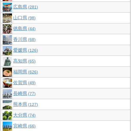
広島県
281
山口県
98
徳島県
44
香川県
68
愛媛県
126
高知県
65
福岡県
626
佐賀県
49
長崎県
77
熊本県
127
大分県
74
宮崎県
66