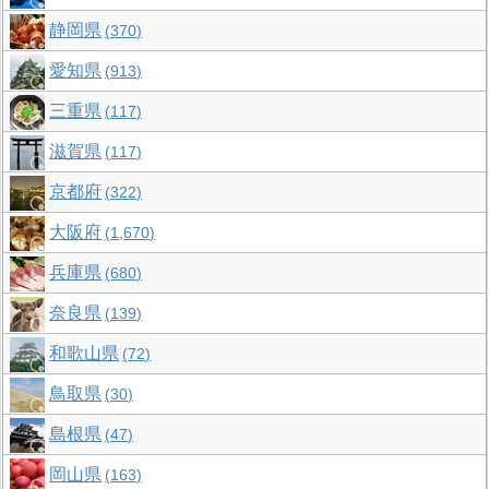
静岡県
370
愛知県
913
三重県
117
滋賀県
117
京都府
322
大阪府
1,670
兵庫県
680
奈良県
139
和歌山県
72
鳥取県
30
島根県
47
岡山県
163