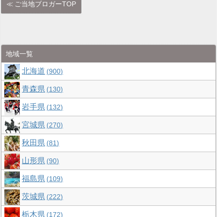
ご当地ブロガーTOP
地域一覧
北海道
900
青森県
130
岩手県
132
宮城県
270
秋田県
81
山形県
90
福島県
109
茨城県
222
栃木県
172