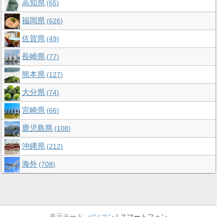
高知県
65
福岡県
626
佐賀県
49
長崎県
77
熊本県
127
大分県
74
宮崎県
66
鹿児島県
108
沖縄県
212
海外
708
パソコン
スマートフォン