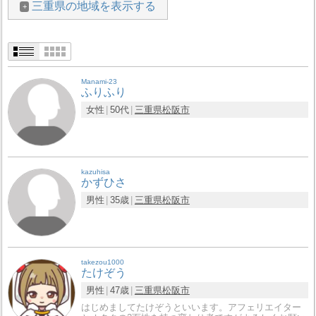
三重県の地域を表示する
Manami-23
ふりふり
女性
50代
三重県
松阪市
kazuhisa
かずひさ
男性
35歳
三重県
松阪市
takezou1000
たけぞう
男性
47歳
三重県
松阪市
はじめましてたけぞうといいます。アフェリエイター