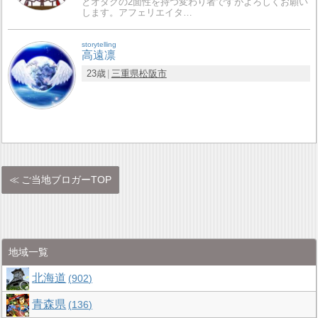
とオタクの2面性を持つ変わり者ですがよろしくお願い
します。アフェリエイタ…
storytelling
高遠凛
23歳
三重県
松阪市
ご当地ブロガーTOP
地域一覧
北海道
902
青森県
136