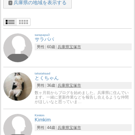
兵庫県の地域を表示する
sarapapa3
サラパパ
男性
60歳
兵庫県
宝塚市
takatakaad
とくちゃん
男性
36歳
兵庫県
宝塚市
数ヶ月前からブログを始めました。兵庫県に住んでい
ます。一緒に更新作業などを報告し合えるような仲間
がほしいなと思っていま…
Kimkim
Kimkim
男性
44歳
兵庫県
宝塚市