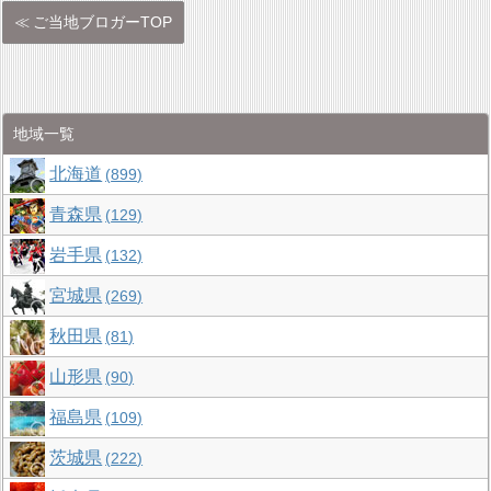
ご当地ブロガーTOP
地域一覧
北海道
899
青森県
129
岩手県
132
宮城県
269
秋田県
81
山形県
90
福島県
109
茨城県
222