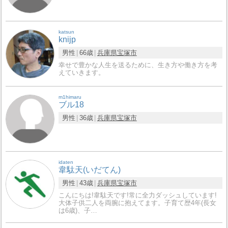
katsun
knijp
男性
66歳
兵庫県
宝塚市
幸せで豊かな人生を送るために、生き方や働き方を考
えていきます。
m1himaru
ブル18
男性
36歳
兵庫県
宝塚市
idaten
韋駄天(いだてん)
男性
43歳
兵庫県
宝塚市
こんにちは!韋駄天です!常に全力ダッシュしています!
大体子供二人を両腕に抱えてます。子育て歴4年(長女
は6歳)、子…