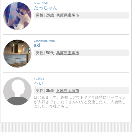
takuto358
たっちゅん
男性
29歳
兵庫県
宝塚市
yoshimura-reno
aki
男性
50代
兵庫県
宝塚市
he1vo1
へい
男性
35歳
兵庫県
宝塚市
はじめまして、趣味はアウトドア全般特にサーフィン
が大好きです。たくさんの方と交流したく、入会致し
ました。今後とも…