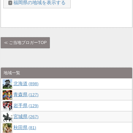
福岡県の地域を表示する
ご当地ブロガーTOP
地域一覧
北海道
898
青森県
127
岩手県
129
宮城県
267
秋田県
81