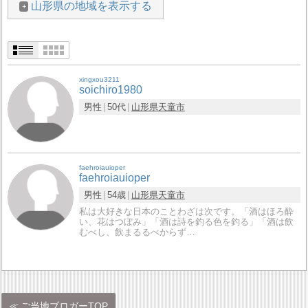
山形県の地域を表示する
xingxou3211
soichiro1980
男性
50代
山形県
天童市
faehroiauioper
faehroiauioper
男性
54歳
山形県
天童市
私は大好きな日本のことわざは次です。「酒はほろ酔
い、花はつぼみ」「酒は詩を釣る色を釣る」「酒は飲
むべし、飲まるるべからず…
ご当地ブロガーTOP