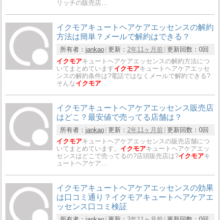
リッチの販売店…
イクモアキュートヘアケアエッセンスの解約
方法は簡単？メールで解約はできる？
所有者：
jankao
更新：
2年11ヶ月前
更新回数：
0回
イクモア
キュートヘアケアエッセンスの解約方法につ
いてまとめています
イクモア
キュートヘアケアエッセ
ンスの解約条件は?電話ではなくメールで解約できる?
そんな
イクモア
…
イクモアキュートヘアケアエッセンス販売店
はどこ？最安値で売ってる店舗は？
所有者：
jankao
更新：
2年11ヶ月前
更新回数：
0回
イクモア
キュートヘアケアエッセンスの販売店舗につ
いてまとめています。
イクモア
キュートヘアケアエッ
センスはどこで売ってるの?店頭販売店は?
イクモア
キ
ュートヘアケア…
イクモアキュートヘアケアエッセンスの効果
は口コミ通り？イクモアキュートヘアケアエ
ッセンス口コミ検証
所有者：
jankao
更新：
2年11ヶ月前
更新回数：
0回