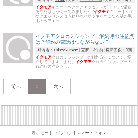
イクモア
キュートヘアケアエッセンスが口コミで話題!
あなたはもう使ってみましたか?
イクモア
キュートヘア
ケアエッセンスはうねりやパサツキがきになる髪の毛
用のヘアエッ…
イクモアクロカミシャンプー解約時の注意点
は？解約の電話はつながらない？
所有者：
shinzokumdm
更新：
4年前
更新回数：
0回
イクモア
クロカミシャンプーの解約方法についてご紹
介しています。また、
イクモア
クロカミシャンプーの
解約時の注意点も。
前へ
1
次へ
パソコン
スマートフォン