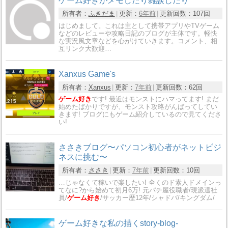
ゲーム好きがメモしたり雑談したり
所有者：
ふきだま
更新：
6年前
更新回数：
107回
はじめまして。これは主として携帯アプリやTVゲーム
などのレビューや攻略日記のブログが主体です。軽快
な実況風文章などを心がけていきます。コメント、相
互リンク大歓迎…
Xanxus Game's
所有者：
Xanxus
更新：
7年前
更新回数：
62回
ゲーム好き
です! 最近はモンストにハマってます! まだ
始めたばかりですが、モンスト攻略がんばってしてい
きます! ブログにもゲーム紹介しているので見てくださ
い!
ささきブログ〜パソコン初心者がネットビジ
ネスに挑む〜
所有者：
ささき
更新：
7年前
更新回数：
10回
…じゃなくて稼いで楽したい! 全くのド素人ドメインっ
てなに?から始めて初月6万! 元パチ屋役職者/現派遣社
員/
ゲーム好き
/サッカー歴12年/シャドバ/キングダム/
ゲーム好きな私の描くstory-blog-