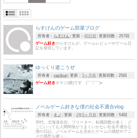
らすけんのゲーム部屋ブログ
所有者：
らすけん
更新：
40日前
更新回数：
257回
ゲーム好き
のらすけんが、ゲームレビューやゲーム日
記を発信しています。
ゆっくり逝こうぜ
所有者：
yazikun
更新：
3ヶ月前
更新回数：
25回
ゲーム好き
オヤジ(爺)です (￣▽￣)v
ノベルゲーム好きな僕の社会不適合vlog
所有者：
キノ
更新：
2年5ヶ月前
更新回数：
54回
30代、北海道在住、フリーター。転職回数が多く、ど
こにいっても人間関係がうまくいかない社会不適合な
僕の日記。ノベルゲームを含めたゲームの感想やアニ
メの感想も綴っ…