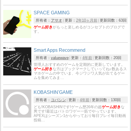
SPACE GAMING
所有者：
アサオ
更新：
2年10ヶ月前
更新回数：
63回
ゲーム好き
がもっと楽しめるがコンセプトのブログで
す。
Smart Apps Recommend
所有者：
valuewave
更新：
4年前
更新回数：
20回
管理人おすすめのゲームを定期的に更新しています。
ゲーム好き
な方はブックマークしていってね♪数あるス
マホゲームの中でいま、今ジワジワ人気が出てるゲー
ムを集めてみま…
KOBASHIN'GAME
所有者：
コバシン
更新：
4年前
更新回数：
130回
ども!KOBASHINです!ゲーム歴26年の超
ゲーム好き
な
男です!最近はバトロワゲー一筋でやっています。
APEXはシーズン1からやっており毎日プレイ毎日動画
投稿…