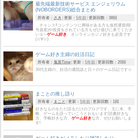
最先端最新技術サービス エンジェリウム
(NOBORDERS)総合まとめ
所有者：
さき
更新：
5年前
更新回数：
38回
…チャンス‼️コンテンツに興味がある方も仮想通貨(暗
号資産)や投資をされている方もぜひ遊びに来てくださ
い☺️✨
ゲーム好き
、オンラインカジノ好きも必見です
(☆∀☆)
ゲーム好き主婦の妊活日記
所有者：
鬼茶Time
更新：
5年前
更新回数：
20回
30代主婦の、妊活の通院談と日々のゲーム日記です☆
まことの推し語り
所有者：
まこと
更新：
5年前
更新回数：
1回
好きなものをただ語るだけのブログです。主に本、手
帳、ゲームを語っていこうとおもいます!読書好きな
方、手帳好きな方、
ゲーム好き
な方、ぜひお願いしま
す!