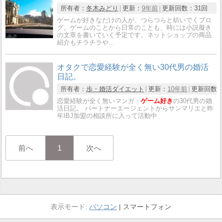
所有者：
冬木みどり
更新：
9年前
更新回数：
31回
ゲームが好きなだけの人が、つらつらと紡いでくブロ
グ。ゲームのことから日常のことも、時には小説擬き
の文章を書いていく予定です。ネットショップの商品
紹介もチラチラや…
オタクで恋愛経験が全く無い30代男の婚活
日記。
所有者：
歩・婚活ダイエット
更新：
10年前
更新回数
恋愛経験が全く無いマンガ・
ゲーム好き
の30代男の婚
活日記。 パートナーエージェントからサンマリエと昨
年IBJ加盟の相談所に入って活動中
前へ
1
次へ
パソコン
スマートフォン