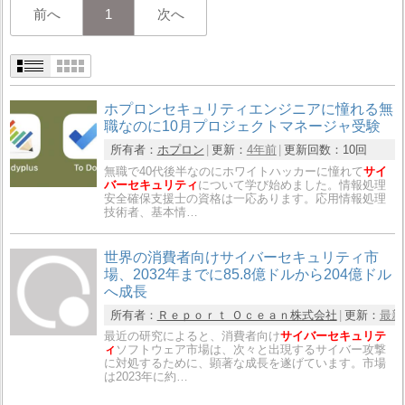
前へ
1
次へ
ホプロンセキュリティエンジニアに憧れる無
職なのに10月プロジェクトマネージャ受験
所有者：
ホプロン
更新：
4年前
更新回数：
10回
無職で40代後半なのにホワイトハッカーに憧れて
サイ
バーセキュリティ
について学び始めました。情報処理
安全確保支援士の資格は一応あります。応用情報処理
技術者、基本情…
世界の消費者向けサイバーセキュリティ市
場、2032年までに85.8億ドルから204億ドル
へ成長
所有者：
Ｒｅｐｏｒｔ Ｏｃｅａｎ株式会社
更新：
最新
最近の研究によると、消費者向け
サイバーセキュリテ
ィ
ソフトウェア市場は、次々と出現するサイバー攻撃
に対処するために、顕著な成長を遂げています。市場
は2023年に約…