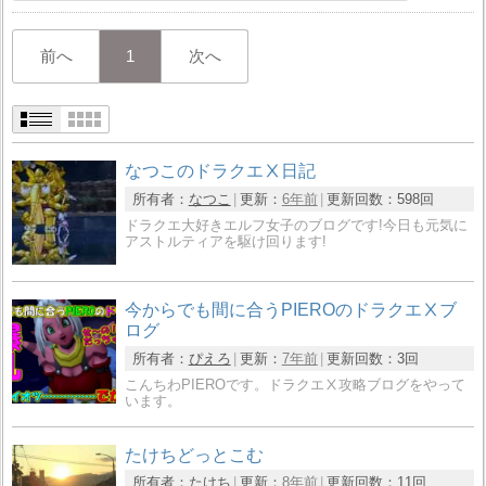
前へ
1
次へ
なつこのドラクエⅩ日記
所有者：
なつこ
更新：
6年前
更新回数：
598回
ドラクエ大好きエルフ女子のブログです!今日も元気に
アストルティアを駆け回ります!
今からでも間に合うPIEROのドラクエⅩブ
ログ
所有者：
ぴえろ
更新：
7年前
更新回数：
3回
こんちわPIEROです。ドラクエⅩ攻略ブログをやって
います。
たけちどっとこむ
所有者：
たけち
更新：
8年前
更新回数：
11回