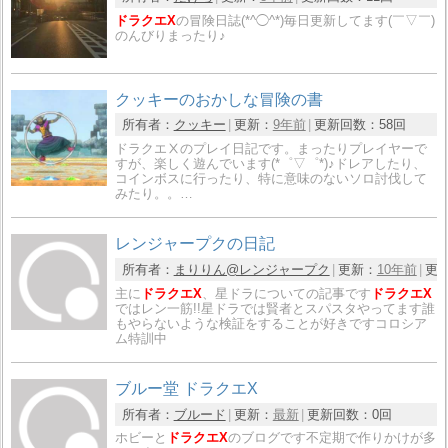
ドラクエX
の冒険日誌(*^◯^*)毎日更新してます(￣▽￣)
のんびりまったり♪
クッキーのおかしな冒険の書
所有者：
クッキー
更新：
9年前
更新回数：
58回
ドラクエⅩのプレイ日記です。まったりプレイヤーで
すが、楽しく遊んでいます(*゜▽゜*)♪ドレアしたり、
コインボスに行ったり、特に意味のないソロ討伐して
みたり。。…
レンジャープクの日記
所有者：
まりりん@レンジャープク
更新：
10年前
更
主に
ドラクエX
、星ドラについての記事です
ドラクエX
ではレン一筋!!星ドラでは賢者とスパスタやってます誰
もやらないような検証をすることが好きですコロシア
ム特訓中
ブルー堂 ドラクエX
所有者：
ブルード
更新：
最新
更新回数：
0回
ホビーと
ドラクエX
のブログです不定期で作りかけが多