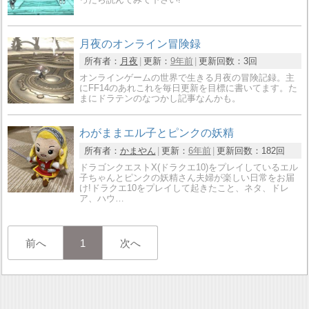
月夜のオンライン冒険録
所有者：
月夜
更新：
9年前
更新回数：
3回
オンラインゲームの世界で生きる月夜の冒険記録。主
にFF14のあれこれを毎日更新を目標に書いてます。た
まにドラテンのなつかし記事なんかも。
わがままエル子とピンクの妖精
所有者：
かまやん
更新：
6年前
更新回数：
182回
ドラゴンクエストX(ドラクエ10)をプレイしているエル
子ちゃんとピンクの妖精さん夫婦が楽しい日常をお届
け!ドラクエ10をプレイして起きたこと、ネタ、ドレ
ア、ハウ…
前へ
1
次へ