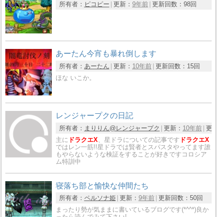
所有者：
ピコピー
更新：
9年前
更新回数：
98回
あーたん今宵も暴れ倒します
所有者：
あーたん
更新：
10年前
更新回数：
15回
ほな いこか。
レンジャープクの日記
所有者：
まりりん@レンジャープク
更新：
10年前
更
主に
ドラクエX
、星ドラについての記事です
ドラクエX
ではレン一筋!!星ドラでは賢者とスパスタやってます誰
もやらないような検証をすることが好きですコロシア
ム特訓中
寝落ち部と愉快な仲間たち
所有者：
ペルソナ姫
更新：
9年前
更新回数：
50回
まったり勢が気ままに書いているブログです(*^^*)良か
ったら読んでみて下さい!