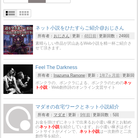
ネット小説をひたすらご紹介@おじさん
所有者：
おじさん
更新：
48日前
更新回数：
249回
素晴らしい作品が沢山あるWeb小説を精一杯ご紹介さ
せて頂きます。
Feel The Darkness
所有者：
Inazuma Ramone
更新：
1年7ヶ月前
更新回
ボンクラの、ボンクラによる、ボンクラのための
ネッ
ト小説
・Web創作詩のオンライン文芸サイト
マダオの在宅ワークとネット小説紹介
所有者：
マダオ
更新：
9年前
更新回数：
5回
お金を掛けずにネットで出来るお小遣い稼ぎとお勧め
の
ネット小説
を紹介しています。お小遣い稼ぎはポイ
ントサイトがメインで、
ネット小説
は一次創作と二次
創作等を紹介。