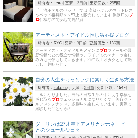
所有者：
serta
更新：
3日前
更新回数：
235回
「一流ホテルのベッド」では,高級ホテルのマットレス
やベッド寝具類をNET上で販売しています.業務用の
プ
ロ
仕様なので安心で高品質.
アーティスト・アイドル推し活応援ブログ
所有者：
RYO
更新：
3日前
更新回数：
136回
アーティスト・アイドルをメインに
プロ
フィールや最
新情報などの役立つ情報や、ライブでのマナーや楽し
み方も発信もしていきます。25年以上オタクとして過
ごし、趣味を仕…
自分の人生をもっとラクに楽しく生きる方法
所有者：
rieko uoji
更新：
3日前
更新回数：
154回
…ルになりました。自分の日常生活の中にある幸福を
感じ取る
プロ
フェッショナルになりたくて、美容やセ
ルフメンテナンス、多趣味を楽しんでいます。実際に
経験したことからの…
ダーリンは27才年下アメリカン元ネービー
とのシュールな日々
所有者：
うさ子
更新：
3日前
更新回数：
322回