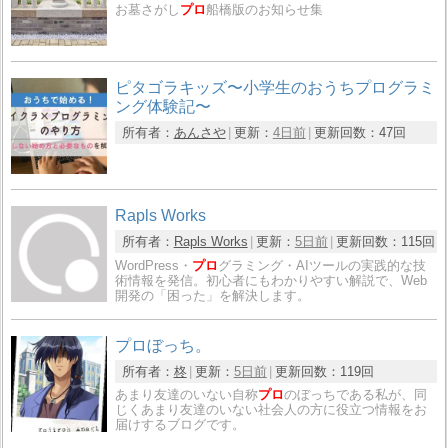
お墓さがし
プロ
船橋版のお知らせ集
ピタゴラキッズ〜小学生のおうちプログラミ
ング体験記〜
所有者：
あんさや
更新：
4日前
更新回数：
47回
Rapls Works
所有者：
Rapls Works
更新：
5日前
更新回数：
115回
WordPress・
プロ
グラミング・AIツールの実践的な技
術情報を発信。初心者にもわかりやすい解説で、Web
開発の「困った」を解決します。
プロぼっち。
所有者：
柊
更新：
5日前
更新回数：
119回
あまり友達のいない自称
プロ
のぼっちである私が、同
じくあまり友達のいない社会人の方に役立つ情報をお
届けするブログです。