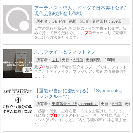
アーティスト求人、ドイツで日本美術公募/
現代芸術欧州進出作戦
所有者：
Gallerys
更新：
5日前
更新回数：
269回
日本の隠れた新美術を欧州のドイツで展示します。集
めて持って行くだけでなく、
プロ
デュースして売却率
を上げる方法をとります。
ふじファイト＆フィットネス
所有者：
ふじ
更新：
6日前
更新回数：
166回
元
プロ
格闘家の筆者が紹介するブログです。フィット
ネス、ボディメイク、ブラジリアン柔術の情報発信を
します。
【運氣が自然に磨かれる】『Synchroots』
（シンクルーツ）
所有者：
東條茜音＊『Synchroots』
更新：
6日前
更新
…感情・感覚・思考を磨く方法をお届けしています。
魂に響く
プロ
ダクトのレビュー、 そして独自理論「ア
クシム(AxSym)」など、 “内なる魂の声”に耳を澄ませ
た…