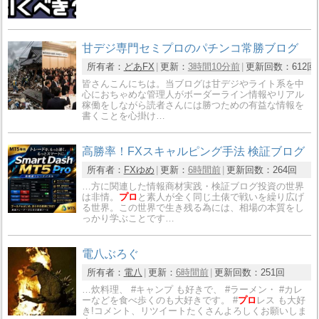
甘デジ専門セミプロのパチンコ常勝ブログ
所有者：
どあFX
更新：
3時間10分前
更新回数：
612回
皆さんこんにちは。当ブログは甘デジやライト系を中
心におちゃめな管理人がボーダーライン情報やリアル
稼働をしながら読者さんには勝つための有益な情報を
書くことを心掛け…
高勝率！FXスキャルピング手法 検証ブログ
所有者：
FXゆめ
更新：
6時間前
更新回数：
264回
…方に関連した情報商材実践・検証ブログ投資の世界
は非情。
プロ
と素人が全く同じ土俵で戦いを繰り広げ
る世界。この世界で生き残る為には、相場の本質をし
っかり学ぶことです…
電八ぶろぐ
所有者：
電八
更新：
6時間前
更新回数：
251回
…炊料理、 #キャンプ も好きで、 #ラーメン・ #カレ
ーなどを食べ歩くのも大好きです。 #
プロ
レス も大好
き!コメント、リツイートたくさんよろしくお願いしま