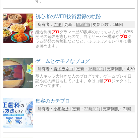
す。
初心者のWEB技術習得の軌跡
所有者：
ごま
更新：
9時間前
更新回数：
168回
組込制御
プロ
グラマー歴30数年のおっちゃんが、WEB
開発の勉強を志したので、自宅サーバー構築や
プロ
グ
ラム開発のお勉強などなど、ほぼほぼメモレベルで書
き留めます。
ゲームとケモノなブログ
所有者：
青ドラネコ
更新：
16時間前
更新回数：
4,30
獣人キャラ大好きな人のブログです。ゲームプレイ日
記や絵の練習もしています。今は白猫
プロ
ジェクトに
ハマってます。
集客のカチプロ
所有者：
小形洸太
更新：
22時間前
更新回数：
71回