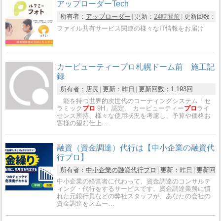
アップローダーTech
所有者：
アップローダー
更新：
24時間前
更新回数：
6
ファイル共有サービス関連の様々なIT情報をお届け
カービューティープロ札幌ドーム前 施工記
録
所有者：
店長
更新：
昨日
更新回数：
1,193回
…能を持つ世界的次世代のコーティングシステム「セ
ラミック
プロ
9H」認定、 カービューティー
プロ
ライ
センス所持、様々な使用状況を考慮し、予算や価格お
客様の望む仕上…
融資（資金調達）代行は【中小企業の融資代
行プロ】
所有者：
中小企業の融資代行プロ
更新：
昨日
更新回
中小企業の経営者に代わって、資金調達のコンサルテ
ィング・代行をするサービスです。資金調達業務に慣
れた元銀行員などの弊社スタッフが、あなたの会社の
資金調達をスムー…