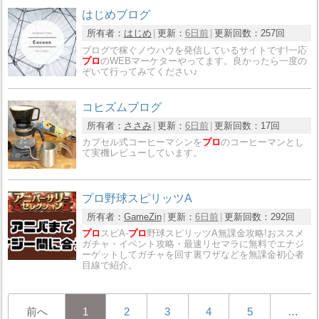
はじめブログ
所有者：
はじめ
更新：
6日前
更新回数：
257回
ブログで稼ぐノウハウを発信しているサイトです!一応
プロ
のWEBマーケターやってます。良かったら一度の
ぞいて行ってみてください♪
コヒズムブログ
所有者：
ささみ
更新：
6日前
更新回数：
17回
カプセル式コーヒーマシンを
プロ
のコーヒーマンとし
て実機レビューしています。
プロ野球スピリッツA
所有者：
GameZin
更新：
6日前
更新回数：
292回
プロ
スピA-
プロ
野球スピリッツA無課金攻略!おススメ
ガチャ・イベント攻略・最速リセマラに無料でエナジ
ーゲットしてガチャを回す裏ワザなどを無課金初心者
目線で紹介。
前へ
1
2
3
4
5
…