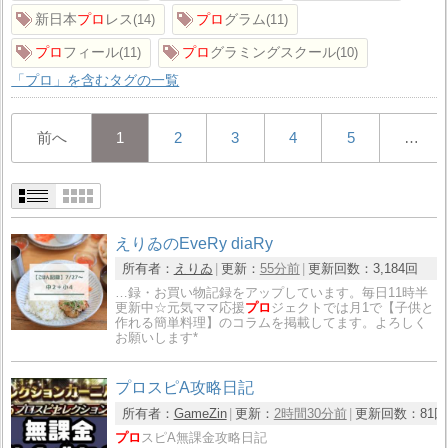
新日本
プロ
レス
プロ
グラム
14
11
プロ
フィール
プロ
グラミングスクール
11
10
「プロ」を含むタグの一覧
前へ
1
2
3
4
5
…
えりゐのEveRy diaRy
所有者：
えりゐ
更新：
55分前
更新回数：
3,184回
…録・お買い物記録をアップしています。毎日11時半
更新中☆元気ママ応援
プロ
ジェクトでは月1で【子供と
作れる簡単料理】のコラムを掲載してます。よろしく
お願いします*
プロスピA攻略日記
所有者：
GameZin
更新：
2時間30分前
更新回数：
81回
プロ
スピA無課金攻略日記