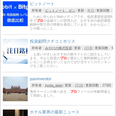
ビットノート
所有者：
ビットノート ゼン
更新：
昨日
更新回数：
7
…ために作られたWebメディアです。仮想通貨投資歴6
年で
プロ
の金融マンの管理人が、おすすめの仮想通貨
銘柄や取引所の情報を発信しています。わからないこ
とや困ったこと…
投資顧問クチコミポリス
所有者：
みやけの株式投資
更新：
2日前
更新回数：
51
…も使いやすいおすすめの株サイトのご紹介もしてい
ます。今なら投資の
プロ
が選出した無料銘柄などのプ
レゼント企画もやってるのでぜひ当サイトのランキン
グをご覧ください。
paninvestor
所有者：
iryota_gram
更新：
2日前
更新回数：
273回
海外ラーメンの食べ歩き。
プロ
フィールの年齢間違え
て登録しました。
ホテル業界の最新ニュース