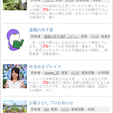
…と住むのも面倒だなと思っていたけど若くてイケメ
ンの彼に
プロ
ポーズされてラスベガスで結婚!アラカン
の私は引力に負けた胸とお尻、元ネイビーの鬼コーチ
の指導の下 胸と…
退職の寺子屋
所有者：
退職の寺子屋P（ぴー）
更新：
4日前
更新回
…め、お金で困らないための工夫について発信してい
ます。【
プロ
フィール】40代前半、妻あり、子供な
し。経営コンサルタントから労働組合まで経験し、経
営者側・労働者側の…
ゆるゆるプレイス
所有者：
Yeager_52
更新：
4日前
更新回数：
4,450回
…ニュースを毎日追うのは大変…。そんなあなたの代
わりに、
プロ
の視点で“本当に必要な情報だけ”をまとめ
て届けるブログです。気になる芸能界の裏話、話題の
人の動向、テレ…
お墓さがしプロお知らせ
所有者：
ishi
更新：
4日前
更新回数：
41回