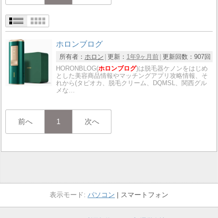
ホロンブログ
所有者：
ホロン
更新：
1年9ヶ月前
更新回数：
907回
HORONBLOG(
ホロンブログ
)は脱毛器ケノンをはじめ
とした美容商品情報やマッチングアプリ攻略情報、そ
れから(タピオカ、脱毛クリーム、DQMSL、関西グル
メな…
前へ
1
次へ
パソコン
スマートフォン