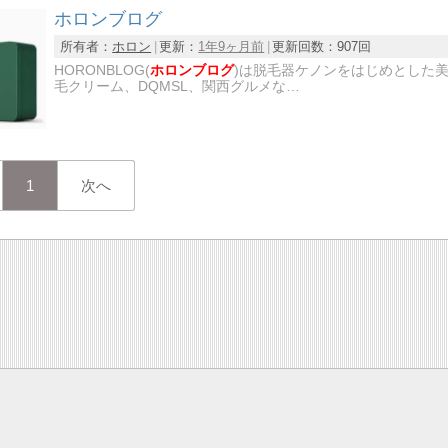
ホロンブログ
所有者：
ホロン
更新：
1年9ヶ月前
更新回数：
907回
HORONBLOG(
ホロンブログ
)は脱毛器ケノンをはじめとした
毛クリーム、DQMSL、関西グルメな…
1
次へ