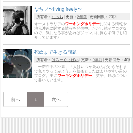
なちブ〜living freely〜
所有者：
なっち
更新：
8年前
更新回数：
20回
オーストラリアの
ワーキングホリデー
に関する情報や
地元沖縄に関する情報を発信中。ただし雑記ブログな
ので、気になる事があればジャンルに拘らず何でも紹
介しています♪
死ぬまで生きる問題
所有者：
はろーぐっばい
更新：
9年前
更新回数：
40回
…ー滞在中の28歳。『人はいつか死ぬんだからそれま
で色々やってみよう』を信条としたはまりやすい男の
ブログ。主に
ワーキングホリデー
、英語、野球につい
て書いています。
前へ
1
次へ