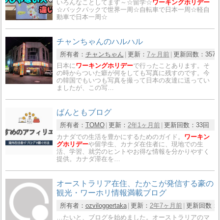
いろんなことしてます～☆留学☆
ワーキングホリデー
☆バックパックで世界一周☆自転車で日本一周☆軽自
動車で日本一周☆
チャンちゃんのハルハル
所有者：
チャンちゃん
更新：
7ヶ月前
更新回数：
357
日本に
ワーキングホリデー
で行ったことあります。そ
の時からついた癖が何をしても写真に残すのです。今
の韓国でもいつも写真を撮って日本の友達に送ってい
ましたが、この写…
ばんともブログ
所有者：
TOMO
更新：
2年1ヶ月前
更新回数：
33回
カナダでの生活を豊かにするためのガイド。
ワーキン
グホリデー
や留学生、カナダ在住者に、現地での生
活、学習、就労のヒントやお得な情報を分かりやすく
提供。カナダ滞在を…
オーストラリア在住、たかこが発信する豪の
観光・ワーホリ情報満載ブログ
所有者：
ozviloggertaka
更新：
2年7ヶ月前
更新回数：
…たいと、ブログを始めました。オーストラリアのマ