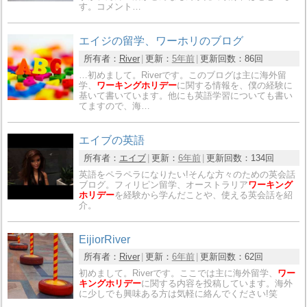
す。コメント…
エイジの留学、ワーホリのブログ
所有者：
River
更新：
5年前
更新回数：
86回
…初めまして。Riverです。このブログは主に海外留
学、
ワーキングホリデー
に関する情報を、僕の経験に
基いて書いています。他にも英語学習についても書い
てますので、海…
エイブの英語
所有者：
エイブ
更新：
6年前
更新回数：
134回
英語をペラペラになりたい!そんな方々のための英会話
ブログ。フィリピン留学、オーストラリア
ワーキング
ホリデー
を経験から学んだことや、使える英会話を紹
介。
EijiorRiver
所有者：
River
更新：
6年前
更新回数：
62回
初めまして。Riverです。ここでは主に海外留学、
ワー
キングホリデー
に関する内容を投稿しています。海外
に少しでも興味ある方は気軽に絡んでください!笑