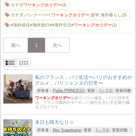
カナダ
ワーキングホリデー
4
カナダ,バンクーバー,
ワーキングホリデー
,留学,海外暮らし
3
#海外移住#海外旅行##海外生活#
ワーキングホリデー
1
前へ
1
次へ
私のフランス，パリ生活〜パリのおすすめや
グルメ，パリジェンヌの日常〜
所有者：
Petite PRINCESS
更新：
3ヶ月前
更新回数：
ワーキングホリデー
を経てパリへ移住。パリの日常生
活、フランス国内やヨーロッパ旅行を主に不定期で綴
るブログです。
本日も晴天なり☆
所有者：
Rey Supertramp
更新：
5ヶ月前
更新回数：
3