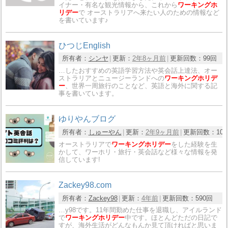
イナー・有名な観光情報から、これから
ワーキングホ
リデー
で オーストラリアへ来たい人のための情報など
を書いています♪
ひつじEnglish
所有者：
シンヤ
更新：
2年8ヶ月前
更新回数：
99回
…したおすすめの英語学習方法や英会話上達法、オー
ストラリアとニュージーランドへの
ワーキングホリデ
ー
、世界一周旅行のことなど、英語と海外に関する記
事を書いています。
ゆりやんブログ
所有者：
しゅーやん
更新：
2年9ヶ月前
更新回数：
10
オーストラリアで
ワーキングホリデー
をした経験を生
かして、ワーホリ・旅行・英会話など様々な情報を発
信しています!
Zackey98.com
所有者：
Zackey98
更新：
4年前
更新回数：
590回
…y98です。11年間勤めた仕事を退職し、アイルランド
で
ワーキングホリデー
中です。ほとんどただの日記で
すが、海外生活がどんなもんか見て頂ければと思いま