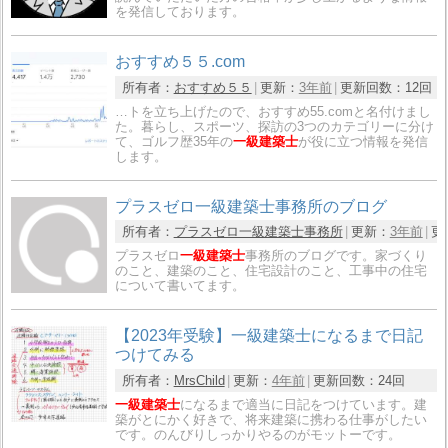
を発信しております。
おすすめ５５.com
所有者：
おすすめ５５
更新：
3年前
更新回数：
12回
…トを立ち上げたので、おすすめ55.comと名付けまし
た。暮らし、スポーツ、探訪の3つのカテゴリーに分け
て、ゴルフ歴35年の
一級建築士
が役に立つ情報を発信
します。
プラスゼロ一級建築士事務所のブログ
所有者：
プラスゼロ一級建築士事務所
更新：
3年前
更
プラスゼロ
一級建築士
事務所のブログです。家づくり
のこと、建築のこと、住宅設計のこと、工事中の住宅
について書いてます。
【2023年受験】一級建築士になるまで日記
つけてみる
所有者：
MrsChild
更新：
4年前
更新回数：
24回
一級建築士
になるまで適当に日記をつけています。建
築がとにかく好きで、将来建築に携わる仕事がしたい
です。のんびりしっかりやるのがモットーです。