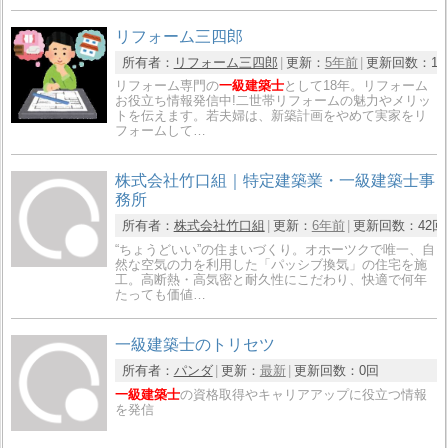
リフォーム三四郎
所有者：
リフォーム三四郎
更新：
5年前
更新回数：
1
リフォーム専門の
一級建築士
として18年。リフォーム
お役立ち情報発信中!二世帯リフォームの魅力やメリッ
トを伝えます。若夫婦は、新築計画をやめて実家をリ
フォームして…
株式会社竹口組｜特定建築業・一級建築士事
務所
所有者：
株式会社竹口組
更新：
6年前
更新回数：
42回
“ちょうどいい”の住まいづくり。オホーツクで唯一、自
然な空気の力を利用した「パッシブ換気」の住宅を施
工。高断熱・高気密と耐久性にこだわり、快適で何年
たっても価値…
一級建築士のトリセツ
所有者：
パンダ
更新：
最新
更新回数：
0回
一級建築士
の資格取得やキャリアアップに役立つ情報
を発信