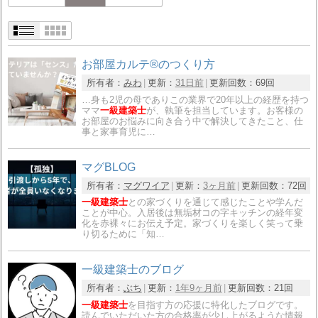
お部屋カルテ®のつくり方
所有者：
みわ
更新：
31日前
更新回数：
69回
…身も2児の母でありこの業界で20年以上の経歴を持つ
ママ
一級建築士
が、執筆を担当しています。お客様の
お部屋のお悩みに向き合う中で解決してきたこと、仕
事と家事育児に…
マグBLOG
所有者：
マグワイア
更新：
3ヶ月前
更新回数：
72回
一級建築士
との家づくりを通じて感じたことや学んだ
ことが中心。入居後は無垢材コの字キッチンの経年変
化を赤裸々にお伝え予定。家づくりを楽しく笑って乗
り切るために「知…
一級建築士のブログ
所有者：
ぶち
更新：
1年9ヶ月前
更新回数：
21回
一級建築士
を目指す方の応援に特化したブログです。
読んでいただいた方の合格率が少し上がるような情報