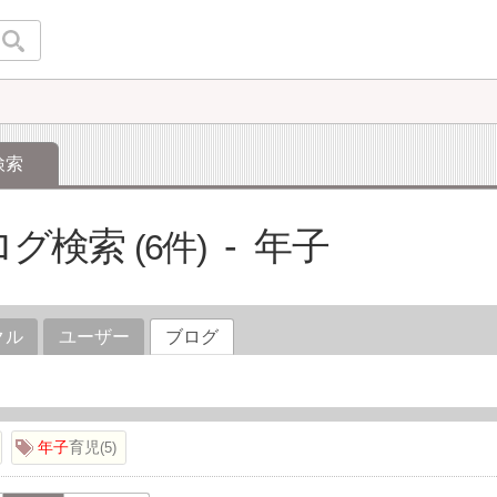
検索
ログ検索
年子
6
クル
ユーザー
ブログ
年子
育児
5