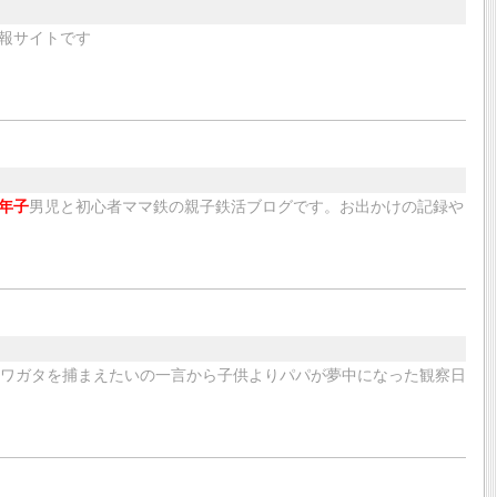
報サイトです
年子
男児と初心者ママ鉄の親子鉄活ブログです。お出かけの記録や
ワガタを捕まえたいの一言から子供よりパパが夢中になった観察日