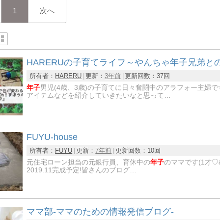
1
次へ
HARERUの子育てライフ～やんちゃ年子兄弟と
所有者：
HARERU
更新：
3年前
更新回数：
37回
年子
男児(4歳、3歳)の子育てに日々奮闘中のアラフォー主婦
アイテムなどを紹介していきたいなと思って…
FUYU-house
所有者：
FUYU
更新：
7年前
更新回数：
10回
元住宅ローン担当の元銀行員、育休中の
年子
のママです(1才♡
2019.11完成予定!皆さんのブログ…
ママ部-ママのための情報発信ブログ-