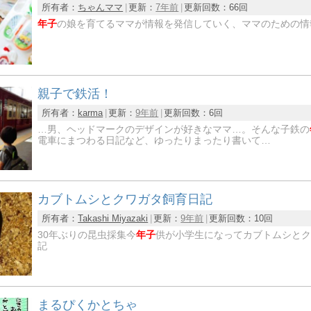
所有者：
ちゃんママ
更新：
7年前
更新回数：
66回
年子
の娘を育てるママが情報を発信していく、ママのための情
親子で鉄活！
所有者：
karma
更新：
9年前
更新回数：
6回
…男、ヘッドマークのデザインが好きなママ…。そんな子鉄の
電車にまつわる日記など、ゆったりまったり書いて…
カブトムシとクワガタ飼育日記
所有者：
Takashi Miyazaki
更新：
9年前
更新回数：
10回
30年ぶりの昆虫採集今
年子
供が小学生になってカブトムシとク
記
まるぴくかとちゃ