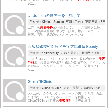
201…
Dr.Sumidaの世界一を目指して
所有者：
Kimiaki Sumida
更新：
7年前
更新回数：
3回
世界一の
美容外科
医を目指して、日々の奮闘を記録。
テーマは美容整形に限らず、読書、旅行、スポーツ、
映画、音楽、勉強法などオールジャンル
医師監修美容医療メディアCall to Beauty
所有者：
calltobeauty
更新：
最新
更新回数：
0回
… to Beauty」です。インタビュー、監修合わせて
美容
外科
医、美容皮膚科医300名超が登場するメディア。人
気連載のインタビューコンテンツは、三栄書房よりム
ッ…
Ginza78Clinic
所有者：
Ginza78Clinic
更新：
最新
更新回数：
0回
あなたの、かかりつけ。一人一人の美しさを最大限に
引き出す、信頼できるパートナーを目指して
Ginza78Clinic | 銀座の
美容外科
・美容皮膚科