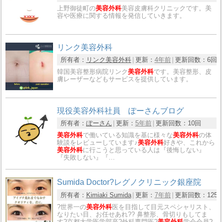
上野御徒町の
美容外科
美容皮膚科クリニックです。美
容や医療に関する情報を発信していきます。
リンク美容外科
所有者：
リンク美容外科
更新：
4年前
更新回数：
6回
韓国美容整形病院リンク
美容外科
です。美容整形、皮
膚レーザーなどもサービスを提供しています。
現役美容外科社員 ぽーさんブログ
所有者：
ぽーさん
更新：
5年前
更新回数：
10回
美容外科
で働いている知識を基に様々な
美容外科
の体
験談をレビューしています♪
美容外科
好きや、これから
美容外科
に行こうと思っている人は『後悔しない』
『失敗しない』『…
Sumida Doctor?レグノクリニック銀座院
所有者：
Kimiaki Sumida
更新：
7年前
更新回数：
125
?世界一の
美容外科
医を目指して目元スペシャリスト、
なりたい目、お任せあれ?️? 鼻整形、骨切りもしてま
す?京都大学医学部卒?外科専門医?
美容外科
学会会員?