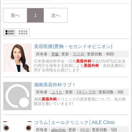
前へ
1
次へ
美容医療(豊胸・セカンドオピニオン)
所有者：
草飯
更新：
31日前
更新回数：
80回
日本形成外科学会・日本
美容外科
学会(JSAPS)正会員
の両方を保有する医師による
美容外科
・美容皮膚科に
関する情報をお届けします。
湘南美容外科ラブ！
所有者：
ぶうた
更新：
2年2ヶ月前
更新回数：
0回
湘南
美容外科
クリニックの美容整形について、私の体
験談を書いていきます!
コラム│エールクリニック│AILE Clinic
所有者：
aileclinic
更新：
4年前
更新回数：
5回