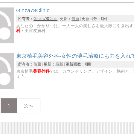
Ginza78Clinic
所有者：
Ginza78Clinic
更新：
最新
更新回数：
0回
あなたの、かかりつけ。一人一人の美しさを最大限に引き出す、信頼で
科
・美容皮膚科
東京植毛美容外科-女性の薄毛治療にも力を入れて
所有者：
佐藤
更新：
最新
更新回数：
0回
東京植毛
美容外科
では、カウンセリング、デザイン、施術と、
ょう。
1
次へ