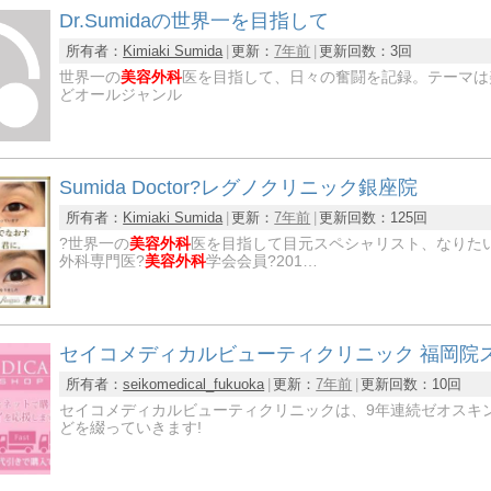
Dr.Sumidaの世界一を目指して
所有者：
Kimiaki Sumida
更新：
7年前
更新回数：
3回
世界一の
美容外科
医を目指して、日々の奮闘を記録。テーマは
どオールジャンル
Sumida Doctor?レグノクリニック銀座院
所有者：
Kimiaki Sumida
更新：
7年前
更新回数：
125回
?世界一の
美容外科
医を目指して目元スペシャリスト、なりたい
外科専門医?
美容外科
学会会員?201…
セイコメディカルビューティクリニック 福岡院
所有者：
seikomedical_fukuoka
更新：
7年前
更新回数：
10回
セイコメディカルビューティクリニックは、9年連続ゼオスキン
どを綴っていきます!