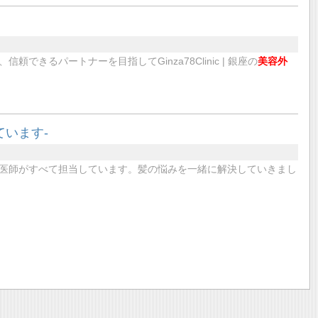
きるパートナーを目指してGinza78Clinic | 銀座の
美容外
います-
医師がすべて担当しています。髪の悩みを一緒に解決していきまし