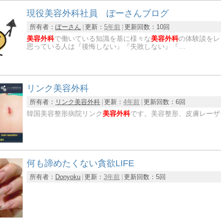
現役美容外科社員 ぽーさんブログ
所有者：
ぽーさん
更新：
5年前
更新回数：
10回
美容外科
で働いている知識を基に様々な
美容外科
の体験談をレ
思っている人は『後悔しない』『失敗しない』『…
リンク美容外科
所有者：
リンク美容外科
更新：
4年前
更新回数：
6回
韓国美容整形病院リンク
美容外科
です。美容整形、皮膚レーザ
何も諦めたくない貪欲LIFE
所有者：
Donyoku
更新：
3年前
更新回数：
5回