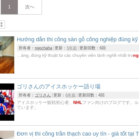
1
次へ
Hướng dẫn thi công sàn gỗ công nghiệp đúng kỹ 
所有者：
ngochaha
更新：
5年前
更新回数：
6回
…àng, đúng kỹ thuật từ các chuyên viên lành nghề nhất tro
ng
ゴリさんのアイスホッケー語り場
所有者：
ゴリさん
更新：
6年前
更新回数：
4回
アイスホッケー観戦初心者、
NHL
ファン向けのブログです。ル
ています。
Đơn vị thi công trần thạch cao uy tín - giá tốt tạ