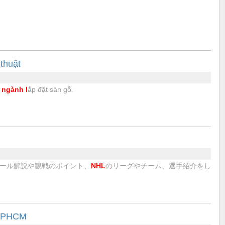
thuật
 ngành l
ắp đặt sàn gỗ.
ール解説や観戦のポイント、
NHL
のリーグやチーム、選手紹介をし
i TPHCM