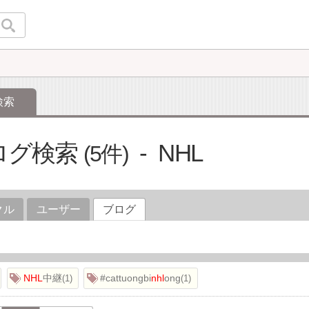
検索
ログ検索
NHL
5
クル
ユーザー
ブログ
NHL
中継
#cattuongbi
nhl
ong
1
1