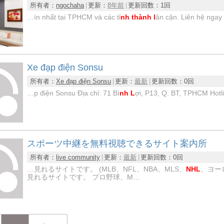
所有者：
ngochaha
更新：
8年前
更新回数：
1回
…ín nhất tại TPHCM và các tỉ
nh thành l
ân cận. Liên hệ ngay
Xe đạp điện Sonsu
所有者：
Xe đạp điện Sonsu
更新：
最新
更新回数：
0回
…p điện Sonsu Địa chỉ: 71 Bì
nh L
ợi, P13, Q. BT, TPHCM Hot
スポーツ中継を無料視聴できるサイト案内所
所有者：
live community
更新：
最新
更新回数：
0回
…見れるサイトです。 (MLB、NFL、NBA、MLS、
NHL
、ヨー
見れるサイトです。 プロ野球、M…