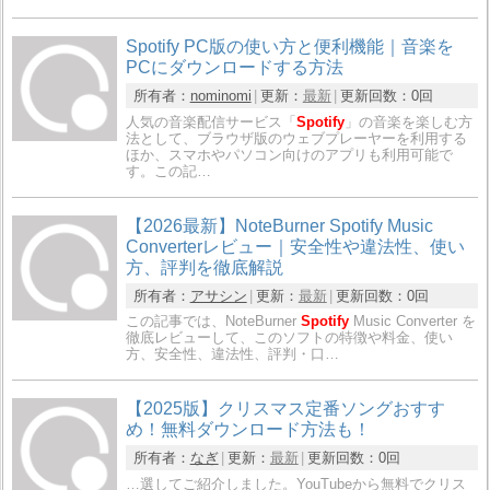
Spotify PC版の使い方と便利機能｜音楽を
PCにダウンロードする方法
所有者：
nominomi
更新：
最新
更新回数：
0回
人気の音楽配信サービス「
Spotify
」の音楽を楽しむ方
法として、ブラウザ版のウェブプレーヤーを利用する
ほか、スマホやパソコン向けのアプリも利用可能で
す。この記…
【2026最新】NoteBurner Spotify Music
Converterレビュー｜安全性や違法性、使い
方、評判を徹底解説
所有者：
アサシン
更新：
最新
更新回数：
0回
この記事では、NoteBurner
Spotify
Music Converter を
徹底レビューして、このソフトの特徴や料金、使い
方、安全性、違法性、評判・口…
【2025版】クリスマス定番ソングおすす
め！無料ダウンロード方法も！
所有者：
なぎ
更新：
最新
更新回数：
0回
…選してご紹介しました。YouTubeから無料でクリス