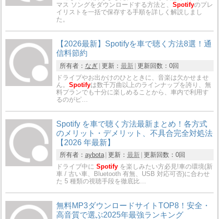
マス ソングをダウンロードする方法と、
Spotify
のプレ
イリストを一括で保存する手順を詳しく解説しまし
た。
【2026最新】Spotifyを車で聴く方法8選！通
信料節約
所有者：
なぎ
更新：
最新
更新回数：
0回
ドライブやお出かけのひとときに、音楽は欠かせませ
ん。
Spotify
は数千万曲以上のラインナップを誇り、無
料プランでも十分に楽しめることから、車内で利用す
るのがピ…
Spotify を車で聴く方法最新まとめ！各方式
のメリット・デメリット、不具合完全対処法
【2026 年最新】
所有者：
aybota
更新：
最新
更新回数：
0回
ドライブ中に
Spotify
を楽しみたい方必見!車の環境(新
車 / 古い車、Bluetooth 有無、USB 対応可否)に合わせ
た 5 種類の視聴手段を徹底比…
無料MP3ダウンロードサイトTOP8！安全・
高音質で選ぶ2025年最強ランキング