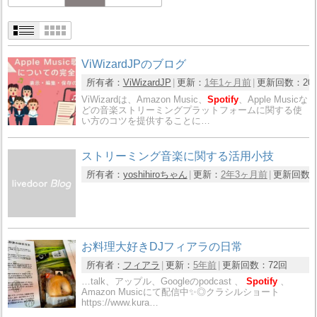
ViWizardJPのブログ
所有者：
ViWizardJP
更新：
1年1ヶ月前
更新回数：
20
ViWizardは、Amazon Music、
Spotify
、Apple Musicな
どの音楽ストリーミングプラットフォームに関する使
い方のコツを提供することに…
ストリーミング音楽に関する活用小技
所有者：
yoshihiroちゃん
更新：
2年3ヶ月前
更新回数
お料理大好きDJフィアラの日常
所有者：
フィアラ
更新：
5年前
更新回数：
72回
…talk、アップル、Googleのpodcast 、
Spotify
、
Amazon Musicにて配信中✨◎クラシルショート
https://www.kura…