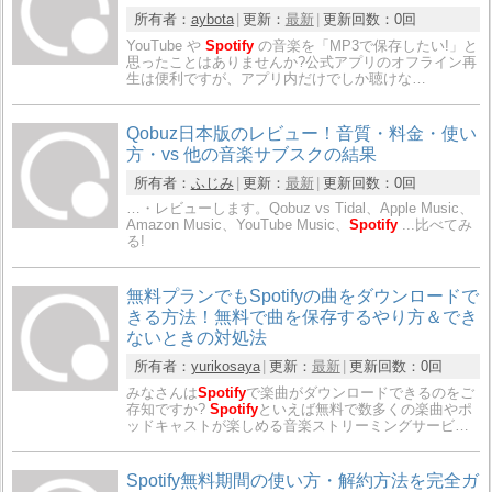
所有者：
aybota
更新：
最新
更新回数：
0回
YouTube や
Spotify
の音楽を「MP3で保存したい!」と
思ったことはありませんか?公式アプリのオフライン再
生は便利ですが、アプリ内だけでしか聴けな…
Qobuz日本版のレビュー！音質・料金・使い
方・vs 他の音楽サブスクの結果
所有者：
ふじみ
更新：
最新
更新回数：
0回
…・レビューします。Qobuz vs Tidal、Apple Music、
Amazon Music、YouTube Music、
Spotify
...比べてみ
る!
無料プランでもSpotifyの曲をダウンロードで
きる方法！無料で曲を保存するやり方＆でき
ないときの対処法
所有者：
yurikosaya
更新：
最新
更新回数：
0回
みなさんは
Spotify
で楽曲がダウンロードできるのをご
存知ですか?
Spotify
といえば無料で数多くの楽曲やポ
ッドキャストが楽しめる音楽ストリーミングサービ…
Spotify無料期間の使い方・解約方法を完全ガ