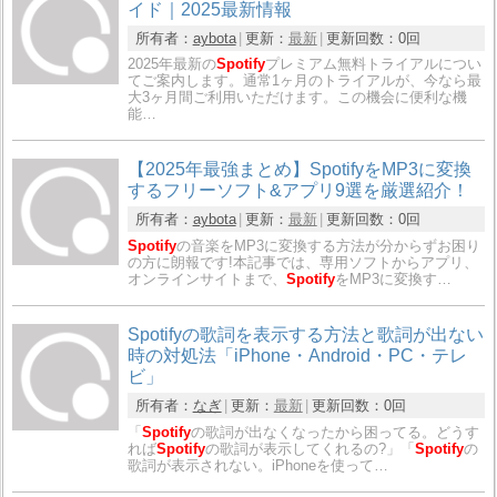
イド｜2025最新情報
所有者：
aybota
更新：
最新
更新回数：
0回
2025年最新の
Spotify
プレミアム無料トライアルについ
てご案内します。通常1ヶ月のトライアルが、今なら最
大3ヶ月間ご利用いただけます。この機会に便利な機
能…
【2025年最強まとめ】SpotifyをMP3に変換
するフリーソフト&アプリ9選を厳選紹介！
所有者：
aybota
更新：
最新
更新回数：
0回
Spotify
の音楽をMP3に変換する方法が分からずお困り
の方に朗報です!本記事では、専用ソフトからアプリ、
オンラインサイトまで、
Spotify
をMP3に変換す…
Spotifyの歌詞を表示する方法と歌詞が出ない
時の対処法「iPhone・Android・PC・テレ
ビ」
所有者：
なぎ
更新：
最新
更新回数：
0回
「
Spotify
の歌詞が出なくなったから困ってる。どうす
れば
Spotify
の歌詞が表示してくれるの?」「
Spotify
の
歌詞が表示されない。iPhoneを使って…