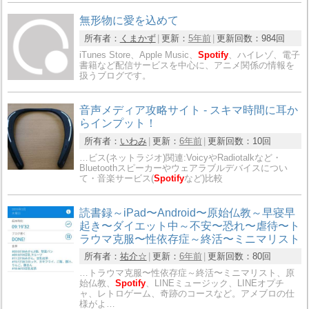
無形物に愛を込めて
所有者：
くまかず
更新：
5年前
更新回数：
984回
iTunes Store、Apple Music、
Spotify
、ハイレゾ、電子
書籍など配信サービスを中心に、アニメ関係の情報を
扱うブログです。
音声メディア攻略サイト - スキマ時間に耳か
らインプット！
所有者：
いわみ
更新：
6年前
更新回数：
10回
…ビス(ネットラジオ)関連:VoicyやRadiotalkなど・
Bluetoothスピーカーやウェアラブルデバイスについ
て・音楽サービス(
Spotify
など)比較
読書録～iPad〜Android〜原始仏教～早寝早
起き〜ダイエット中～不安〜恐れ〜虐待〜ト
ラウマ克服〜性依存症～終活〜ミニマリスト
所有者：
祐介☆
更新：
6年前
更新回数：
80回
…トラウマ克服〜性依存症～終活〜ミニマリスト、原
始仏教、
Spotify
、LINEミュージック、LINEオプチ
ャ、レトロゲーム、奇跡のコースなど。アメブロの仕
様がよ…