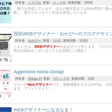
所有者：
ノマプロ
更新：
11ヶ月前
更新回数：
283回
…魅力を発信しています。ほんの数年前まではWeb業界に携
動し、夢のフルリモート生活を実現しています。
現役WEBデザイナー・おかぴーのブログデザイ
所有者：
おかぴー
更新：
1年前
更新回数：
101回
こんにちは、
WEBデザイナー
のおかぴーと申します。ブログの
何かお悩みがございましたらお気軽にご相談く…
Aggressive-Noise-Design
所有者：
Shingo H
更新：
1年1ヶ月前
更新回数：
10回
フリーの
Webデザイナー
です。資格情報やスキル(HTML、CSS、
ます。アフィリエイト…
WEBデザイナーになるなる！