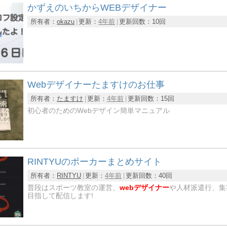
かずえのいちからWEBデザイナー
所有者：
okazu
更新：
4年前
更新回数：
10回
Webデザイナーたますけのお仕事
所有者：
たますけ
更新：
4年前
更新回数：
15回
初心者のためのWebデザイン簡単マニュアル
RINTYUのポーカーまとめサイト
所有者：
RINTYU
更新：
4年前
更新回数：
40回
普段はスポーツ教室の運営、
webデザイナー
や人材派遣行、集
目指して配信します!