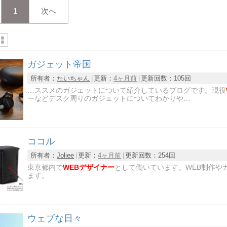
1
次へ
ガジェット帝国
所有者：
たいちゃん
更新：
4ヶ月前
更新回数：
105回
…ススメのガジェットについて紹介しているブログです。現役
ーなどデスク周りのガジェットについてわかりや…
ココル
所有者：
Joliee
更新：
4ヶ月前
更新回数：
254回
東京都内で
WEBデザイナー
として働いています。WEB制作や
ます。
ウェブな日々