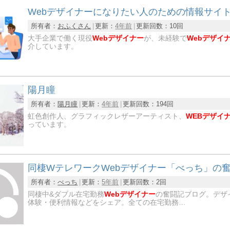
Webデザイナーになりたい人のための情報サイト | 
所有者：
おふくさん
更新：
4年前
更新回数：
10回
大手企業で働く現役
Webデザイナー
が、未経験で
Webデザイ
介しています。
陽月瞳
所有者：
陽月瞳
更新：
4年前
更新回数：
194回
虹色創作人、グラフィックレザーアーティスト、
WEBデザイ
っています。
同棲WテレワークWebデザイナー「べっち」の
所有者：
べっち
更新：
5年前
更新回数：
2回
同棲中&ダブル在宅勤務
Webデザイナー
の奮闘記ブログ。デザ
体験・便利情報などをシェア。全ての在宅勤務…