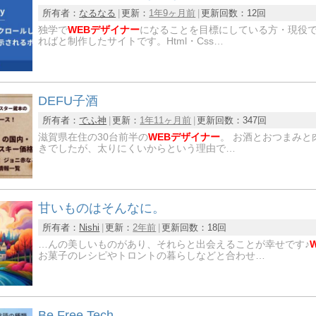
所有者：
なるなる
更新：
1年9ヶ月前
更新回数：
12回
独学で
WEBデザイナー
になることを目標にしている方・現役
ればと制作したサイトです。Html・Css…
DEFU子酒
所有者：
でふ神
更新：
1年11ヶ月前
更新回数：
347回
滋賀県在住の30台前半の
WEBデザイナー
。 お酒とおつまみと
きでしたが、太りにくいからという理由で…
甘いものはそんなに。
所有者：
Nishi
更新：
2年前
更新回数：
18回
…んの美しいものがあり、それらと出会えることが幸せです♪
お菓子のレシピやトロントの暮らしなどと合わせ…
Be Free Tech