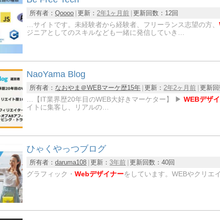
所有者：
Qoooo
更新：
2年1ヶ月前
更新回数：
12回
…サイトです。未経験者から経験者、フリーランス志望の方、
ジニアとしてのスキルなども一緒に発信していき…
NaoYama Blog
所有者：
なおやま＠WEBマーケ歴15年
更新：
2年2ヶ月前
更新回
…【IT業界歴20年目のWEB大好きマーケター】 ▶︎
WEBデザ
イトに集客し、リアルの…
ひゃくやっつブログ
所有者：
daruma108
更新：
3年前
更新回数：
40回
グラフィック・
Webデザイナー
をしています。WEBやクリエ