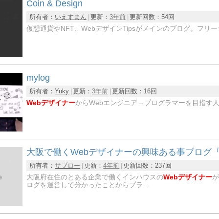
Coin & Design
所有者：
いえすまん
更新：
3年前
更新回数：
54回
仮想通貨やNFT、WebデザインTipsがメインのブログ。フリ
mylog
所有者：
Yuky
更新：
3年前
更新回数：
16回
Webデザイナー
からWebエンジニア→プログラマーを目指す
大阪で働くWebデザイナーの興味ある事ブログ
所有者：
サブロー
更新：
4年前
更新回数：
237回
大阪府在住のとある企業で働くインハウスの
Webデザイナー
が
ログを運営して分かったことからプラ…