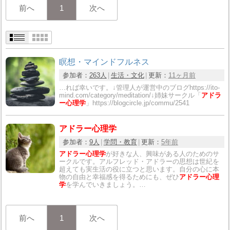
前へ
1
次へ
瞑想・マインドフルネス
参加者：
263人
生活・文化
更新：
11ヶ月前
…れば幸いです。↓管理人が運営中のブログhttps://ito-
mind.com/category/meditation/↓姉妹サークル「
アドラ
ー心理学
」https://blogcircle.jp/commu/2541
アドラー心理学
参加者：
9人
学問・教育
更新：
5年前
アドラー心理学
が好きな人、興味がある人のためのサ
ークルです。アルフレッド・アドラーの思想は世紀を
超えても実生活の役に立つと思います。自分の心に本
物の自由と幸福感を得るためにも、ぜひ
アドラー心理
学
を学んでいきましょう。…
前へ
1
次へ